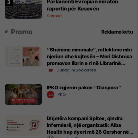
Parlamenti Evropian miraton
raportin për Kosovën
Kosovë
Promo
Reklamo këtu
“Shënime minimale”, reflektime mbi
njeriun dhe kujtesën – Meri Dishnica
promovon librin e ri në Librarinë
Dukagjini
Dukagjini Bookstore
IPKO zgjeron pakon “Diaspora”
IPKO
Dhjetëra kompani Spitex, qindra
infermierë, një organizatë: Alba
Health hap dyert më 26 Qershor në