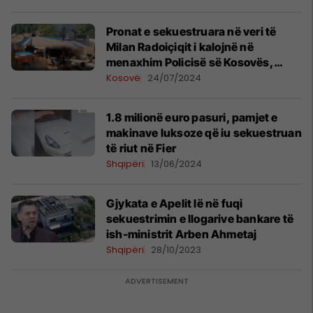
Pronat e sekuestruara në veri të
Milan Radoiçiqit i kalojnë në
menaxhim Policisë së Kosovës,
miratohen ndryshimet në Udhëzimin
Kosovë
24/07/2024
administrativ
1.8 milionë euro pasuri, pamjet e
makinave luksoze që iu sekuestruan
të riut në Fier
Shqipëri
13/06/2024
Gjykata e Apelit lë në fuqi
sekuestrimin e llogarive bankare të
ish-ministrit Arben Ahmetaj
Shqipëri
28/10/2023