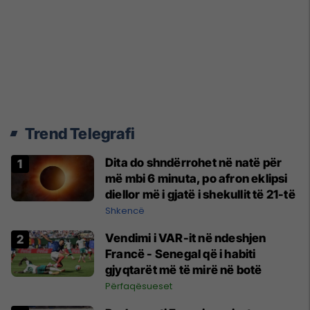
Trend Telegrafi
Dita do shndërrohet në natë për
më mbi 6 minuta, po afron eklipsi
diellor më i gjatë i shekullit të 21-të
Shkencë
Vendimi i VAR-it në ndeshjen
Francë - Senegal që i habiti
gjyqtarët më të mirë në botë
Përfaqësueset