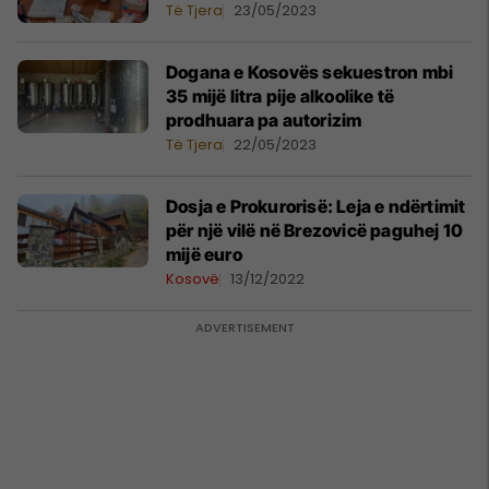
Të Tjera
23/05/2023
Dogana e Kosovës sekuestron mbi
35 mijë litra pije alkoolike të
prodhuara pa autorizim
Të Tjera
22/05/2023
Dosja e Prokurorisë: Leja e ndërtimit
për një vilë në Brezovicë paguhej 10
mijë euro
Kosovë
13/12/2022