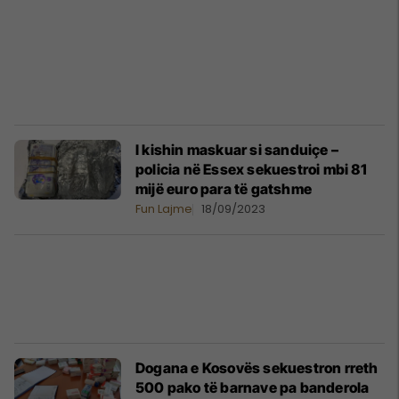
I kishin maskuar si sanduiçe –
policia në Essex sekuestroi mbi 81
mijë euro para të gatshme
Fun Lajme
18/09/2023
Dogana e Kosovës sekuestron rreth
500 pako të barnave pa banderola