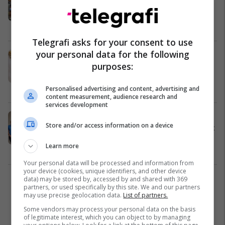
70 vila - aksioni vazhdon edhe për
rreth 500 objekte të tjera pa leje
Kosovë
13/10/2022
Telegrafi asks for your consent to use
your personal data for the following
RMV: Aksion kontrollues ndaj
purposes:
argjendarive, u sekuestruan mbi 10
kilogram stoli ari të pa deklaruara
Maqedonia e Veriut
23/09/2022
Personalised advertising and content, advertising and
content measurement, audience research and
services development
Toka, vilë luksoze dhe 4 makina,
Store and/or access information on a device
sekuestrohen pasuritë e të dënuarit
për trafik narkotikësh në Shqipëri
Learn more
Shqipëri
10/06/2022
Your personal data will be processed and information from
your device (cookies, unique identifiers, and other device
data) may be stored by, accessed by and shared with 369
1
partners, or used specifically by this site. We and our partners
may use precise geolocation data.
List of partners.
Some vendors may process your personal data on the basis
of legitimate interest, which you can object to by managing