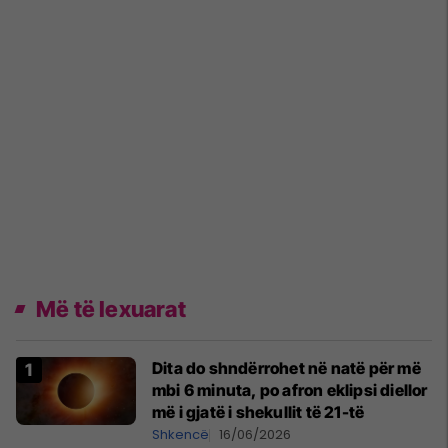
Më të lexuarat
Dita do shndërrohet në natë për më
mbi 6 minuta, po afron eklipsi diellor
më i gjatë i shekullit të 21-të
Shkencë
16/06/2026