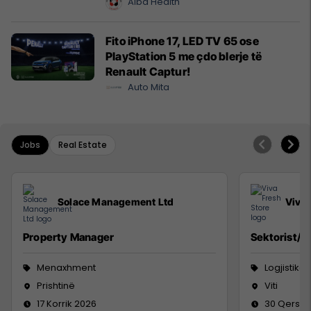
Cyrih
Alba Health
Fito iPhone 17, LED TV 65 ose
PlayStation 5 me çdo blerje të
Renault Captur!
Auto Mita
Jobs
Real Estate
Solace Management Ltd
Viva 
Property Manager
Sektorist/e
Menaxhment
Logjistikë
Prishtinë
Viti
17 Korrik 2026
30 Qersho