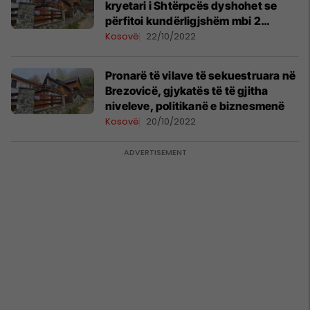
kryetari i Shtërpcës dyshohet se
përfitoi kundërligjshëm mbi 2
milionë euro nga ndërtimet në
Kosovë
22/10/2022
Brezovicë
Pronarë të vilave të sekuestruara në
Brezovicë, gjykatës të të gjitha
niveleve, politikanë e biznesmenë
Kosovë
20/10/2022