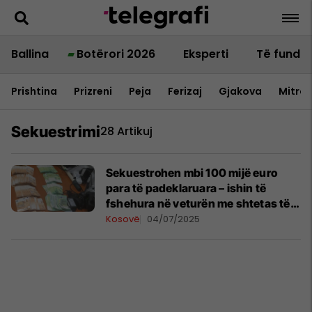
Ballina
Botërori 2026
Eksperti
Të fundit
Prishtina
Prizreni
Peja
Ferizaj
Gjakova
Mitrov
Sekuestrimi
28 Artikuj
Sekuestrohen mbi 100 mijë euro
para të padeklaruara – ishin të
fshehura në veturën me shtetas të
Serbisë
Kosovë
04/07/2025