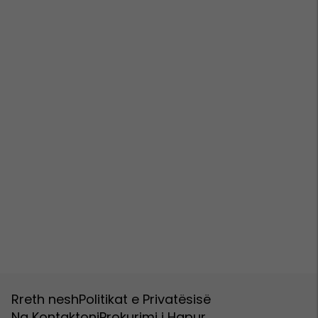
Rreth nesh
Politikat e Privatësisë
Na Kontaktoni
Prokurimi i Hapur