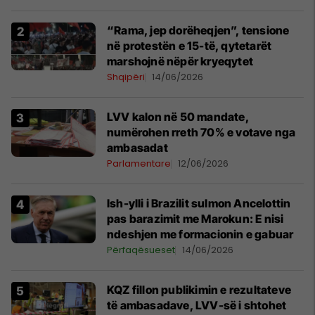
“Rama, jep dorëheqjen”, tensione
në protestën e 15-të, qytetarët
marshojnë nëpër kryeqytet
Shqipëri
14/06/2026
LVV kalon në 50 mandate,
numërohen rreth 70% e votave nga
ambasadat
Parlamentare
12/06/2026
Ish-ylli i Brazilit sulmon Ancelottin
pas barazimit me Marokun: E nisi
ndeshjen me formacionin e gabuar
Përfaqësueset
14/06/2026
KQZ fillon publikimin e rezultateve
të ambasadave, LVV-së i shtohet