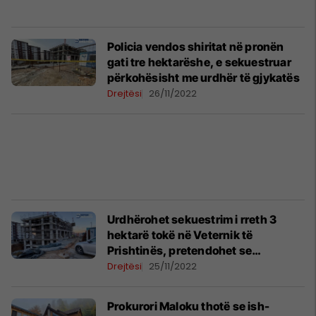
Policia vendos shiritat në pronën
gati tre hektarëshe, e sekuestruar
përkohësisht me urdhër të gjykatës
Drejtësi
26/11/2022
Urdhërohet sekuestrim i rreth 3
hektarë tokë në Veternik të
Prishtinës, pretendohet se
pronarëve iu mor me dallavere
Drejtësi
25/11/2022
Prokurori Maloku thotë se ish-