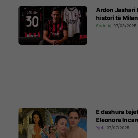
Ardon Jashari 
histori të Mila
Serie A
07/08/2025
E dashura tejet 
Eleonora Inca
Yjet
07/07/2025