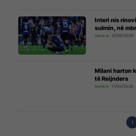
Interi nis rin
sulmin, në mbr
Serie A
21/05/2025
Milani harton k
të Reijnders
Serie A
17/05/2025
1