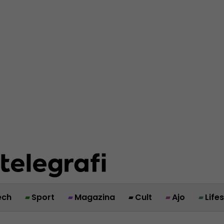
ech
Sport
Magazina
Cult
Ajo
Life