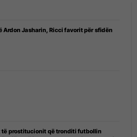
të Ardon Jasharin, Ricci favorit për sfidën
t të prostitucionit që tronditi futbollin