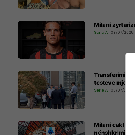
Milani zyrtariz
Serie A
03/07/2025
Transferimi i m
testeve mjekë
Serie A
03/07/2025
Milani cakton 
nënshkrimin e 