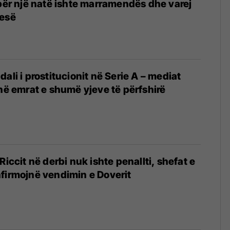
 për një natë ishte marramendës dhe varej
tesë
ali i prostitucionit në Serie A – mediat
jnë emrat e shumë yjeve të përfshirë
Riccit në derbi nuk ishte penallti, shefat e
firmojnë vendimin e Doverit