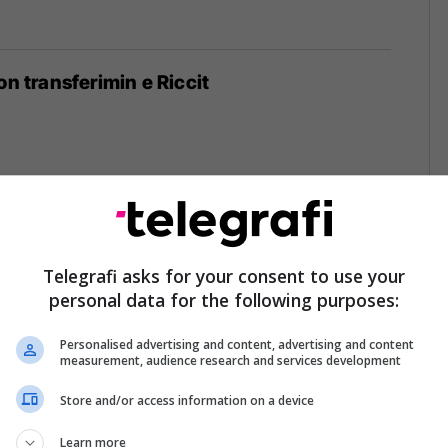
on transferimin e Riccit
adh i Milanit arrin për t'iu nënshtruar
sore
Telegrafi asks for your consent to use your
personal data for the following purposes:
Personalised advertising and content, advertising and content
measurement, audience research and services development
Store and/or access information on a device
datën për vizitat mjekësore dhe
kontratës me transferimin e madh të verës
Learn more