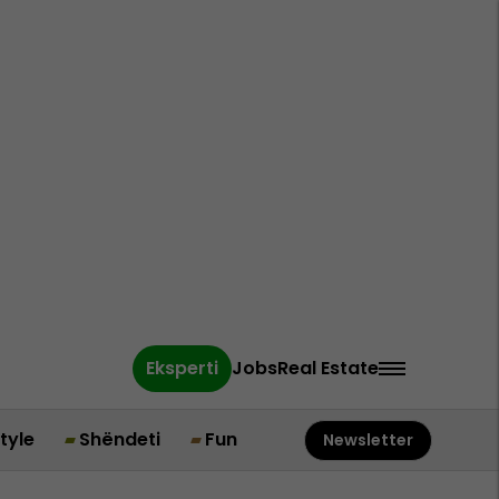
Eksperti
Jobs
Real Estate
style
Shëndeti
Fun
Newsletter