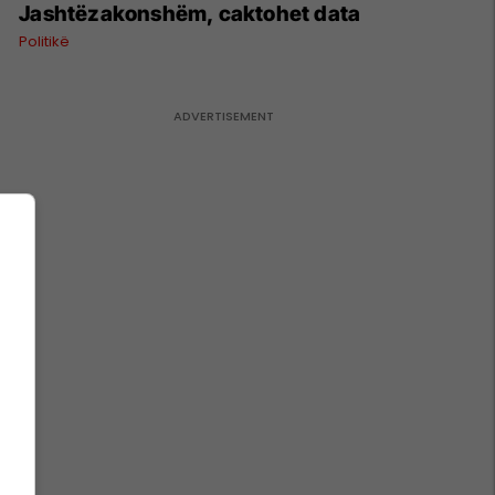
Jashtëzakonshëm, caktohet data
Politikë