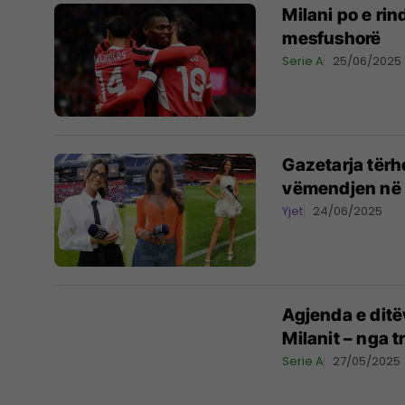
Milani po e ri
mesfushorë
Serie A
25/06/2025
Gazetarja tërh
vëmendjen në 
Yjet
24/06/2025
Agjenda e ditëv
Milanit – nga tr
Serie A
27/05/2025