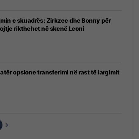
ovimin e skuadrës: Zirkzee dhe Bonny për
ojtje rikthehet në skenë Leoni
atër opsione transferimi në rast të largimit