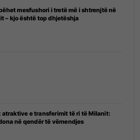
bëhet mesfushori i tretë më i shtrenjtë në
nit – kjo është top dhjetëshja
atraktive e transferimit të ri të Milanit:
rdona në qendër të vëmendjes