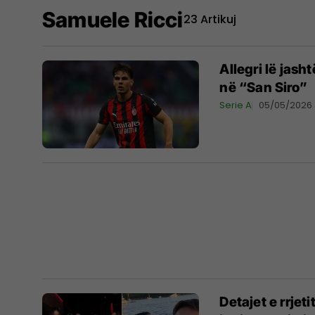
Samuele Ricci
23 Artikuj
Allegri lë jash
në “San Siro”
Serie A
05/05/2026
Detajet e rrjeti