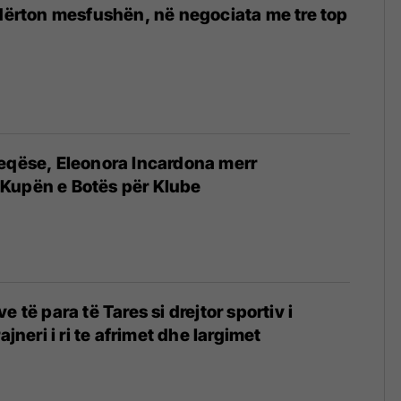
ndërton mesfushën, në negociata me tre top
eqëse, Eleonora Incardona merr
Kupën e Botës për Klube
e të para të Tares si drejtor sportiv i
ajneri i ri te afrimet dhe largimet