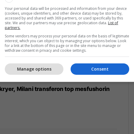
Your personal data will be processed and information from your device
(cookies, unique identifiers, and other device data) may be stored by,
accessed by and shared with 369 partners, or used specifically by this
site. We and our partners may use precise geolocation data.
List of
partners.
Some vendors may process your personal data on the basis of legitimate
interest, which you can object to by managing your options below. Look
for a link at the bottom of this page or in the site menu to manage or
withdraw consent in privacy and cookie settings.
Manage options
Consent
kryer, Milani transferon top mesfushorin