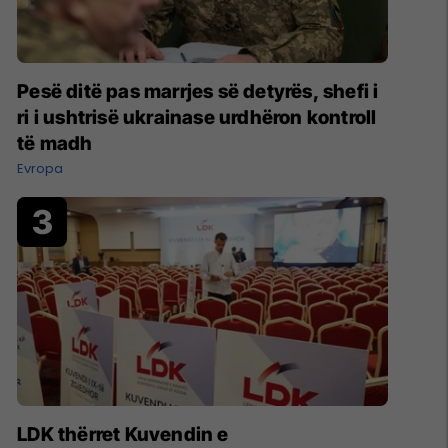
Pesë ditë pas marrjes së detyrës, shefi i
ri i ushtrisë ukrainase urdhëron kontroll
të madh
Evropa
LDK thërret Kuvendin e