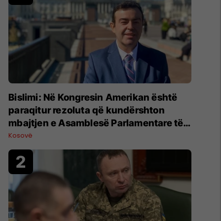
Bislimi: Në Kongresin Amerikan është
paraqitur rezoluta që kundërshton
mbajtjen e Asamblesë Parlamentare të
OSBE-së në Beograd
Kosovë