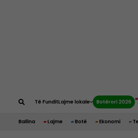
Të Fundit
Lajme lokale
Botërori 2026
Ballina
Lajme
Botë
Ekonomi
T