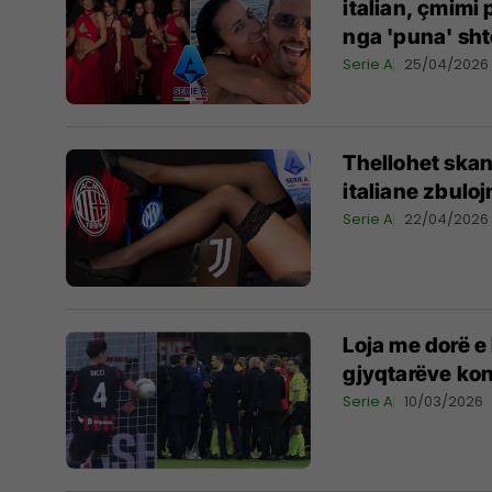
italian, çmimi
nga 'puna' sh
Serie A
25/04/2026
Thellohet skand
italiane zbulo
Serie A
22/04/2026
Loja me dorë e 
gjyqtarëve kon
Serie A
10/03/2026