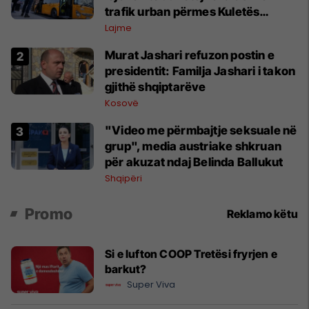
trafik urban përmes Kuletës
Digjitale
Lajme
Murat Jashari refuzon postin e
presidentit: Familja Jashari i takon
gjithë shqiptarëve
Kosovë
"Video me përmbajtje seksuale në
grup", media austriake shkruan
për akuzat ndaj Belinda Ballukut
Shqipëri
Promo
Reklamo këtu
Si e lufton COOP Tretësi fryrjen e
barkut?
Super Viva