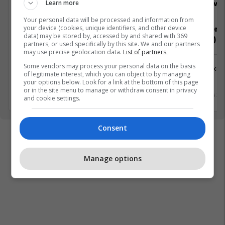
Learn more
Viva Fresh Store
Viva 
Your personal data will be processed and information from
your device (cookies, unique identifiers, and other device
Pergadites Malli/Depoist
Kontroller 
data) may be stored by, accessed by and shared with 369
mallrave)
partners, or used specifically by this site. We and our partners
may use precise geolocation data.
List of partners.
Logjistikë
Some vendors may process your personal data on the basis
Logjistikë
of legitimate interest, which you can object to by managing
Lipjan
Lipjan
your options below. Look for a link at the bottom of this page
or in the site menu to manage or withdraw consent in privacy
13 Mars 2026
13 Mars 2
and cookie settings.
Consent
Manage options