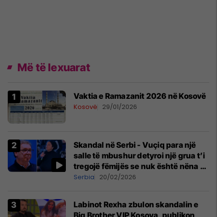
Më të lexuarat
Vaktia e Ramazanit 2026 në Kosovë
Kosovë
29/01/2026
Skandal në Serbi - Vuçiq para një
salle të mbushur detyroi një grua t’i
tregojë fëmijës se nuk është nëna e
tij
Serbia
20/02/2026
Labinot Rexha zbulon skandalin e
Big Brother VIP Kosova, publikon