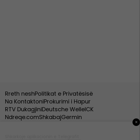
Rreth nesh
Politikat e Privatësisë
Na Kontaktoni
Prokurimi i Hapur
RTV Dukagjini
Deutsche Welle
ICK
Ndreqe.com
Shkabaj
Germin
×
Shkarkoje aplikacionin e Telegrafit