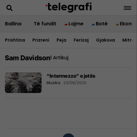
Ballina
Të fundit
Lajme
Botë
Ekono
Prishtina
Prizreni
Peja
Ferizaj
Gjakova
Mitrov
Sam Davidson
1 Artikuj
“Intermezzo” e jetës
Muzika
23/06/2020