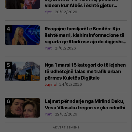
videon kur Albës i është gjetur
telefoni në shtëpi
Yjet
20/02/2026
Reagojnë familjarët e Benitës: Kjo
është marri, kishim informacione të
sigurta që Klodi ose ajo do digjeshin
për Hygertën
Yjet
21/02/2026
Nga 1 marsi 15 kategori do të lejohen
të udhëtojnë falas me trafik urban
përmes Kuletës Digjitale
Lajme
24/02/2026
Lajmet për ndarje nga Mirlind Daku,
Vesa Vllasaliu tregon se çka ndodhi
Yjet
22/02/2026