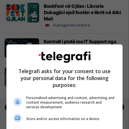
BookFest në Gjilan: Libraria
Dukagjini sjell festën e librit në Albi
Mall
Dukagjini Bookstore
Kontroll i plotë me IT Support nga
Techno Service Pro
Techno Service Pro
Telegrafi asks for your consent to use
Rezervo vendin tënd në Beauty Fair
Kosova 2026
your personal data for the following
PR Solutions
purposes:
Personalised advertising and content, advertising and
content measurement, audience research and
services development
Jobs
Deals
Store and/or access information on a device