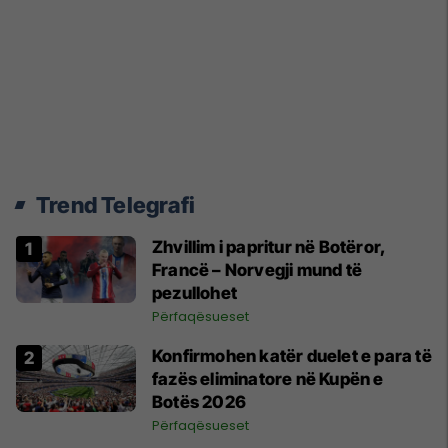
Trend Telegrafi
Zhvillim i papritur në Botëror,
Francë – Norvegji mund të
pezullohet
Përfaqësueset
Konfirmohen katër duelet e para të
fazës eliminatore në Kupën e
Botës 2026
Përfaqësueset