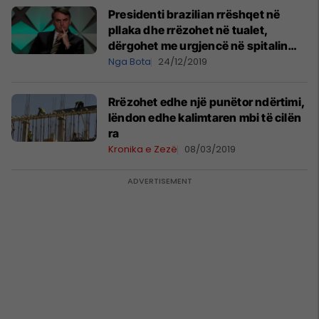
Presidenti brazilian rrëshqet në
pllaka dhe rrëzohet në tualet,
dërgohet me urgjencë në spitalin
ushtarak
Nga Bota
24/12/2019
Rrëzohet edhe një punëtor ndërtimi,
lëndon edhe kalimtaren mbi të cilën
ra
Kronika e Zezë
08/03/2019