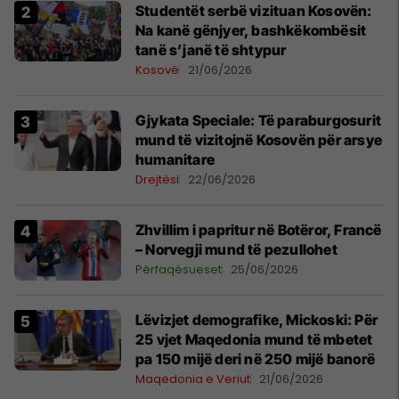
Studentët serbë vizituan Kosovën:
Na kanë gënjyer, bashkëkombësit
tanë s’janë të shtypur
Kosovë
21/06/2026
​Gjykata Speciale: Të paraburgosurit
mund të vizitojnë Kosovën për arsye
humanitare
Drejtësi
22/06/2026
Zhvillim i papritur në Botëror, Francë
– Norvegji mund të pezullohet
Përfaqësueset
25/06/2026
Lëvizjet demografike, Mickoski: Për
25 vjet Maqedonia mund të mbetet
pa 150 mijë deri në 250 mijë banorë
Maqedonia e Veriut
21/06/2026