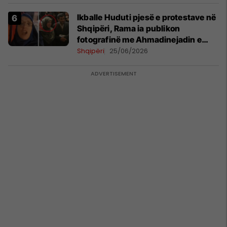
Ikballe Huduti pjesë e protestave në
Shqipëri, Rama ia publikon
fotografinë me Ahmadinejadin e
Iranit
Shqipëri
25/06/2026