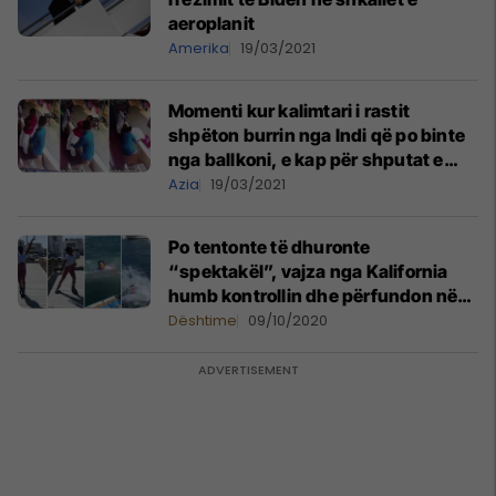
aeroplanit
Amerika
19/03/2021
Momenti kur kalimtari i rastit
shpëton burrin nga Indi që po binte
nga ballkoni, e kap për shputat e
këmbëve
Azia
19/03/2021
Po tentonte të dhuronte
“spektakël”, vajza nga Kalifornia
humb kontrollin dhe përfundon në
ujë
Dështime
09/10/2020