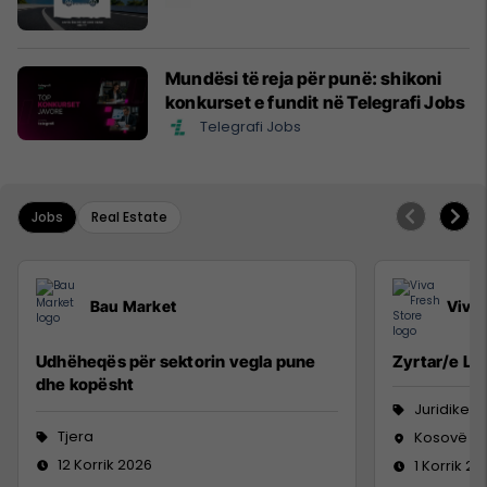
Mundësi të reja për punë: shikoni
konkurset e fundit në Telegrafi Jobs
Telegrafi Jobs
Jobs
Real Estate
Bau Market
Viva 
Udhëheqës për sektorin vegla pune
Zyrtar/e Lig
dhe kopësht
Juridike
Tjera
Kosovë
12 Korrik 2026
1 Korrik 20