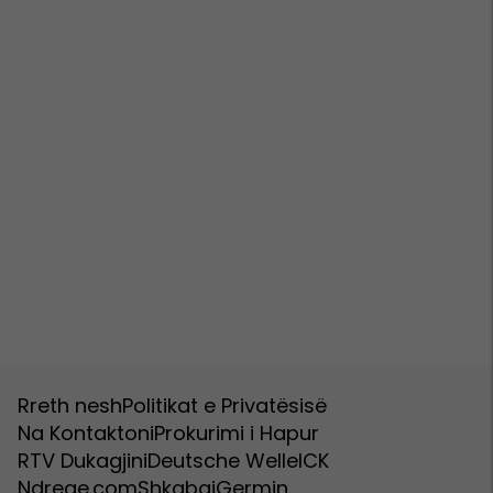
Rreth nesh
Politikat e Privatësisë
Na Kontaktoni
Prokurimi i Hapur
RTV Dukagjini
Deutsche Welle
ICK
Ndreqe.com
Shkabaj
Germin