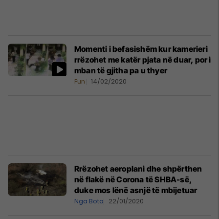
Momenti i befasishëm kur kamerieri
rrëzohet me katër pjata në duar, por i
mban të gjitha pa u thyer
Fun
14/02/2020
Rrëzohet aeroplani dhe shpërthen
në flakë në Corona të SHBA-së,
duke mos lënë asnjë të mbijetuar
Nga Bota
22/01/2020