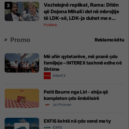
Vazhdojnë replikat, Rama: Ditën
që Dejona Mihali i del në mbrojtje
të LDK-së, LDK-ja duhet me e
këqyrë veten seriozisht në
Politikë
pasqyrë
Promo
Reklamo këtu
Më afër qytetarëve, më pranë çdo
familjeje – INTEREX tashmë edhe në
Shtime
InterEX
Petit Beurre nga Liri - shija që
kompleton çdo ëmbëlsirë
Liri Prizren
EXFIS është në çdo vend me ty
EXFIS