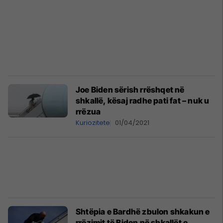
Joe Biden sërish rrëshqet në
shkallë, kësaj radhe pati fat – nuk u
rrëzua
Kuriozitete
01/04/2021
Shtëpia e Bardhë zbulon shkakun e
rrëzimit të Biden në shkallët e