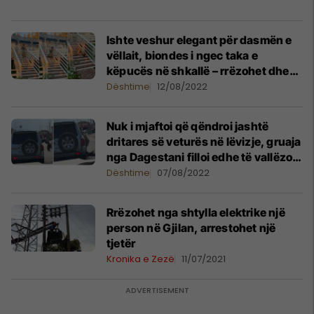
Ishte veshur elegant për dasmën e
vëllait, biondes i ngec taka e
këpucës në shkallë – rrëzohet dhe
rrokulliset disa herë
Dështime
12/08/2022
Nuk i mjaftoi që qëndroi jashtë
dritares së veturës në lëvizje, gruaja
nga Dagestani filloi edhe të vallëzojë
– rrëzohet nga mjeti
Dështime
07/08/2022
Rrëzohet nga shtylla elektrike një
person në Gjilan, arrestohet një
tjetër
Kronika e Zezë
11/07/2021