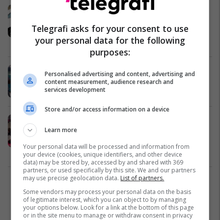
Sfida e të ‘rrëzuarit me fytyrë për
toke’ ka përshirë rrjetet sociale
Telegrafi asks for your consent to use
(Foto)
your personal data for the following
Fun Lajme
16/08/2018
purposes:
Foka reagoi me habi kur vogëlushja
Personalised advertising and content, advertising and
u rrëzua në dysheme (Video)
content measurement, audience research and
services development
Fun Lajme
09/05/2018
Store and/or access information on a device
Qëndroi mbi pesë persona, 8-
Learn more
vjeçarja rrëzohet në tokë -
mrekullisht shpëton pa lëndime
Your personal data will be processed and information from
serioze (Video)
Interesante
13/02/2018
your device (cookies, unique identifiers, and other device
data) may be stored by, accessed by and shared with 369
partners, or used specifically by this site. We and our partners
may use precise geolocation data.
List of partners.
1
Some vendors may process your personal data on the basis
of legitimate interest, which you can object to by managing
your options below. Look for a link at the bottom of this page
or in the site menu to manage or withdraw consent in privacy