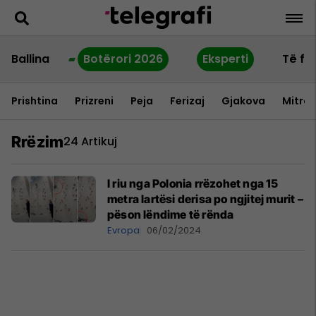
Ballina
Botërori 2026
Eksperti
Të fu
Prishtina
Prizreni
Peja
Ferizaj
Gjakova
Mitrov
Rrëzim
24 Artikuj
I riu nga Polonia rrëzohet nga 15
metra lartësi derisa po ngjitej murit –
pëson lëndime të rënda
Evropa
06/02/2024