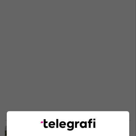
Bllokohet rruga Prishtinë-Gjilan,
disa vetura ngecin në "lloç"