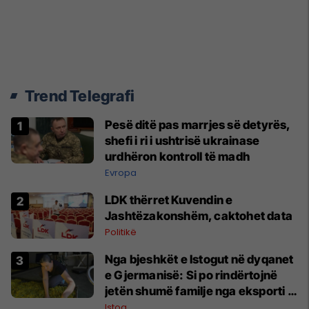
Trend Telegrafi
Pesë ditë pas marrjes së detyrës,
shefi i ri i ushtrisë ukrainase
urdhëron kontroll të madh
Evropa
LDK thërret Kuvendin e
Jashtëzakonshëm, caktohet data
Politikë
Nga bjeshkët e Istogut në dyqanet
e Gjermanisë: Si po rindërtojnë
jetën shumë familje nga eksporti i
bimëve mjekësore
Istog