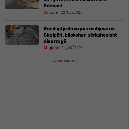
Prizrenit
Sociale
22/02/2025
Rrëshqitje dheu pas reshjeve në
Shqipëri, bllokohen përkohësisht
disa rrugë
Shqipëri
14/09/2024