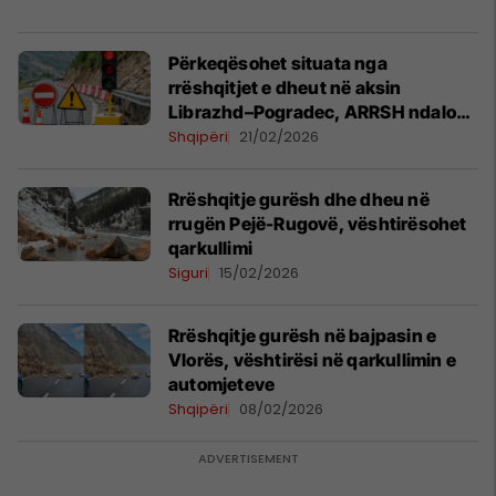
Përkeqësohet situata nga
rrëshqitjet e dheut në aksin
Librazhd–Pogradec, ARRSH ndalon
qarkullimin e disa mjeteve
Shqipëri
21/02/2026
Rrëshqitje gurësh dhe dheu në
rrugën Pejë-Rugovë, vështirësohet
qarkullimi
Siguri
15/02/2026
Rrëshqitje gurësh në bajpasin e
Vlorës, vështirësi në qarkullimin e
automjeteve
Shqipëri
08/02/2026