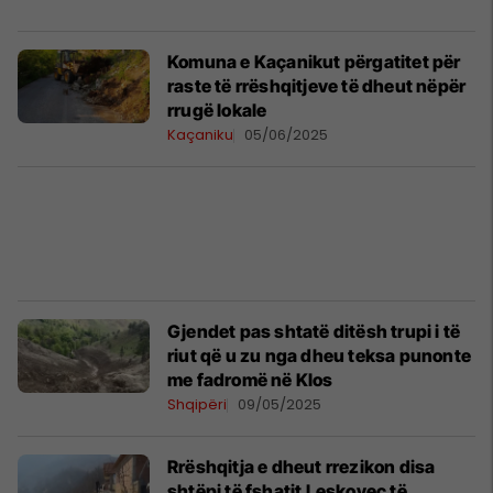
Komuna e Kaçanikut përgatitet për
raste të rrëshqitjeve të dheut nëpër
rrugë lokale
Kaçaniku
05/06/2025
Gjendet pas shtatë ditësh trupi i të
riut që u zu nga dheu teksa punonte
me fadromë në Klos
Shqipëri
09/05/2025
Rrëshqitja e dheut rrezikon disa
shtëpi të fshatit Leskovec të