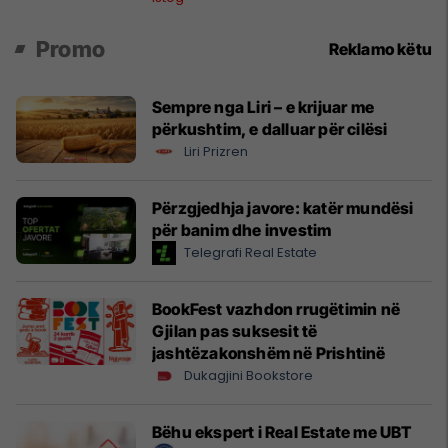
Promo
Reklamo këtu
Sempre nga Liri – e krijuar me
përkushtim, e dalluar për cilësi
Liri Prizren
Përzgjedhja javore: katër mundësi
për banim dhe investim
Telegrafi Real Estate
BookFest vazhdon rrugëtimin në
Gjilan pas suksesit të
jashtëzakonshëm në Prishtinë
Dukagjini Bookstore
Bëhu ekspert i Real Estate me UBT