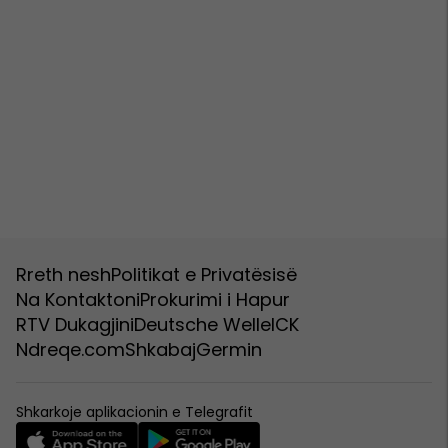
Rreth nesh
Politikat e Privatësisë
Na Kontaktoni
Prokurimi i Hapur
RTV Dukagjini
Deutsche Welle
ICK
Ndreqe.com
Shkabaj
Germin
Shkarkoje aplikacionin e Telegrafit