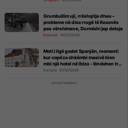
Grumbullim uji, rrëshqitje dheu –
probleme në disa rrugë të Kosovës
pas vërshimeve, Durmishi jep detaje
Kosovë
10/01/2026
Moti i ligë godet Spanjën, momenti
kur copëza shkëmbi masivë bien
mbi një hotel në Ibiza - lëndohen tre
turistë britanikë
Evropa
01/10/2025