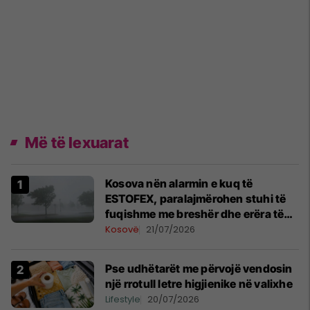
Më të lexuarat
Kosova nën alarmin e kuq të
ESTOFEX, paralajmërohen stuhi të
fuqishme me breshër dhe erëra të
forta
Kosovë
21/07/2026
Pse udhëtarët me përvojë vendosin
një rrotull letre higjienike në valixhe
Lifestyle
20/07/2026