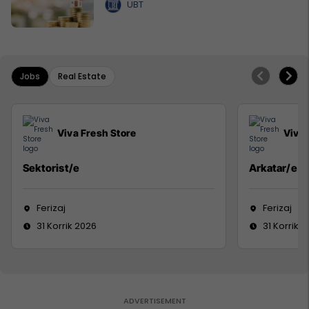
UBT
Jobs
Real Estate
Viva Fresh Store
Viva 
Sektorist/e
Arkatar/e
Ferizaj
Ferizaj
31 Korrik 2026
31 Korrik 