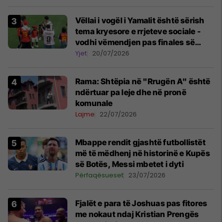
Vëllai i vogël i Yamalit është sërish
tema kryesore e rrjeteve sociale -
vodhi vëmendjen pas finales së
Kupës së Botës
Yjet
20/07/2026
Rama: Shtëpia në "Rrugën A" është
ndërtuar pa leje dhe në pronë
komunale
Lajme
22/07/2026
Mbappe rendit gjashtë futbollistët
më të mëdhenj në historinë e Kupës
së Botës, Messi mbetet i dyti
Përfaqësueset
23/07/2026
Fjalët e para të Joshuas pas fitores
me nokaut ndaj Kristian Prengës