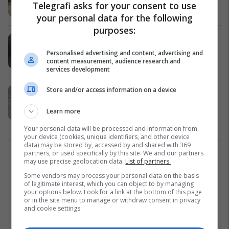
Telegrafi asks for your consent to use
Komunat
20/05/2024
your personal data for the following
purposes:
Rrëshqitje dheu në rrugën Kërçovë-
Ohër
Personalised advertising and content, advertising and
content measurement, audience research and
Maqedonia e Veriut
11/12/2022
services development
Store and/or access information on a device
Rrëshqet dheu, bëhet e
pakalueshme rruga në lagjen
Learn more
Arbëria në Prishtinë
Prishtina
28/12/2021
Your personal data will be processed and information from
your device (cookies, unique identifiers, and other device
data) may be stored by, accessed by and shared with 369
partners, or used specifically by this site. We and our partners
1
may use precise geolocation data.
List of partners.
Some vendors may process your personal data on the basis
of legitimate interest, which you can object to by managing
your options below. Look for a link at the bottom of this page
or in the site menu to manage or withdraw consent in privacy
and cookie settings.