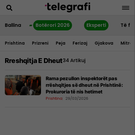
Ballina
Botërori 2026
Eksperti
Të fu
Prishtina
Prizreni
Peja
Ferizaj
Gjakova
Mitrov
Rreshqitja E Dheut
34 Artikuj
Rama pezullon inspektorët pas
rrëshqitjes së dheut në Prishtinë:
Prokuroria të nis hetimet
Prishtina
29/03/2026