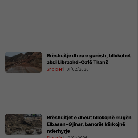
Rrëshqitje dheu e gurësh, bllokohet
aksi Librazhd-Qafë Thanë
Shqipëri
01/02/2026
Rrëshqitjet e dheut bllokojnë rrugën
Elbasan–Gjinar, banorët kërkojnë
ndërhyrje
Shqipëri
10/01/2026