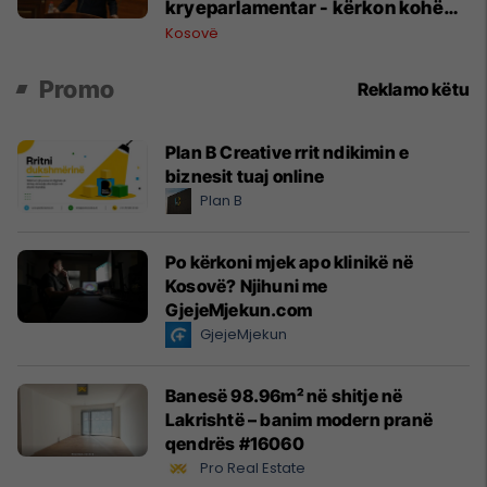
kryeparlamentar - kërkon kohë
shtesë për marrëveshje politike
Kosovë
Promo
Reklamo këtu
Plan B Creative rrit ndikimin e
biznesit tuaj online
Plan B
Po kërkoni mjek apo klinikë në
Kosovë? Njihuni me
GjejeMjekun.com
GjejeMjekun
Banesë 98.96m² në shitje në
Lakrishtë – banim modern pranë
qendrës #16060
Pro Real Estate