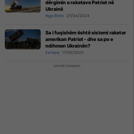
dërgimin e raketave Patriot në
Ukrainë
Nga Bota
27/04/2024
Sa i fuqishëm është sistemi raketor
amerikan Patriot - dhe sa po e
ndihmon Ukrainën?
Evropa
17/05/2023