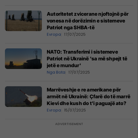
Autoritetet zvicerane njoftojnë për
vonesa në dorëzimin e sistemeve
Patriot nga SHBA-të
Evropa
17/07/2025
NATO: Transferimi i sistemeve
Patriot në Ukrainë 'sa më shpejt të
jetë e mundur'
Nga Bota
17/07/2025
Marrëveshje e re amerikane për
armët në Ukrainë: Çfarë do të marrë
Kievi dhe kush do t'i paguajë ato?
Evropa
15/07/2025