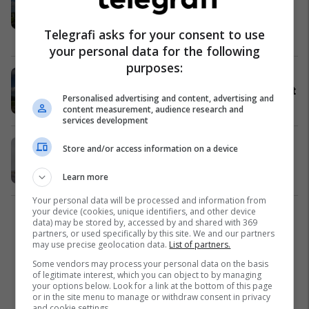
ukrainase del në terren, vëzhgon
nga afër testimin e sistemit të
Telegrafi asks for your consent to use
avancuar raketor amerikan Patriot
Evropa
26/04/2023
your personal data for the following
purposes:
Gjermania i dorëzoi Ukrainës
sistemin e mbrojtjes raketore Patriot
Personalised advertising and content, advertising and
Evropa
19/04/2023
content measurement, audience research and
services development
Gjermania fillon me transferimin e
Store and/or access information on a device
sistemit raketor Patriot në Poloni
Evropa
23/01/2023
Learn more
Your personal data will be processed and information from
your device (cookies, unique identifiers, and other device
1
data) may be stored by, accessed by and shared with 369
partners, or used specifically by this site. We and our partners
may use precise geolocation data.
List of partners.
Some vendors may process your personal data on the basis
of legitimate interest, which you can object to by managing
your options below. Look for a link at the bottom of this page
or in the site menu to manage or withdraw consent in privacy
and cookie settings.