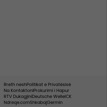
Rreth nesh
Politikat e Privatësisë
Na Kontaktoni
Prokurimi i Hapur
RTV Dukagjini
Deutsche Welle
ICK
Ndreqe.com
Shkabaj
Germin