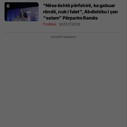
"Nëse është përfshirë, ka gabuar
rëndë, nuk i falet", Abdixhiku i çon
“selam” Përparim Ramës
Politikë
30/07/2026