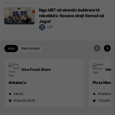
Nga UBT në skenën botërore të
robotikës: Kosova drejt Koresë së
Jugut
UBT
Jobs
Real Estate
Viva Fresh Store
Hebs
Arkatar/e
Pizza Man
Xërxë
Prishtinë
8 Gusht 2026
7 Gusht 2