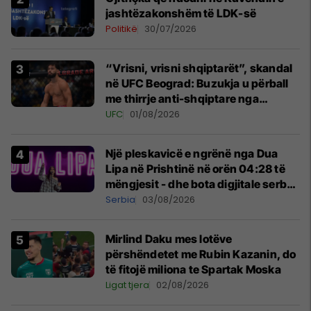
jashtëzakonshëm të LDK-së
Politikë
30/07/2026
“Vrisni, vrisni shqiptarët”, skandal
në UFC Beograd: Buzukja u përball
me thirrje anti-shqiptare nga
tribunat
UFC
01/08/2026
Një pleskavicë e ngrënë nga Dua
Lipa në Prishtinë në orën 04:28 të
mëngjesit - dhe bota digjitale serbe
shpall gjendjen e luftës
Serbia
03/08/2026
Mirlind Daku mes lotëve
përshëndetet me Rubin Kazanin, do
të fitojë miliona te Spartak Moska
Ligat tjera
02/08/2026