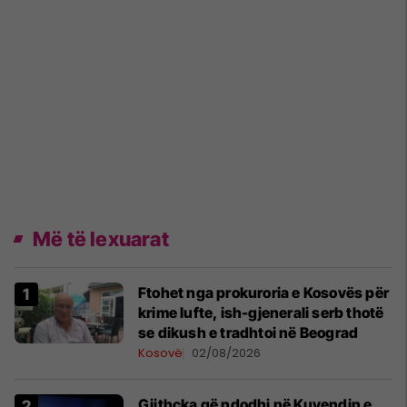
Më të lexuarat
Ftohet nga prokuroria e Kosovës për
krime lufte, ish-gjenerali serb thotë
se dikush e tradhtoi në Beograd
Kosovë
02/08/2026
Gjithçka që ndodhi në Kuvendin e