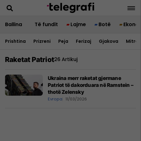
Ballina
Të fundit
Lajme
Botë
Ekono
Prishtina
Prizreni
Peja
Ferizaj
Gjakova
Mitrov
Raketat Patriot
26 Artikuj
Ukraina merr raketat gjermane
Patriot të dakorduara në Ramstein –
thotë Zelensky
Evropa
11/03/2026