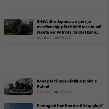
SHBA dhe Japonia arrijnë një
marrëveshje për të bërë më shumë
raketa për Patriots, të cilat kanë
rezultuar vendimtare në Ukrainë
Nga Bota
30/07/2024
Koha për të mos përfillur blofin e
Putinit
Opinione
01/06/2024
Pentagoni thotë se do të 'shpejtojë'