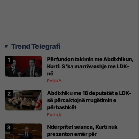
Trend Telegrafi
Përfundon takimin me Abdixhikun,
Kurti: S'ka marrëveshje me LDK-
në
Politikë
Abdixhiku me 18 deputetët e LDK-
së përcaktojnë rrugëtimin e
përbashkët
Politikë
Ndërpritet seanca, Kurti nuk
prezanton emër për