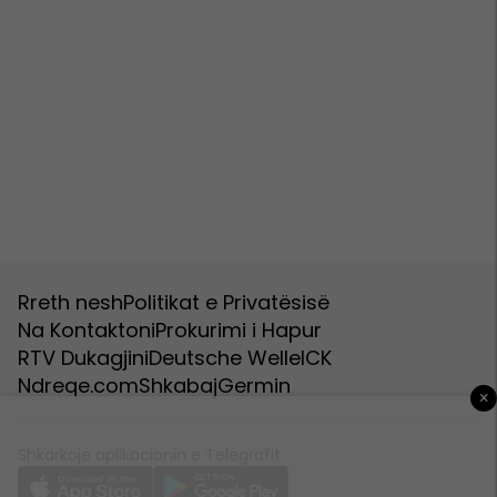
Rreth nesh
Politikat e Privatësisë
Na Kontaktoni
Prokurimi i Hapur
RTV Dukagjini
Deutsche Welle
ICK
Ndreqe.com
Shkabaj
Germin
×
Shkarkoje aplikacionin e Telegrafit