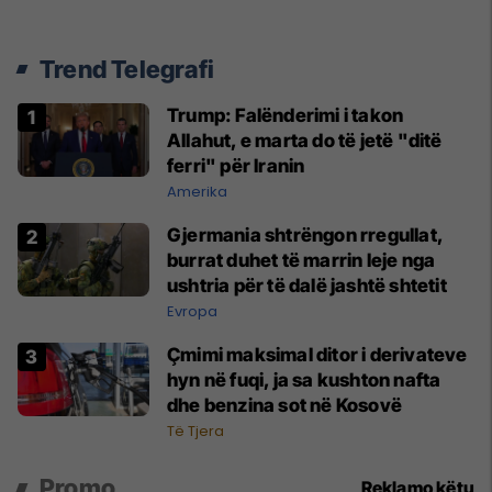
Trend Telegrafi
Trump: Falënderimi i takon
Allahut, e marta do të jetë "ditë
ferri" për Iranin
Amerika
Gjermania shtrëngon rregullat,
burrat duhet të marrin leje nga
ushtria për të dalë jashtë shtetit
Evropa
Çmimi maksimal ditor i derivateve
hyn në fuqi, ja sa kushton nafta
dhe benzina sot në Kosovë
Të Tjera
Promo
Reklamo këtu