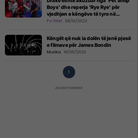
Drake është akuzuar nga 'Pet Shop
Boys' dhe reperja 'Rye Rye' për
vjedhjen e këngëve të tyre në
albumin e tij të ri, pa kërkuar leje
Po Flitet
08/10/2023
Këngët që nuk ia dolën të jenë pjesë
e filmave për James Bondin
Muzika
18/05/2020
1