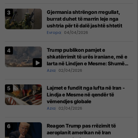
Gjermania shtrëngon rregullat,
burrat duhet të marrin leje nga
ushtria për të dalë jashtë shtetit
Evropa
04/04/2026
Trump publikon pamjet e
shkatërrimit të urës iraniane, më e
larta në Lindjen e Mesme: Shumë
gjëra të tjera do të pasojnë
Azia
02/04/2026
Lajmet e fundit nga lufta në Iran -
Lindja e Mesme në qendër të
vëmendjes globale
Azia
02/04/2026
Reagon Trump pas rrëzimit të
aeroplanit amerikan në Iran