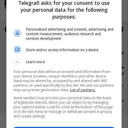
Telegrafi asks for your consent to use
Pro Real Estate
your personal data for the following
purposes:
Personalised advertising and content, advertising and
Jobs
Real Estate
content measurement, audience research and
services development
Store and/or access information on a device
staffiX
Viva 
Learn more
The HR Excellence
Department
Your personal data will be processed and information from
Sektorist/e,
your device (cookies, unique identifiers, and other device
data) may be stored by, accessed by and shared with 369
Burime Njerëzore
partners, or used specifically by this site. We and our partners
Menaxhm
may use precise geolocation data.
List of partners.
Prishtinë
Drenas
Some vendors may process your personal data on the basis
14 Prill 2026
10 Prill 202
of legitimate interest, which you can object to by managing
your options below. Look for a link at the bottom of this page
or in the site menu to manage or withdraw consent in privacy
and cookie settings.