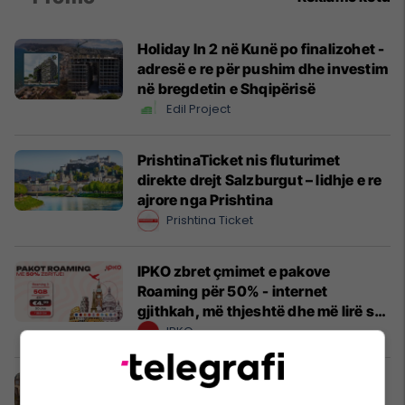
Holiday In 2 në Kunë po finalizohet -
adresë e re për pushim dhe investim
në bregdetin e Shqipërisë
Edil Project
PrishtinaTicket nis fluturimet
direkte drejt Salzburgut – lidhje e re
ajrore nga Prishtina
Prishtina Ticket
IPKO zbret çmimet e pakove
Roaming për 50% - internet
gjithkah, më thjeshtë dhe më lirë se
kurrë!
IPKO
Hapësirë dhe rehati - shtëpia në
shitje në Marigona 2 #15095