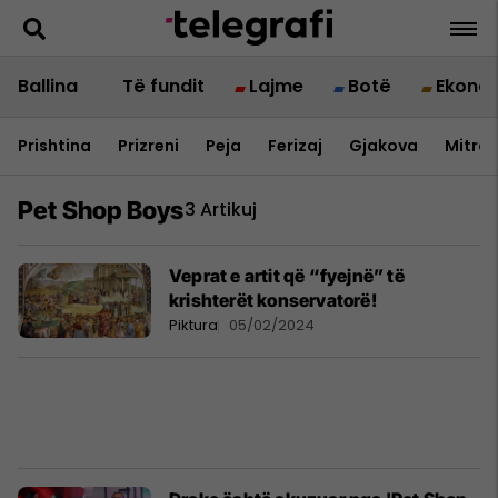
Ballina
Të fundit
Lajme
Botë
Ekono
Prishtina
Prizreni
Peja
Ferizaj
Gjakova
Mitrov
Pet Shop Boys
3 Artikuj
Veprat e artit që “fyejnë” të
krishterët konservatorë!
Piktura
05/02/2024