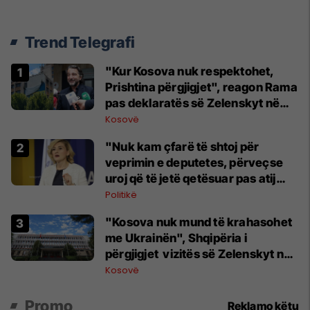
Trend Telegrafi
"Kur Kosova nuk respektohet,
Prishtina përgjigjet", reagon Rama
pas deklaratës së Zelenskyt në
Beograd
Kosovë
"Nuk kam çfarë të shtoj për
veprimin e deputetes, përveçse
uroj që të jetë qetësuar pas atij
momenti", reagon Kusari-Lila
Politikë
"Kosova nuk mund të krahasohet
me Ukrainën", Shqipëria i
përgjigjet vizitës së Zelenskyt në
Serbi
Kosovë
Promo
Reklamo këtu