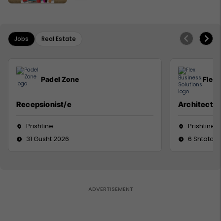
Jobs
Real Estate
Padel Zone
Flex 
Recepsionist/e
Architect
Prishtine
Prishtinë
31 Gusht 2026
6 Shtator 