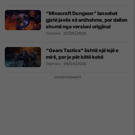
“Minecraft Dungeon” lansohet
gjatë javës së ardhshme, por dallon
shumë nga versioni origjinal
Games
22/05/2020
“Gears Tactics” është një lojë e
mirë, por jo për këtë kohë
Games
29/04/2020