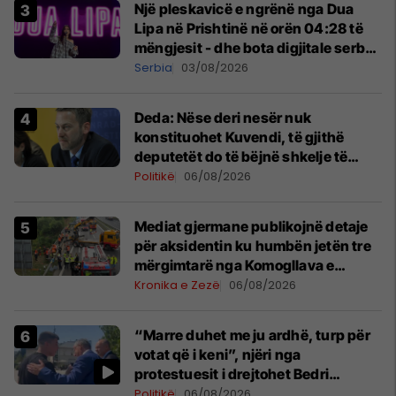
Një pleskavicë e ngrënë nga Dua
Lipa në Prishtinë në orën 04:28 të
mëngjesit - dhe bota digjitale serbe
shpall gjendjen e luftës
Serbia
03/08/2026
Deda: Nëse deri nesër nuk
konstituohet Kuvendi, të gjithë
deputetët do të bëjnë shkelje të
rëndë kushtetuese
Politikë
06/08/2026
Mediat gjermane publikojnë detaje
për aksidentin ku humbën jetën tre
mërgimtarë nga Komogllava e
Ferizajt
Kronika e Zezë
06/08/2026
“Marre duhet me ju ardhë, turp për
votat që i keni”, njëri nga
protestuesit i drejtohet Bedri
Hamzës
Politikë
06/08/2026