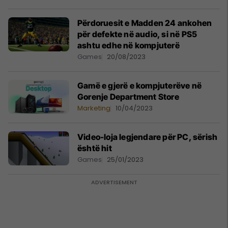
Përdoruesit e Madden 24 ankohen
për defekte në audio, si në PS5
ashtu edhe në kompjuterë
Games
20/08/2023
Gamë e gjerë e kompjuterëve në
Gorenje Department Store
Marketing
10/04/2023
Video-loja legjendare për PC, sërish
është hit
Games
25/01/2023