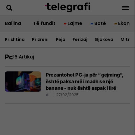
Ballina
Të fundit
Lajme
Botë
Ekono
Prishtina
Prizreni
Peja
Ferizaj
Gjakova
Mitrov
Pc
16 Artikuj
Prezantohet PC-ja për “gejming”,
është paksa më i madh se një
banane - nuk është aspak i lirë
AI
27/02/2025