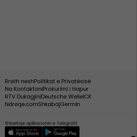
Rreth nesh
Politikat e Privatësisë
Na Kontaktoni
Prokurimi i Hapur
RTV Dukagjini
Deutsche Welle
ICK
Ndreqe.com
Shkabaj
Germin
Shkarkoje aplikacionin e Telegrafit