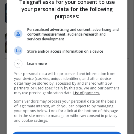
Telegrafi asks for your consent to use
‘Halo: The Master Chief Collection’
your personal data for the following
do të arrijë edhe në PC (Video)
purposes:
Games
13/03/2019
Personalised advertising and content, advertising and
content measurement, audience research and
‘The Division 2’ ndryshon sistemin
services development
e zonave të lojë (Video)
Games
06/02/2019
Store and/or access information on a device
Learn more
1
Your personal data will be processed and information from
your device (cookies, unique identifiers, and other device
data) may be stored by, accessed by and shared with 369
partners, or used specifically by this site. We and our partners
may use precise geolocation data.
List of partners.
Some vendors may process your personal data on the basis
of legitimate interest, which you can object to by managing
your options below. Look for a link at the bottom of this page
or in the site menu to manage or withdraw consent in privacy
and cookie settings.