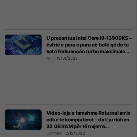
U prezantua Intel Core i9-13900KS –
është e para e para në botë që do ta
ketë frekuencën turbo maksimale
6.0GHz
AI
13/01/2023
Video-loja e famshme Returnal arrin
edhe te kompjuterët – do t'ju duhen
32 GB RAM për të nxjerrë
maksimumin e saj
Games
12/12/2022