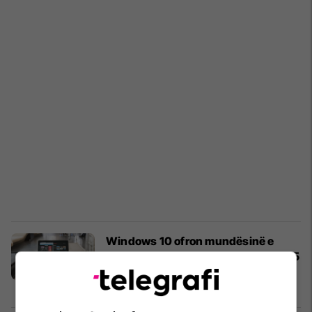
Windows 10 ofron mundësinë e
shtyrjes së përditësimeve deri në 35
ditë (Foto)
Siguri Kibernetike
14/03/2019