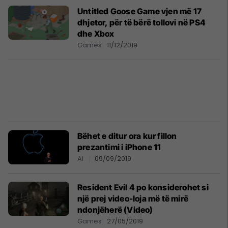
Untitled Goose Game vjen më 17
dhjetor, për të bërë tollovi në PS4
dhe Xbox
Games
11/12/2019
Bëhet e ditur ora kur fillon
prezantimi i iPhone 11
AI
09/09/2019
Resident Evil 4 po konsiderohet si
një prej video-loja më të mirë
ndonjëherë (Video)
Games
27/05/2019