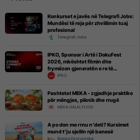
Konkurset e javës në Telegrafi Jobs:
Mundësi të reja për zhvillimin tuaj
profesional
Telegrafi Jobs
IPKO, Sponsor i Artë i DokuFest
2026, mbështet filmin dhe
frymëzon gjeneratën e re të
krijuesve
IPKO
Pashtetat MEKA - zgjedhje praktike
për mëngjes, piknik dhe rrugë
MEKA HALAL FOOD
A po don me rrnu n’deti? Kursimet
mund t’ju sjellin një banesë
Banka Ekonomike