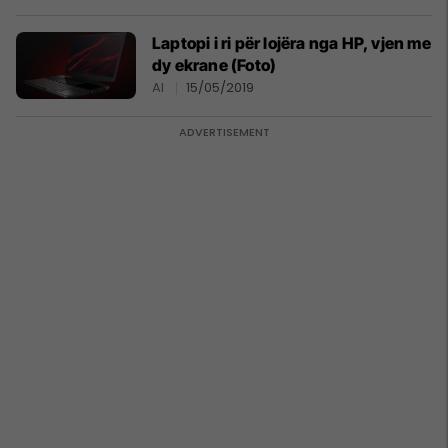
Laptopi i ri për lojëra nga HP, vjen me
dy ekrane (Foto)
AI
15/05/2019