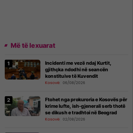
Më të lexuarat
Incidenti me vezë ndaj Kurtit,
gjithçka ndodhi në seancën
konstituive të Kuvendit
Kosovë
06/08/2026
Ftohet nga prokuroria e Kosovës për
krime lufte, ish-gjenerali serb thotë
se dikush e tradhtoi në Beograd
Kosovë
02/08/2026