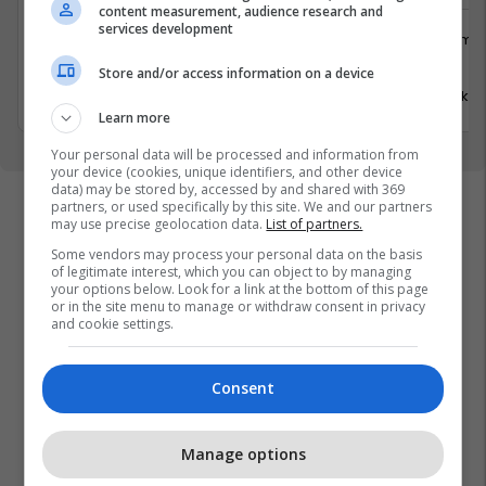
content measurement, audience research and
services development
Logjistikë
Shërbime 
Suharekë
Viti
Store and/or access information on a device
17 Korrik 2026
17 Korrik 
Learn more
Your personal data will be processed and information from
your device (cookies, unique identifiers, and other device
data) may be stored by, accessed by and shared with 369
partners, or used specifically by this site. We and our partners
may use precise geolocation data.
List of partners.
Some vendors may process your personal data on the basis
of legitimate interest, which you can object to by managing
your options below. Look for a link at the bottom of this page
or in the site menu to manage or withdraw consent in privacy
and cookie settings.
Consent
Manage options