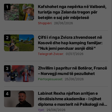
Kafshohet nga nepërka në Valbonë,
turistja nga Zelanda tregon për
betejën e saj për mbijetesë
Shqipëri
28/06/2026
Çifti i ri nga Zvicra zhvendoset në
Kosovë dhe hap kamping familjar:
"Nuk jemi penduar asnjë ditë"
Telegrafi Zvicer
01/07/2026
Zhvillim i papritur në Botëror, Francë
– Norvegji mund të pezullohet
Përfaqësueset
25/06/2026
Labinot Rexha njofton arritjen e
rëndësishme akademike - i njihet
diploma e masterit në Psikologji në
Zvicër
Yjet
29/06/2026