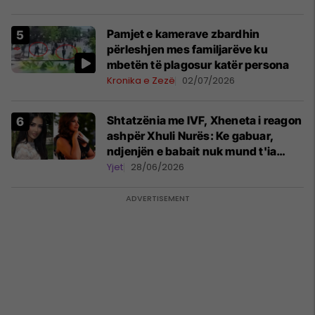
Pamjet e kamerave zbardhin
përleshjen mes familjarëve ku
mbetën të plagosur katër persona
Kronika e Zezë
02/07/2026
Shtatzënia me IVF, Xheneta i reagon
ashpër Xhuli Nurës: Ke gabuar,
ndjenjën e babait nuk mund t'ia
plotësosh kurrë
Yjet
28/06/2026