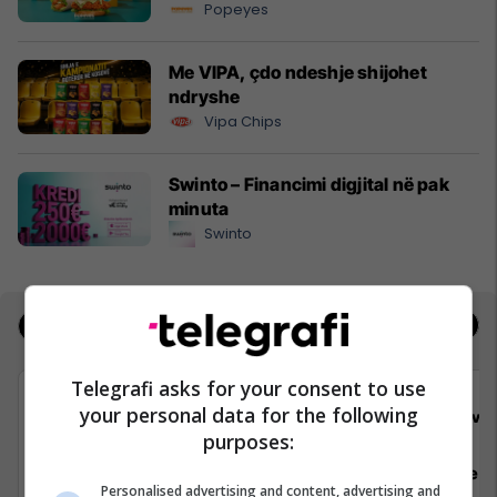
Popeyes
Me VIPA, çdo ndeshje shijohet
ndryshe
Vipa Chips
Swinto – Financimi digjital në pak
minuta
Swinto
Jobs
Real Estate
Telegrafi asks for your consent to use
your personal data for the following
Viva Fresh Store
Viva 
purposes:
Sektorist/e
Arkatar/e
Personalised advertising and content, advertising and