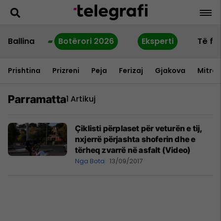
Ballina
Botërori 2026
Eksperti
Të fu
Prishtina
Prizreni
Peja
Ferizaj
Gjakova
Mitrov
Parramatta
1 Artikuj
Çiklisti përplaset për veturën e tij,
nxjerrë përjashta shoferin dhe e
tërheq zvarrë në asfalt (Video)
Nga Bota
13/09/2017