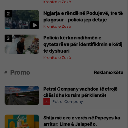
Kronika e Zezë
Ngjarja e rëndë në Podujevë, tre të
plagosur - policia jep detaje
Kronika e Zezë
Policia kërkon ndihmën e
qytetarëve për identifikimin e këtij
të dyshuari
Kronika e Zezë
Promo
Reklamo këtu
Petrol Company vazhdon të ofrojë
cilësi dhe kursim për klientët
Petrol Company
Shija më e re e verës në Popeyes ka
arritur: Lime & Jalapeño.