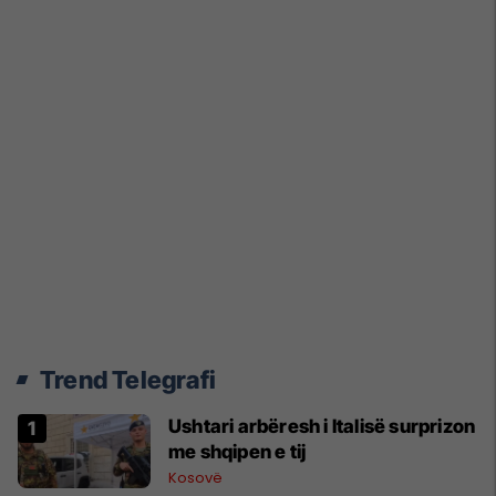
Trend Telegrafi
Ushtari arbëresh i Italisë surprizon
me shqipen e tij
Kosovë