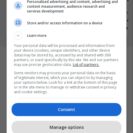
Personalised advertising and content, advertising and
content measurement, audience research and
services development
Tjera
Menaxhm
Prizren
Prishtinë
Store and/or access information on a device
3 Korrik 2026
17 Korrik 
Learn more
Your personal data will be processed and information from
your device (cookies, unique identifiers, and other device
data) may be stored by, accessed by and shared with 369
partners, or used specifically by this site. We and our partners
may use precise geolocation data.
List of partners.
Some vendors may process your personal data on the basis
of legitimate interest, which you can object to by managing
your options below. Look for a link at the bottom of this page
or in the site menu to manage or withdraw consent in privacy
and cookie settings.
Consent
Manage options