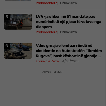
Parlamentare
13/06/2026
LVV-ja shkon në 51 mandate pas
numërimit të një pjese të votave nga
diaspora
Parlamentare
13/06/2026
Vdes gruaja e lënduar rëndë në
aksidentin në Autostradën “Ibrahim
Rugova”, bashkëshorti në gjendje të
rëndë
Kronika e Zezë
14/06/2026