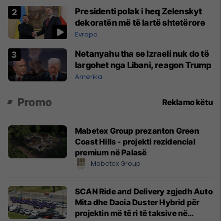
Presidenti polak i heq Zelenskyt
dekoratën më të lartë shtetërore
Evropa
Netanyahu tha se Izraeli nuk do të
largohet nga Libani, reagon Trump
Amerika
Promo
Reklamo këtu
Mabetex Group prezanton Green
Coast Hills - projekti rezidencial
premium në Palasë
Mabetex Group
SCAN Ride and Delivery zgjedh Auto
Mita dhe Dacia Duster Hybrid për
projektin më të ri të taksive në