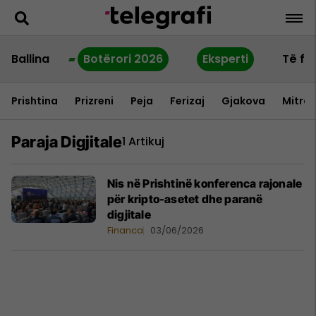
Ballina
Botërori 2026
Eksperti
Të fu
Prishtina
Prizreni
Peja
Ferizaj
Gjakova
Mitrov
Paraja Digjitale
1 Artikuj
Nis në Prishtinë konferenca rajonale
për kripto-asetet dhe paranë
digjitale
Financa
03/06/2026