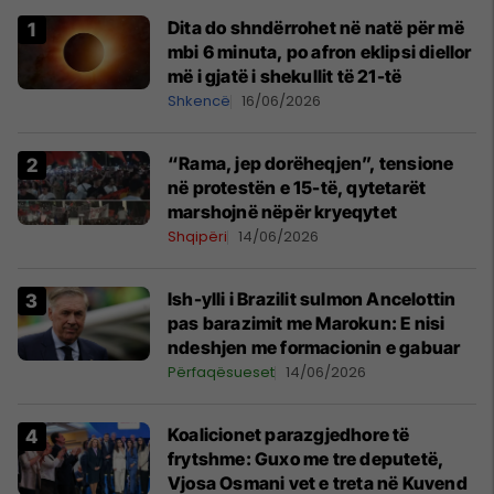
Dita do shndërrohet në natë për më
mbi 6 minuta, po afron eklipsi diellor
më i gjatë i shekullit të 21-të
Shkencë
16/06/2026
“Rama, jep dorëheqjen”, tensione
në protestën e 15-të, qytetarët
marshojnë nëpër kryeqytet
Shqipëri
14/06/2026
Ish-ylli i Brazilit sulmon Ancelottin
pas barazimit me Marokun: E nisi
ndeshjen me formacionin e gabuar
Përfaqësueset
14/06/2026
Koalicionet parazgjedhore të
frytshme: Guxo me tre deputetë,
Vjosa Osmani vet e treta në Kuvend