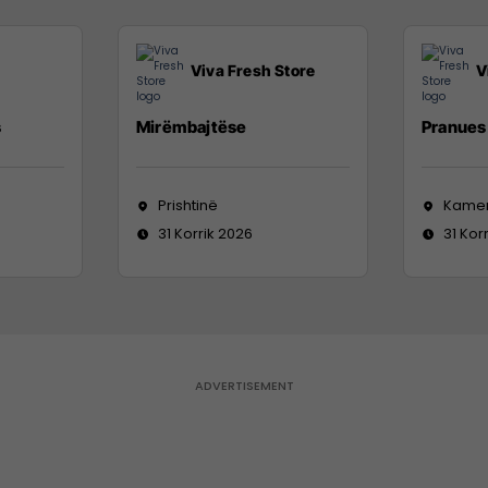
Viva Fresh Store
V
s
Mirëmbajtëse
Pranues 
Prishtinë
Kame
31 Korrik 2026
31 Kor