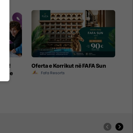
ëpia!
Oferta e Korrikut në FAFA Sun
e ose
Fafa Resorts