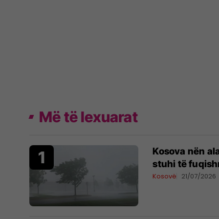
Më të lexuarat
Kosova nën al
stuhi të fuqis
Kosovë
21/07/2026