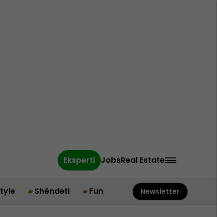
Eksperti
Jobs
Real Estate
style
Shëndeti
Fun
Newsletter