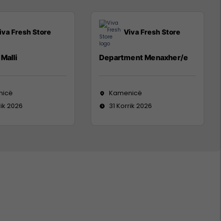
iva Fresh Store
Viva Fresh Store
Malli
Department Menaxher/e
nicë
Kamenicë
rik 2026
31 Korrik 2026