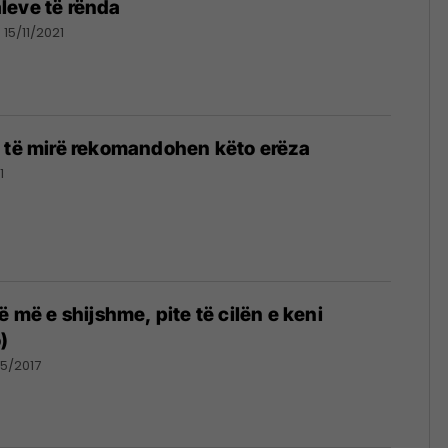
leve të rënda
15/11/2021
ë të mirë rekomandohen këto erëza
1
ë më e shijshme, pite të cilën e keni
)
05/2017