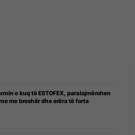
armin e kuq të ESTOFEX, paralajmërohen
hme me breshër dhe erëra të forta