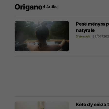
Origano
4 Artikuj
Pesë mënyra pë
natyrale
Shëndeti
23/03/20
Këto dy erëza 