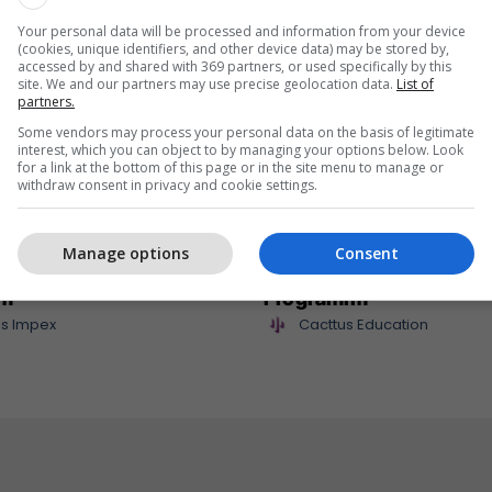
Your personal data will be processed and information from your device
(cookies, unique identifiers, and other device data) may be stored by,
accessed by and shared with 369 partners, or used specifically by this
site. We and our partners may use precise geolocation data.
List of
partners.
Some vendors may process your personal data on the basis of legitimate
interest, which you can object to by managing your options below. Look
for a link at the bottom of this page or in the site menu to manage or
withdraw consent in privacy and cookie settings.
mpex sjell në treg
Maturant, puno nga sht
Manage options
Consent
 të reja për çdo shije
Studio Siguri Kibernetik
im
Programim
s Impex
Cacttus Education