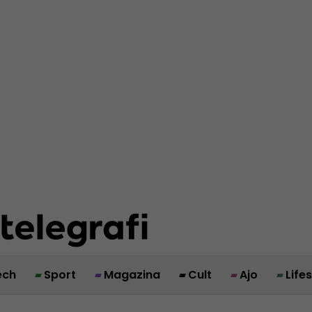
ech
Sport
Magazina
Cult
Ajo
Life