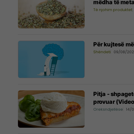
mëdha të meta
Të njohim produktet
Për kujtesë m
Shëndeti
09/08/202
Pitja - shpaget
provuar (Video
Oreksndjellëse
14/