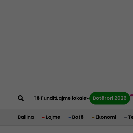
Të Fundit
Lajme lokale
Botërori 2026
Ballina
Lajme
Botë
Ekonomi
T