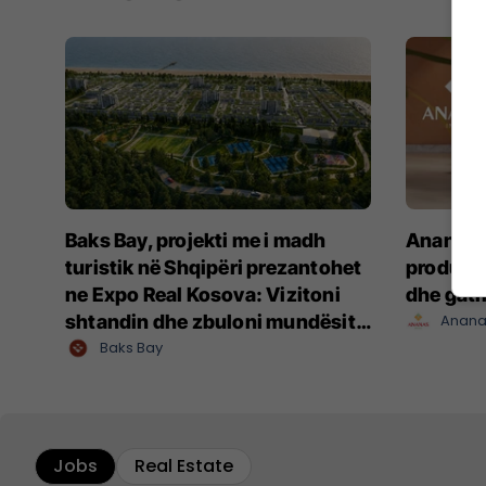
Baks Bay, projekti me i madh
Ananas I
turistik në Shqipëri prezantohet
produkte
ne Expo Real Kosova: Vizitoni
dhe gat
shtandin dhe zbuloni mundësitë
Anana
e investimit
Baks Bay
Jobs
Real Estate