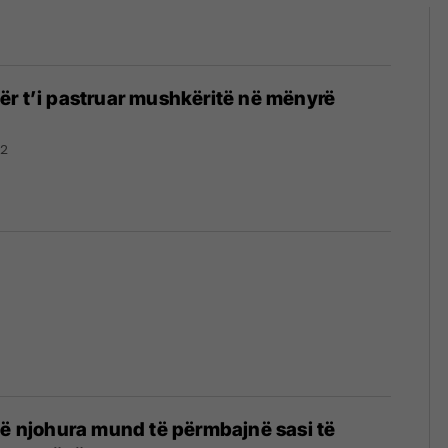
r t’i pastruar mushkëritë në mënyrë
22
të njohura mund të përmbajnë sasi të