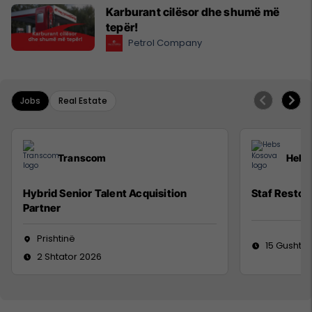
Karburant cilësor dhe shumë më
tepër!
Petrol Company
Jobs
Real Estate
Transcom
Hebs
Hybrid Senior Talent Acquisition
Staf Restor
Partner
Prishtinë
15 Gusht 2
2 Shtator 2026