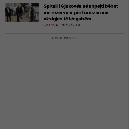
​Spitali i Gjakovës së shpejti bëhet
me rezervuar për furnizim me
oksigjen të lëngshëm
Kosovë
20/12/2020