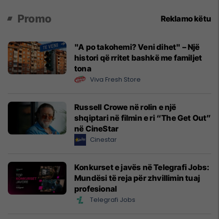
Promo
Reklamo këtu
"A po takohemi? Veni dihet" – Një
histori që rritet bashkë me familjet
tona
Viva Fresh Store
Russell Crowe në rolin e një
shqiptari në filmin e ri “The Get Out”
në CineStar
Cinestar
Konkurset e javës në Telegrafi Jobs:
Mundësi të reja për zhvillimin tuaj
profesional
Telegrafi Jobs