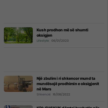
Kush prodhon më së shumti
oksigjen
Lifestyle
06/01/2023
Një zbulim i ri shkencor mund ta
mundësojë prodhimin e oksigjenit
në Mars
Shkencë
16/08/2022