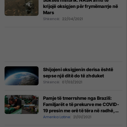
Sukses historik: NASA arriti të
krijojë oksigjen për frymëmarrje në
Mars
Shkencë
22/04/2021
Shijojeni oksigjenin derisa është
sepse një ditë do të zhduket
Shkencë
07/03/2021
Pamje të tmerrshme nga Brazili:
Familjarët e të prekurve me COVID-
19 presin me orë të tëra në radhë,
për të siguruar oksigjen
Amerika Latine
21/01/2021