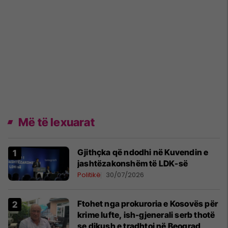
Më të lexuarat
Gjithçka që ndodhi në Kuvendin e
jashtëzakonshëm të LDK-së
Politikë
30/07/2026
Ftohet nga prokuroria e Kosovës për
krime lufte, ish-gjenerali serb thotë
se dikush e tradhtoi në Beograd