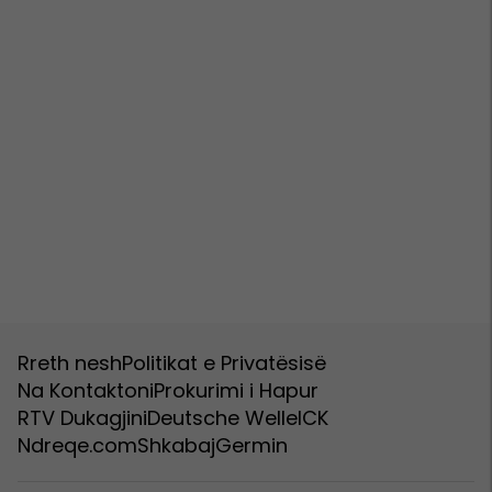
Rreth nesh
Politikat e Privatësisë
Na Kontaktoni
Prokurimi i Hapur
RTV Dukagjini
Deutsche Welle
ICK
Ndreqe.com
Shkabaj
Germin