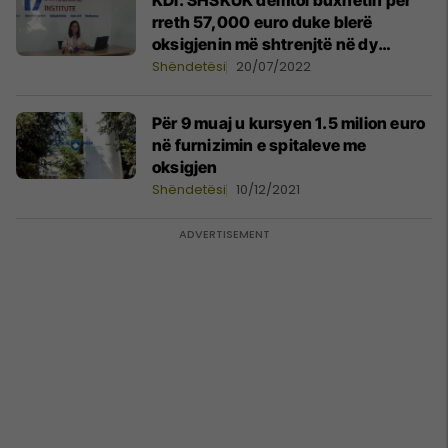
KDI: SHSKUK dëmtoi buxhetin për
rreth 57,000 euro duke blerë
oksigjenin më shtrenjtë në dy
aktivitete të prokurimit
Shëndetësi
20/07/2022
Për 9 muaj u kursyen 1.5 milion euro
në furnizimin e spitaleve me
oksigjen
Shëndetësi
10/12/2021