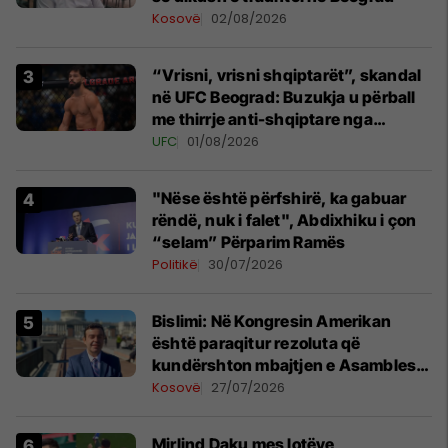
Kosovë
02/08/2026
“Vrisni, vrisni shqiptarët”, skandal
në UFC Beograd: Buzukja u përball
me thirrje anti-shqiptare nga
tribunat
UFC
01/08/2026
"Nëse është përfshirë, ka gabuar
rëndë, nuk i falet", Abdixhiku i çon
“selam” Përparim Ramës
Politikë
30/07/2026
Bislimi: Në Kongresin Amerikan
është paraqitur rezoluta që
kundërshton mbajtjen e Asamblesë
Parlamentare të OSBE-së në
Kosovë
27/07/2026
Beograd
Mirlind Daku mes lotëve