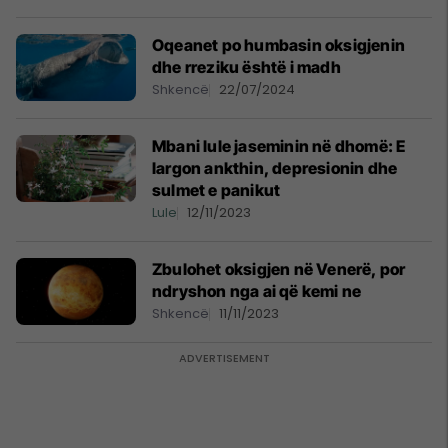
Oqeanet po humbasin oksigjenin
dhe rreziku është i madh
Shkencë
22/07/2024
Mbani lule jaseminin në dhomë: E
largon ankthin, depresionin dhe
sulmet e panikut
Lule
12/11/2023
Zbulohet oksigjen në Venerë, por
ndryshon nga ai që kemi ne
Shkencë
11/11/2023