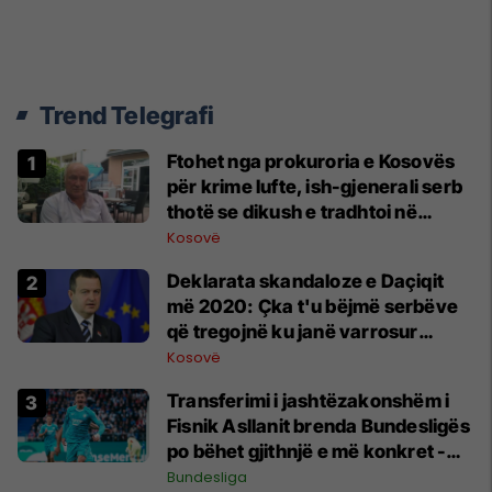
Trend Telegrafi
Ftohet nga prokuroria e Kosovës
për krime lufte, ish-gjenerali serb
thotë se dikush e tradhtoi në
Beograd
Kosovë
​Deklarata skandaloze e Daçiqit
më 2020: Çka t'u bëjmë serbëve
që tregojnë ku janë varrosur
shqiptarët në Serbi
Kosovë
Transferimi i jashtëzakonshëm i
Fisnik Asllanit brenda Bundesligës
po bëhet gjithnjë e më konkret -
detajet e fundit
Bundesliga