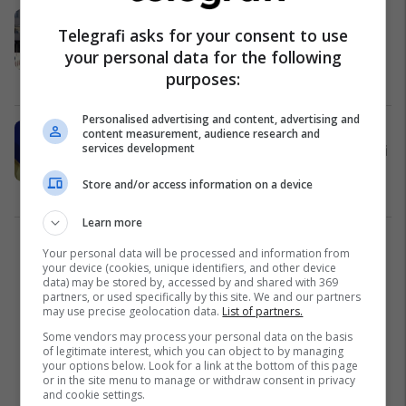
Vdekja në Prizren nga shpërthimi i
Telegrafi asks for your consent to use
bombolës së oksigjenit, rrëfehen
your personal data for the following
familjarët
purposes:
Kosovë
07/12/2020
Personalised advertising and content, advertising and
Zemaj: Do të shtohen edhe 20 mijë
content measurement, audience research and
services development
litra oksigjen, paniku i krijuar është i
pabesueshëm
Store and/or access information on a device
Kosovë
04/12/2020
Learn more
1
Your personal data will be processed and information from
your device (cookies, unique identifiers, and other device
data) may be stored by, accessed by and shared with 369
partners, or used specifically by this site. We and our partners
may use precise geolocation data.
List of partners.
Some vendors may process your personal data on the basis
of legitimate interest, which you can object to by managing
your options below. Look for a link at the bottom of this page
or in the site menu to manage or withdraw consent in privacy
and cookie settings.