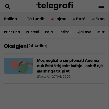
Ballina
Të fundit
Lajme
Botë
Ekono
Prishtina
Prizreni
Peja
Ferizaj
Gjakova
Mitrov
Oksigjeni
24 Artikuj
Mos neglizho simptomat! Anemia
nuk është thjesht lodhje - është një
alarm nga trupi yt
Lifestyle
27/04/2025