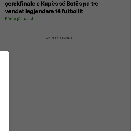
çerekfinale e Kupës së Botës pa tre
vendet legjendare të futbollit
Përfaqësueset