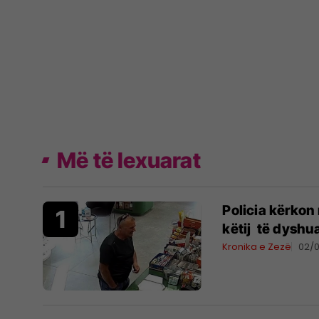
Më të lexuarat
Policia kërkon
këtij të dyshua
Kronika e Zezë
02/