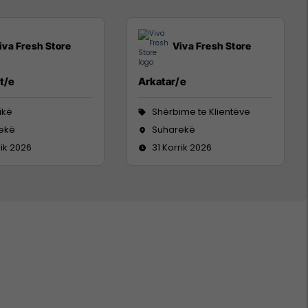
iva Fresh Store
Viva Fresh Store
t/e
Arkatar/e
tikë
Shërbime te Klientëve
ekë
Suharekë
rik 2026
31 Korrik 2026