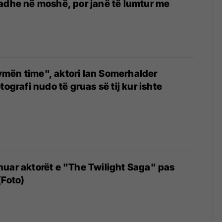
adhe në moshë, por janë të lumtur me
frymën time", aktori Ian Somerhalder
tografi nudo të gruas së tij kur ishte
uar aktorët e "The Twilight Saga" pas
(Foto)