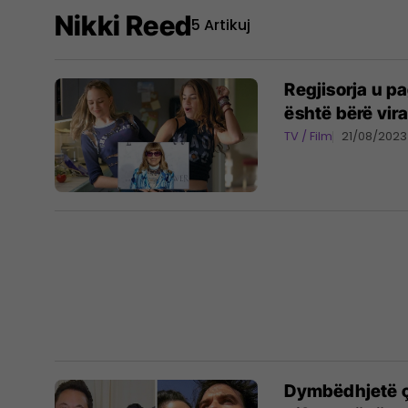
Nikki Reed
5 Artikuj
Regjisorja u pa
është bërë vira
TV / Film
21/08/2023
Dymbëdhjetë ç