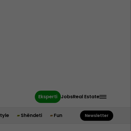
Eksperti
Jobs
Real Estate
style
Shëndeti
Fun
Newsletter