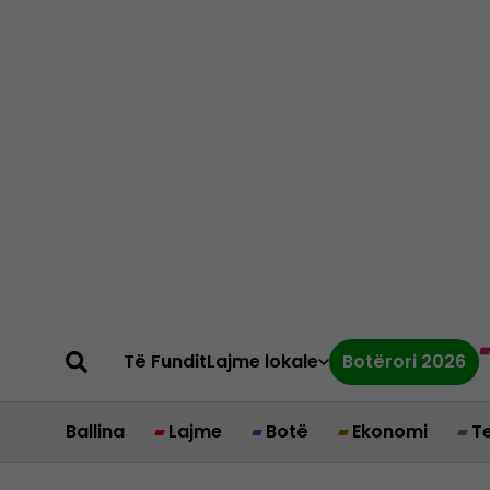
Të Fundit
Lajme lokale
Botërori 2026
Ballina
Lajme
Botë
Ekonomi
T