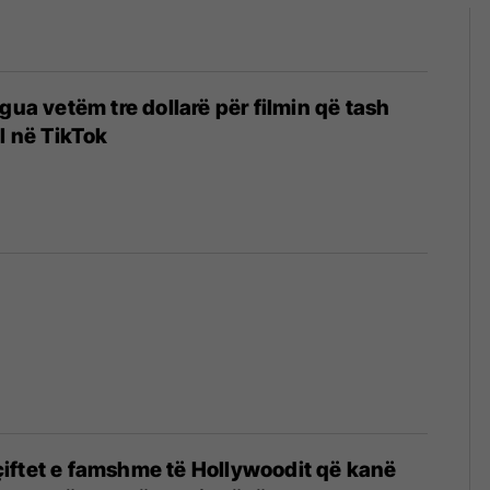
gua vetëm tre dollarë për filmin që tash
l në TikTok
iftet e famshme të Hollywoodit që kanë