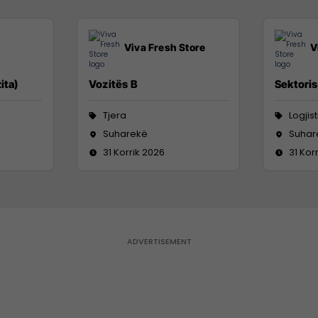
Viva Fresh Store
V
ita)
Vozitës B
Sektoris
Tjera
Logjis
Suharekë
Suhar
31 Korrik 2026
31 Kor