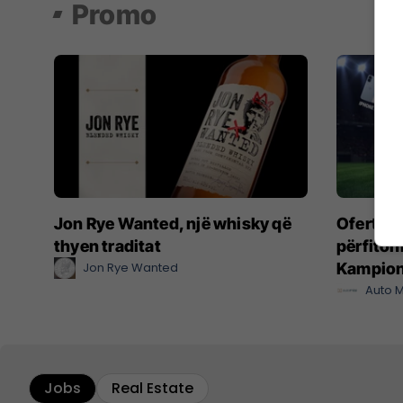
Promo
Jon Rye Wanted, një whisky që
Oferta e 
thyen traditat
përfitoni
Jon Rye Wanted
Kampiona
Auto M
Jobs
Real Estate