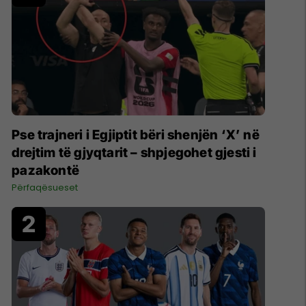
Pse trajneri i Egjiptit bëri shenjën ‘X’ në
drejtim të gjyqtarit – shpjegohet gjesti i
pazakontë
Përfaqësueset