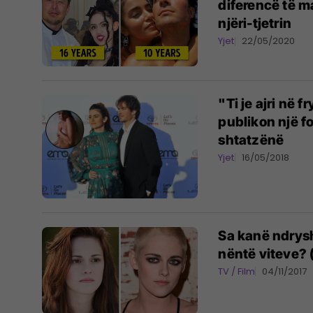
diferencë të m
njëri-tjetrin
Yjet
22/05/2020
"Ti je ajri në 
publikon një fo
shtatzënë
Yjet
16/05/2018
Sa kanë ndrysh
nëntë viteve? 
TV / Film
04/11/2017