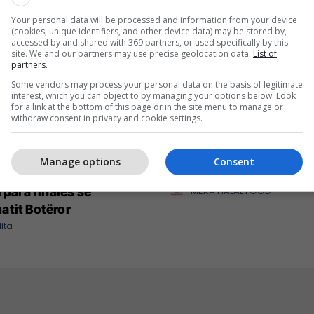
Your personal data will be processed and information from your device
(cookies, unique identifiers, and other device data) may be stored by,
accessed by and shared with 369 partners, or used specifically by this
site. We and our partners may use precise geolocation data.
List of
partners.
Some vendors may process your personal data on the basis of legitimate
interest, which you can object to by managing your options below. Look
for a link at the bottom of this page or in the site menu to manage or
withdraw consent in privacy and cookie settings.
Manage options
Consent
Renault s'ka të ndalur -
MEKA - për çdo shije
 para finales së
MEKA HALAL FOOD
tit Botëror
ita