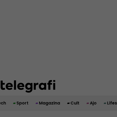
ech
Sport
Magazina
Cult
Ajo
Life