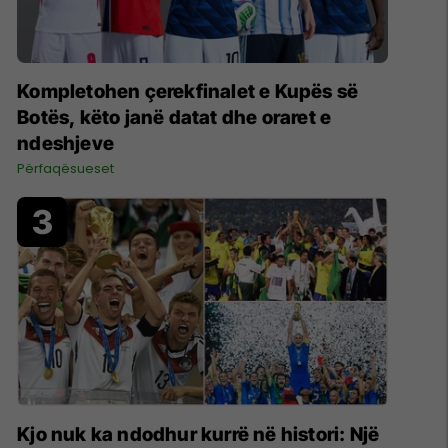
Kompletohen çerekfinalet e Kupës së
Botës, këto janë datat dhe oraret e
ndeshjeve
Përfaqësueset
Kjo nuk ka ndodhur kurrë në histori: Një