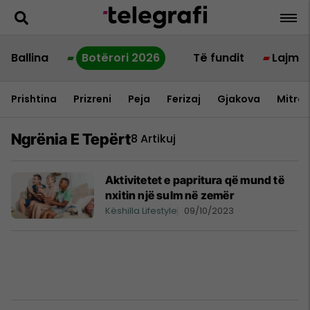
Ballina
Botërori 2026
Të fundit
Lajme
Prishtina
Prizreni
Peja
Ferizaj
Gjakova
Mitrov
Ngrënia E Tepërt
8 Artikuj
Aktivitetet e papritura që mund të
nxitin një sulm në zemër
Këshilla Lifestyle
09/10/2023