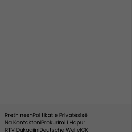
Rreth nesh
Politikat e Privatësisë
Na Kontaktoni
Prokurimi i Hapur
RTV Dukagjini
Deutsche Welle
ICK