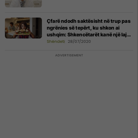
Çfarë ndodh saktësisht në trup pas
ngrënies së tepërt, ku shkon ai
ushqim: Shkencëtarët kanë një lajm
të mirë!
Shëndeti
28/07/2020