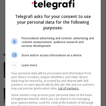
Telegrafi asks for your consent to use
your personal data for the following
purposes:
Personalised advertising and content, advertising and
content measurement, audience research and
services development
Trend Telegrafi
Store and/or access information on a device
“Vrisni, vrisni shqiptarët”,
Learn more
skandal në UFC Beograd: Buzukja
Your personal data will be processed and information from
u përball me thirrje anti-shqiptare
your device (cookies, unique identifiers, and other device
nga tribunat
data) may be stored by, accessed by and shared with 369
UFC
partners, or used specifically by this site. We and our partners
may use precise geolocation data.
List of partners.
Dennis Buzukja mposhtet në
Some vendors may process your personal data on the basis
Beograd, vendimi i gjyqtarit
of legitimate interest, which you can object to by managing
shkakton polemika të mëdha
your options below. Look for a link at the bottom of this page