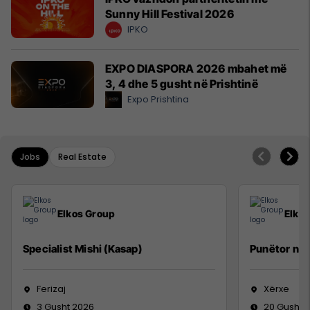
Sunny Hill Festival 2026
IPKO
EXPO DIASPORA 2026 mbahet më
3, 4 dhe 5 gusht në Prishtinë
Expo Prishtina
Jobs
Real Estate
Elkos Group
Elko
Specialist Mishi (Kasap)
Punëtor në
Ferizaj
Xërxe
3 Gusht 2026
20 Gusht 