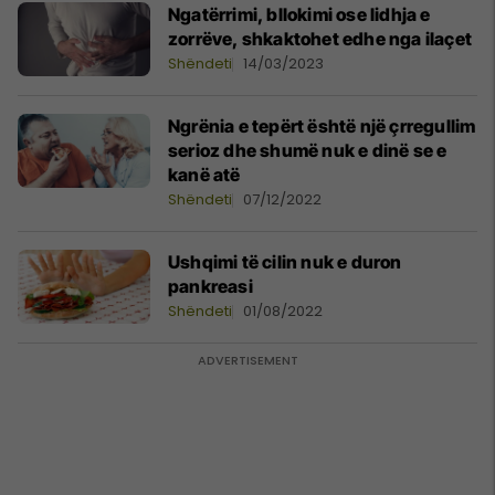
Ngatërrimi, bllokimi ose lidhja e
zorrëve, shkaktohet edhe nga ilaçet
Shëndeti
14/03/2023
Ngrënia e tepërt është një çrregullim
serioz dhe shumë nuk e dinë se e
kanë atë
Shëndeti
07/12/2022
Ushqimi të cilin nuk e duron
pankreasi
Shëndeti
01/08/2022