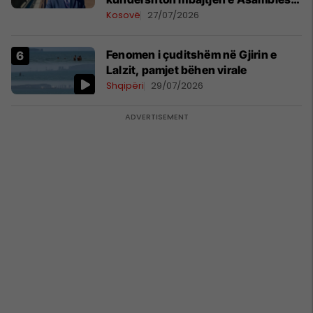
Parlamentare të OSBE-së në
Kosovë
27/07/2026
Beograd
Fenomen i çuditshëm në Gjirin e
Lalzit, pamjet bëhen virale
Shqipëri
29/07/2026