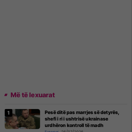
Më të lexuarat
Pesë ditë pas marrjes së detyrës,
shefi i ri i ushtrisë ukrainase
urdhëron kontroll të madh
Evropa
26/07/2026