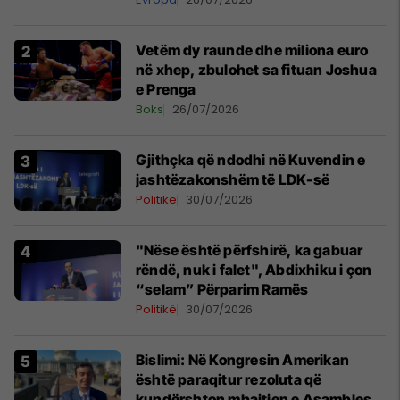
Vetëm dy raunde dhe miliona euro
në xhep, zbulohet sa fituan Joshua
e Prenga
Boks
26/07/2026
Gjithçka që ndodhi në Kuvendin e
jashtëzakonshëm të LDK-së
Politikë
30/07/2026
"Nëse është përfshirë, ka gabuar
rëndë, nuk i falet", Abdixhiku i çon
“selam” Përparim Ramës
Politikë
30/07/2026
Bislimi: Në Kongresin Amerikan
është paraqitur rezoluta që
kundërshton mbajtjen e Asamblesë