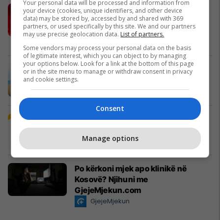
Your personal data will be processed and information from
Si Bernardo Silva mund ta dëshmojë
your device (cookies, unique identifiers, and other device
data) may be stored by, accessed by and shared with 369
vetën si pasuesi i Luka Modricit te
partners, or used specifically by this site. We and our partners
Real Madridi?
may use precise geolocation data.
List of partners.
Edonis Bytyqi
Some vendors may process your personal data on the basis
of legitimate interest, which you can object to by managing
your options below. Look for a link at the bottom of this page
A po don me rrnu n’deti? Kursimet
or in the site menu to manage or withdraw consent in privacy
and cookie settings.
mund t’ju sjellin një banesë
Banka Ekonomike
Consent
Plan B Creative rrit ndikimin e
biznesit tuaj online
Manage options
Plan B
Po kërkoni mjek apo klinikë në
Kosovë? Njihuni me
GjejeMjekun.com
GjejeMjekun