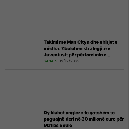
Takimi me Man Cityn dhe shitjet e
mëdha: Zbulohen strategjitë e
Juventusit për përforcimin e
mesfushës
Serie A
12/12/2023
Dy klubet angleze të gatshëm të
paguajnë deri në 30 milionë euro për
Matias Soule