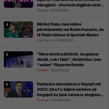
mëngjesit - dhe bota digjitale serbe
shpall gjendjen e luftës
Serbia
03/08/2026
Mirlind Daku mes lotëve
përshëndetet me Rubin Kazanin, do
të fitojë miliona te Spartak Moska
Ligat tjera
02/08/2026
"Nëse është përfshirë, ka gabuar
rëndë, nuk i falet", Abdixhiku i çon
“selam” Përparim Ramës
Politikë
30/07/2026
​Deklarata skandaloze e Daçiqit më
2020: Çka t'u bëjmë serbëve që
tregojnë ku janë varrosur shqiptarët
në Serbi
Kosovë
03/08/2026