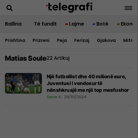
Ballina
Të fundit
Lajme
Botë
Ekono
Prishtina
Prizreni
Peja
Ferizaj
Gjakova
Mitrov
Matias Soule
22 Artikuj
Një futbollist dhe 40 milionë euro,
Juventusi i vendosur të
nënshkruajë me një top mesfushor
Serie A
29/01/2024