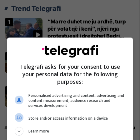
Trend Telegrafi
“Marre duhet me ju ardhë, turp
për votat që i keni”, njëri nga
protestuesit i drejtohet Bedri
Hamzës
Politikë
Ndërpritet seanca, Kurti nuk
prezanton emër për
Telegrafi asks for your consent to use
kryeparlamentar - kërkon kohë
your personal data for the following
shtesë për marrëveshje politike
Kosovë
purposes:
Abdixhiku me 18 deputetët e LDK-
Personalised advertising and content, advertising and
së përcaktojnë rrugëtimin e
content measurement, audience research and
përbashkët
services development
Politikë
Store and/or access information on a device
Promo
Reklamo këtu
Learn more