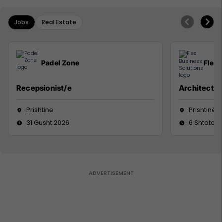
Jobs
Real Estate
Padel Zone
Flex 
Recepsionist/e
Architect
Prishtine
Prishtinë
31 Gusht 2026
6 Shtator 