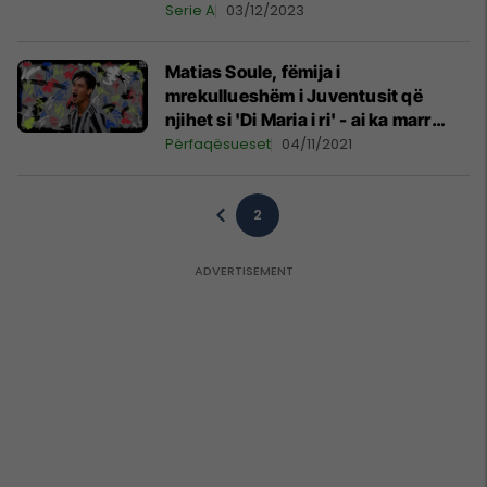
Serie A
03/12/2023
Matias Soule, fëmija i
mrekullueshëm i Juventusit që
njihet si 'Di Maria i ri' - ai ka marr
ftesë nga Argjentina
Përfaqësueset
04/11/2021
2