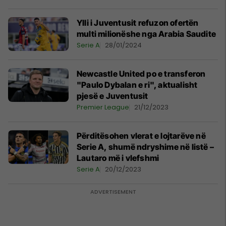
Ylli i Juventusit refuzon ofertën
multi milionëshe nga Arabia Saudite
Serie A
28/01/2024
Newcastle United po e transferon
"Paulo Dybalan e ri", aktualisht
pjesë e Juventusit
Premier League
21/12/2023
Përditësohen vlerat e lojtarëve në
Serie A, shumë ndryshime në listë –
Lautaro më i vlefshmi
Serie A
20/12/2023