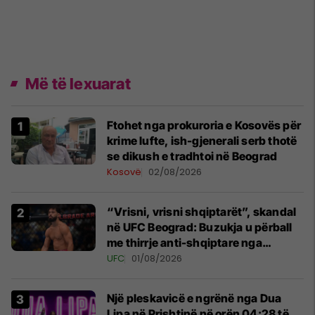
Më të lexuarat
Ftohet nga prokuroria e Kosovës për
krime lufte, ish-gjenerali serb thotë
se dikush e tradhtoi në Beograd
Kosovë
02/08/2026
“Vrisni, vrisni shqiptarët”, skandal
në UFC Beograd: Buzukja u përball
me thirrje anti-shqiptare nga
tribunat
UFC
01/08/2026
Një pleskavicë e ngrënë nga Dua
Lipa në Prishtinë në orën 04:28 të