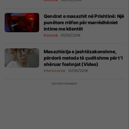
Qendrat e masazhit në Prishtinë: Një
punëtore rrëfen për marrëdhëniet
intime me klientët
Kosovë
01/06/2018
Masazhistja e jashtëzakonshme,
përdorë metoda të çuditshme për t'i
shëruar foshnjat (Video)
Interesante
10/05/2018