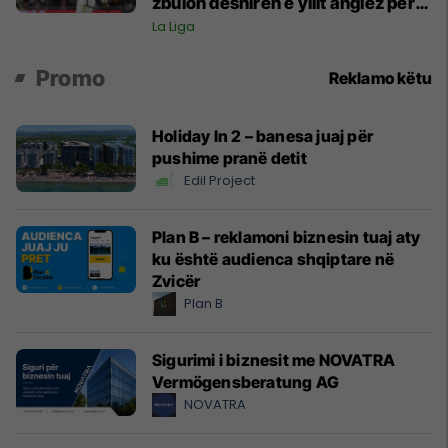
zbulon dëshirën e yllit anglez për
largim
La Liga
Promo
Reklamo këtu
Holiday In 2 – banesa juaj për
pushime pranë detit
Edil Project
Plan B – reklamoni biznesin tuaj aty
ku është audienca shqiptare në
Zvicër
Plan B
Sigurimi i biznesit me NOVATRA
Vermögensberatung AG
NOVATRA