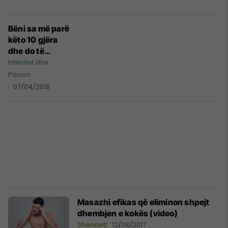
Bëni sa më parë
këto 10 gjëra
dhe do të
çmenden pas
Intimitet dhe
jush si kurrë
Pasion
më parë!
07/04/2018
Masazhi efikas që eliminon shpejt
dhembjen e kokës (video)
Shëndeti
12/08/2017