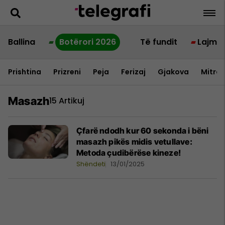
Ballina
Botërori 2026
Të fundit
Lajme
Prishtina
Prizreni
Peja
Ferizaj
Gjakova
Mitrov
Masazh
15 Artikuj
Çfarë ndodh kur 60 sekonda i bëni
masazh pikës midis vetullave:
Metoda çudibërëse kineze!
Shëndeti
13/01/2025