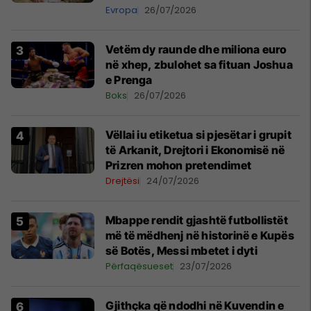
Evropa
26/07/2026
Vetëm dy raunde dhe miliona euro
në xhep, zbulohet sa fituan Joshua
e Prenga
Boks
26/07/2026
Vëllai iu etiketua si pjesëtar i grupit
të Arkanit, Drejtori i Ekonomisë në
Prizren mohon pretendimet
Drejtësi
24/07/2026
Mbappe rendit gjashtë futbollistët
më të mëdhenj në historinë e Kupës
së Botës, Messi mbetet i dyti
Përfaqësueset
23/07/2026
Gjithçka që ndodhi në Kuvendin e