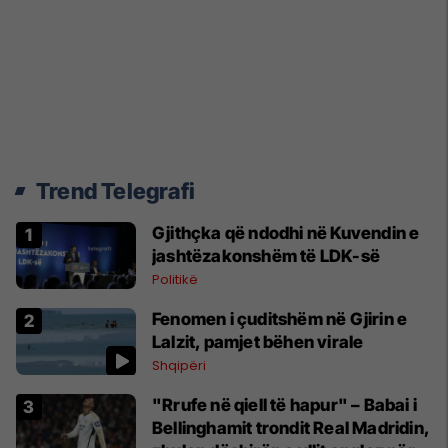
Trend Telegrafi
Gjithçka që ndodhi në Kuvendin e
jashtëzakonshëm të LDK-së
Politikë
Fenomen i çuditshëm në Gjirin e
Lalzit, pamjet bëhen virale
Shqipëri
"Rrufe në qiell të hapur" – Babai i
Bellinghamit trondit Real Madridin,