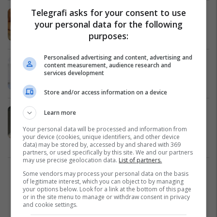
Telegrafi asks for your consent to use
Masazhin e këtillë më së shumti e
your personal data for the following
dëshirojnë femrat (video)
purposes:
Shëndeti
15/08/2016
Personalised advertising and content, advertising and
Shëroni dhimbjet e kokës dhe
content measurement, audience research and
migrenën vetëm me masazh (video)
services development
Shëndeti
11/04/2016
Store and/or access information on a device
NUK ËSHTË AJO QË PO MENDONI:
Learn more
Këto poza seksi janë pjesë e
Your personal data will be processed and information from
tretmanit shëndetësor! (video)
your device (cookies, unique identifiers, and other device
Shëndeti
11/04/2016
data) may be stored by, accessed by and shared with 369
partners, or used specifically by this site. We and our partners
may use precise geolocation data.
List of partners.
Some vendors may process your personal data on the basis
1
of legitimate interest, which you can object to by managing
your options below. Look for a link at the bottom of this page
or in the site menu to manage or withdraw consent in privacy
and cookie settings.