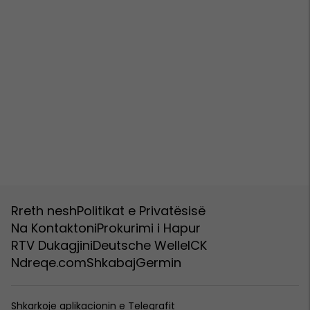
Rreth nesh
Politikat e Privatësisë
Na Kontaktoni
Prokurimi i Hapur
RTV Dukagjini
Deutsche Welle
ICK
Ndreqe.com
Shkabaj
Germin
Shkarkoje aplikacionin e Telegrafit