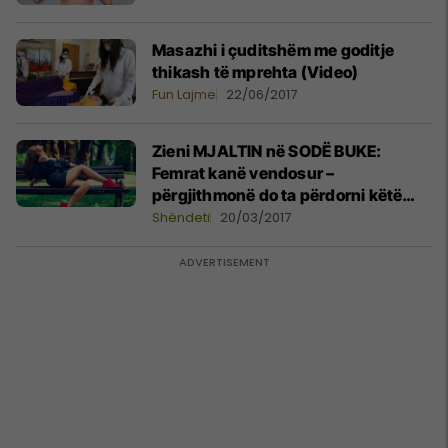
Masazhi i çuditshëm me goditje
thikash të mprehta (Video)
Fun Lajme
22/06/2017
Zieni MJALTIN në SODË BUKE:
Femrat kanë vendosur –
përgjithmonë do ta përdorni këtë
recetë!
Shëndeti
20/03/2017