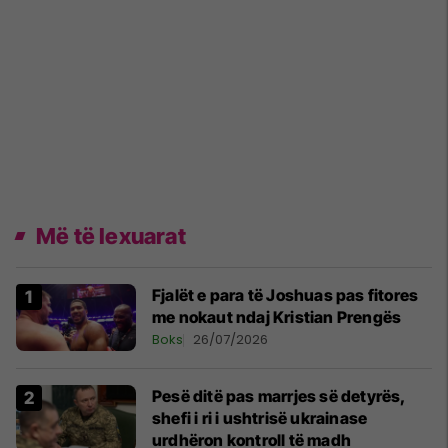
Më të lexuarat
Fjalët e para të Joshuas pas fitores
me nokaut ndaj Kristian Prengës
Boks
26/07/2026
Pesë ditë pas marrjes së detyrës,
shefi i ri i ushtrisë ukrainase
urdhëron kontroll të madh