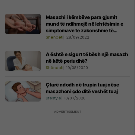
Masazhi i këmbëve para gjumit
mund të ndihmojë në lehtësimin e
simptomave të zakonshme të
menopauzës, zbulon studimi
Shëndeti
28/09/2022
A është e sigurt të bësh një masazh
në këtë periudhë?
Shëndeti
19/08/2020
Çfarë ndodh në trupin tuaj nëse
masazhoni çdo ditë veshët tuaj
Lifestyle
10/07/2020