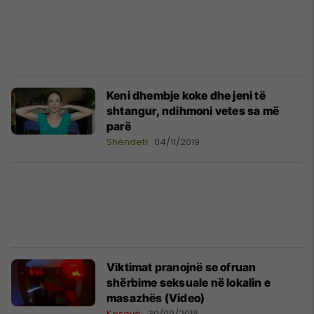
Keni dhembje koke dhe jeni të
shtangur, ndihmoni vetes sa më
parë
Shëndeti
04/11/2019
Viktimat pranojnë se ofruan
shërbime seksuale në lokalin e
masazhës (Video)
Kosovë
30/09/2018