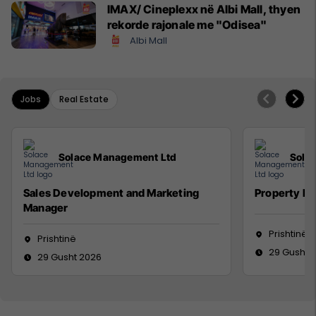
IMAX/ Cineplexx në Albi Mall, thyen
rekorde rajonale me "Odisea"
Albi Mall
Jobs
Real Estate
Solace Management Ltd
Sola
Sales Development and Marketing
Property M
Manager
Prishtinë
Prishtinë
29 Gusht 
29 Gusht 2026