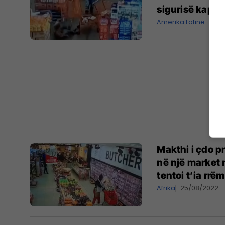
sigurisë kapi
Amerika Latine
23/
Makthi i çdo pr
në një market 
tentoi t’ia rrë
Afrika
25/08/2022