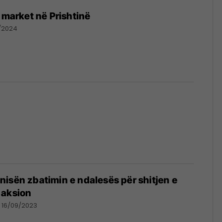
ë market në Prishtinë
1/2024
isën zbatimin e ndalesës për shitjen e
 aksion
16/09/2023