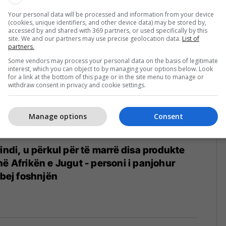
n momentin rrëqethës
Your personal data will be processed and information from your device
02/2023
(cookies, unique identifiers, and other device data) may be stored by,
accessed by and shared with 369 partners, or used specifically by this
site. We and our partners may use precise geolocation data.
List of
partners.
Some vendors may process your personal data on the basis of legitimate
interest, which you can object to by managing your options below. Look
for a link at the bottom of this page or in the site menu to manage or
withdraw consent in privacy and cookie settings.
Manage options
Consent
indi, u përkul për të marrë disa produkte
në Afrikën e Jugut - personi i panjohur
mbej foshnjën