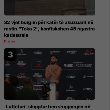
32 vjet burgim për katër të akuzuarit në
rastin “Toka 2”, konfiskohen 45 ngastra
kadastrale
Drejtësi
‘Luftëtari’ shqiptar bën shqiponjën në