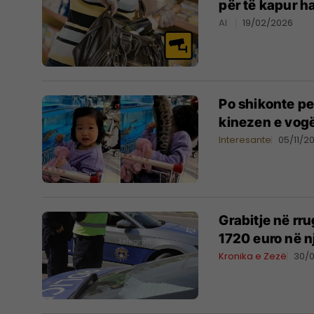
për të kapur h
AI
19/02/2026
Po shikonte pe
kinezen e vogël
Interesante
05/11/2
Grabitje në rr
1720 euro në n
Kronika e Zezë
30/