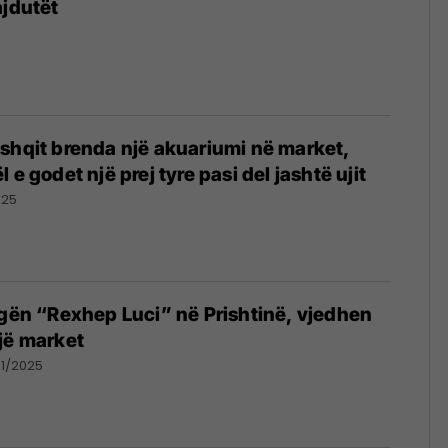
ajdutët
shqit brenda një akuariumi në market,
 e godet një prej tyre pasi del jashtë ujit
025
ugën “Rexhep Luci” në Prishtinë, vjedhen
jë market
01/2025