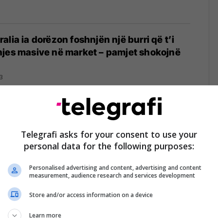
lia ia dorëzon foshnjën një burri që t’i
hjes masive në market – pamjet shokojnë
3
ërfitime milionëshe në RMV, Ademi: Janë
htrydhin punëtorët, por pak i paguajnë
Telegrafi asks for your consent to use your
personal data for the following purposes:
13/05/2023
Personalised advertising and content, advertising and content
measurement, audience research and services development
Store and/or access information on a device
sa prisnin para arkës, burri e godet me
rave një grua në Brazil – kamerat e
Learn more