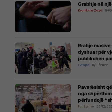
Grabitje në nj
Kronika e Zezë
19/
Rrahje masive 
dyshuar për vj
publikohen pa
Evropa
11/01/2022
Pavarësisht që
nga shpërthimi 
përfundojë “s
Fun Lajme
26/12/202