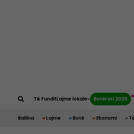
Të Fundit
Lajme lokale
Botërori 2026
Ballina
Lajme
Botë
Ekonomi
T