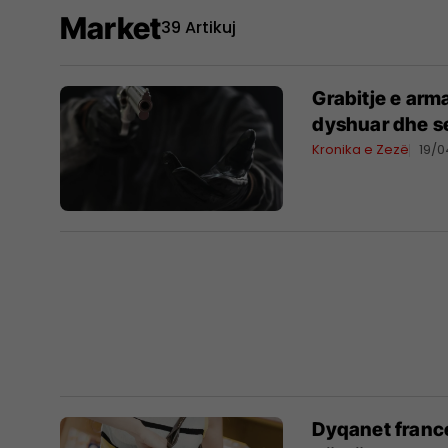
Market
39 Artikuj
Grabitje e arma
dyshuar dhe s
Kronika e Zezë
19/
Dyqanet france