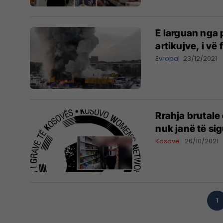
E larguan nga 
artikujve, i vë
Evropa
23/12/2021
Rrahja brutale
nuk janë të si
Kosovë
26/10/2021
1