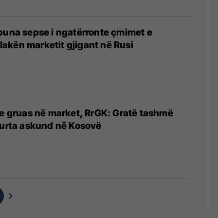
puna sepse i ngatërronte çmimet e
 flakën marketit gjigant në Rusi
 e gruas në market, RrGK: Gratë tashmë
gurta askund në Kosovë