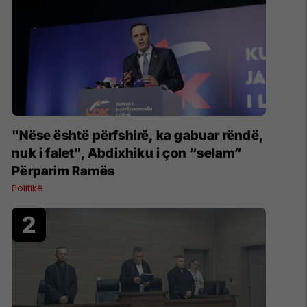
"Nëse është përfshirë, ka gabuar rëndë,
nuk i falet", Abdixhiku i çon “selam”
Përparim Ramës
Politikë