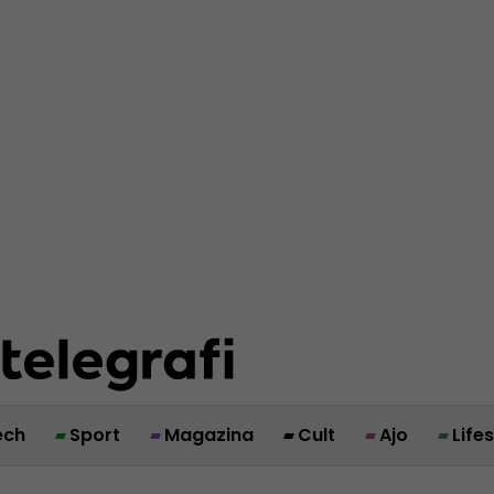
ech
Sport
Magazina
Cult
Ajo
Life