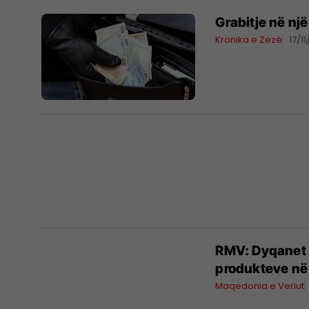
Grabitje në nj
Kronika e Zezë
17/1
RMV: Dyqanet n
produkteve në
Maqedonia e Veriut