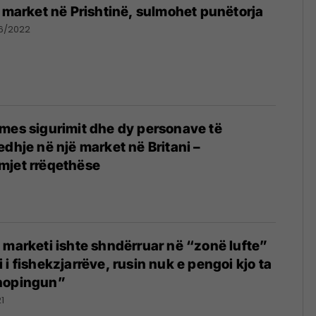
ë market në Prishtinë, sulmohet punëtorja
06/2022
mes sigurimit dhe dy personave të
edhje në një market në Britani –
mjet rrëqethëse
 marketi ishte shndërruar në “zonë lufte”
i fishekzjarrëve, rusin nuk e pengoi kjo ta
hopingun”
1