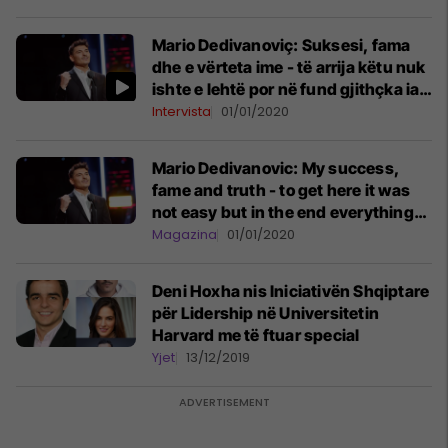
Mario Dedivanoviç: Suksesi, fama
dhe e vërteta ime - të arrija këtu nuk
ishte e lehtë por në fund gjithçka ia
vlejti, krenohem që jam shqiptar
Intervista
01/01/2020
Mario Dedivanovic: My success,
fame and truth - to get here it was
not easy but in the end everything
was worth it, I am proud to be
Magazina
01/01/2020
Albanian
Deni Hoxha nis Iniciativën Shqiptare
për Lidership në Universitetin
Harvard me të ftuar special
Yjet
13/12/2019