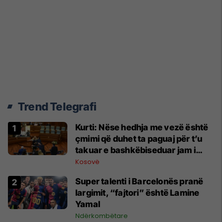
Trend Telegrafi
Kurti: Nëse hedhja me vezë është
çmimi që duhet ta paguaj për t’u
takuar e bashkëbiseduar jam i
lumtur ta bëj këtë
Kosovë
Super talenti i Barcelonës pranë
largimit, “fajtori” është Lamine
Yamal
Ndërkombëtare