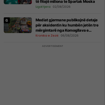
të fitojë miliona te Spartak Moska
Ligat tjera
02/08/2026
Mediat gjermane publikojnë detaje
për aksidentin ku humbën jetën tre
mërgimtarë nga Komogllava e
Ferizajt
Kronika e Zezë
06/08/2026