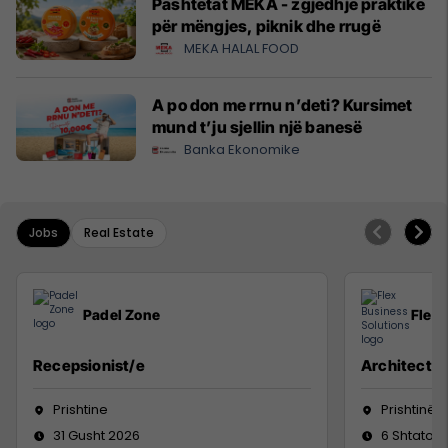
Pashtetat MEKA - zgjedhje praktike
për mëngjes, piknik dhe rrugë
MEKA HALAL FOOD
A po don me rrnu n’deti? Kursimet
mund t’ju sjellin një banesë
Banka Ekonomike
Jobs
Real Estate
Padel Zone
Flex 
Recepsionist/e
Architect
Prishtine
Prishtinë
31 Gusht 2026
6 Shtator 