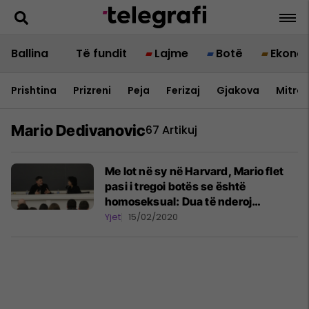
Ballina
Të fundit
Lajme
Botë
Ekono
Prishtina
Prizreni
Peja
Ferizaj
Gjakova
Mitrov
Mario Dedivanovic
67 Artikuj
Me lot në sy në Harvard, Mario flet
pasi i tregoi botës se është
homoseksual: Dua të nderoj
shqiptarët dhe kurrë nuk kam
Yjet
15/02/2020
dashur t'i turpëroj ata