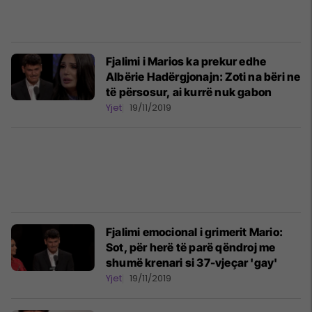
Fjalimi i Marios ka prekur edhe
Albërie Hadërgjonajn: Zoti na bëri ne
të përsosur, ai kurrë nuk gabon
Yjet
19/11/2019
Fjalimi emocional i grimerit Mario:
Sot, për herë të parë qëndroj me
shumë krenari si 37-vjeçar 'gay'
Yjet
19/11/2019