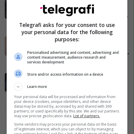
Grimeri i famshëm shqiptar Mario
Dedivanovic, blen zyrat të tipit që
dikur pastronin prindërit e tij në New
York
Yjet
02/10/2019
Telegrafi asks for your consent to use
your personal data for the following
purposes:
Kim Kardashian me urim të
përzemërt për grimerin shqiptar: Të
njoh për më shumë se një dekadë, je
Personalised advertising and content, advertising and
content measurement, audience research and
njeriu më besnik që njoh
Yjet
01/10/2019
services development
Store and/or access information on a device
Grimeri i famshëm shqiptar, Mario
rrëfen historinë frymëzuese për
Learn more
nxënësit duke u kërkuar atyre të
mos tallin të tjerët
Yjet
04/09/2019
Your personal data will be processed and information from
your device (cookies, unique identifiers, and other device
data) may be stored by, accessed by and shared with 369
partners, or used specifically by this site. We and our partners
2
may use precise geolocation data.
List of partners.
Some vendors may process your personal data on the basis
of legitimate interest, which you can object to by managing
your options below. Look for a link at the bottom of this page