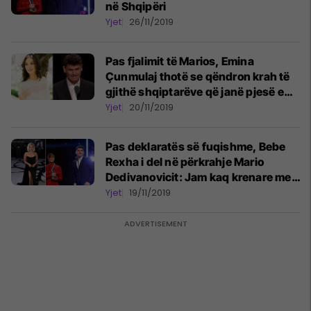
në Shqipëri
Yjet
26/11/2019
Pas fjalimit të Marios, Emina
Çunmulaj thotë se qëndron krah të
gjithë shqiptarëve që janë pjesë e
komunitetit LGBT
Yjet
20/11/2019
Pas deklaratës së fuqishme, Bebe
Rexha i del në përkrahje Mario
Dedivanovicit: Jam kaq krenare me
ty, të dua
Yjet
19/11/2019