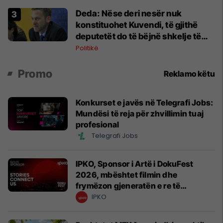
Deda: Nëse deri nesër nuk
konstituohet Kuvendi, të gjithë
deputetët do të bëjnë shkelje të
rëndë kushtetuese
Politikë
Promo
Reklamo këtu
Konkurset e javës në Telegrafi Jobs:
Mundësi të reja për zhvillimin tuaj
profesional
Telegrafi Jobs
IPKO, Sponsor i Artë i DokuFest
2026, mbështet filmin dhe
frymëzon gjeneratën e re të
krijuesve
IPKO