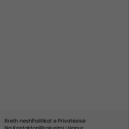
Rreth nesh
Politikat e Privatësisë
Na Kontaktoni
Prokurimi i Hapur