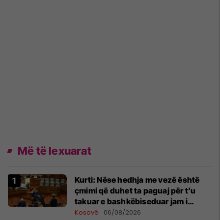
Më të lexuarat
Kurti: Nëse hedhja me vezë është
çmimi që duhet ta paguaj për t’u
takuar e bashkëbiseduar jam i
lumtur ta bëj këtë
Kosovë
06/08/2026