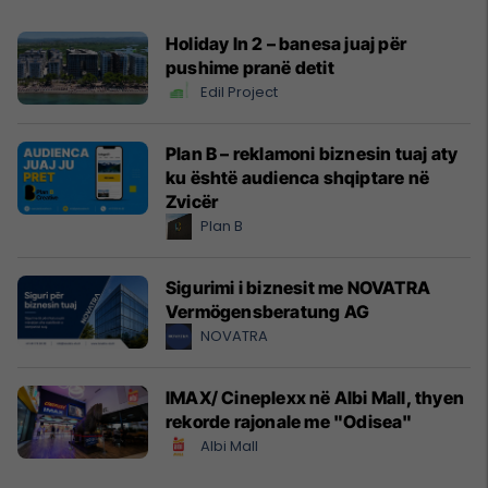
Holiday In 2 – banesa juaj për
pushime pranë detit
Edil Project
Plan B – reklamoni biznesin tuaj aty
ku është audienca shqiptare në
Zvicër
Plan B
Sigurimi i biznesit me NOVATRA
Vermögensberatung AG
NOVATRA
IMAX/ Cineplexx në Albi Mall, thyen
rekorde rajonale me "Odisea"
Albi Mall