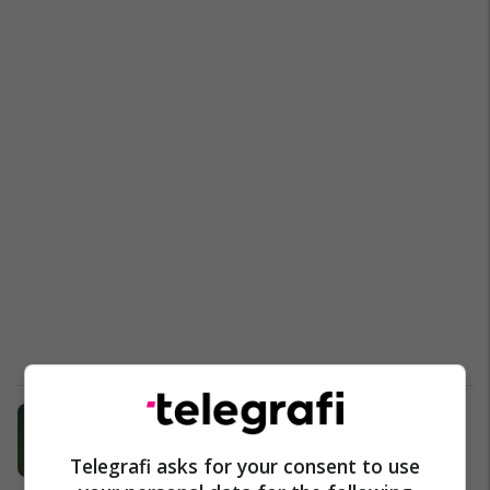
Varreza misterioze e makinave në
liqenin italian
Telegrafi asks for your consent to use
Auto Lajme
22/12/2024