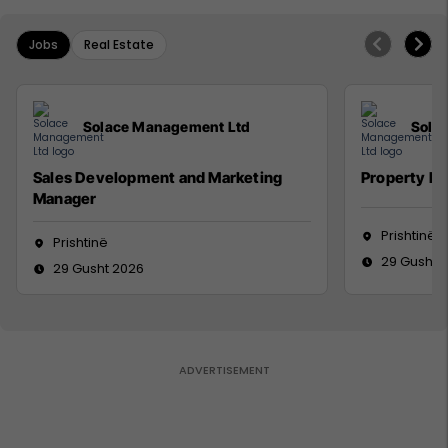
Jobs
Real Estate
Solace Management Ltd
Sola
Sales Development and Marketing
Property M
Manager
Prishtinë
Prishtinë
29 Gusht 
29 Gusht 2026