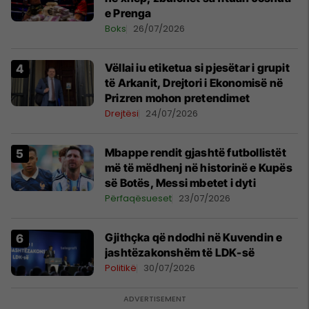
e Prenga
Boks
26/07/2026
Vëllai iu etiketua si pjesëtar i grupit
të Arkanit, Drejtori i Ekonomisë në
Prizren mohon pretendimet
Drejtësi
24/07/2026
Mbappe rendit gjashtë futbollistët
më të mëdhenj në historinë e Kupës
së Botës, Messi mbetet i dyti
Përfaqësueset
23/07/2026
Gjithçka që ndodhi në Kuvendin e
jashtëzakonshëm të LDK-së
Politikë
30/07/2026