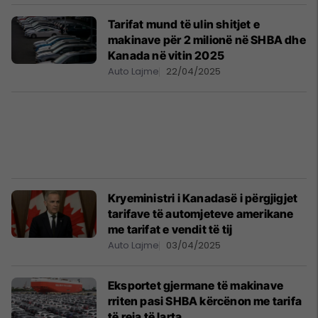
Tarifat mund të ulin shitjet e
makinave për 2 milionë në SHBA dhe
Kanada në vitin 2025
Auto Lajme
22/04/2025
Kryeministri i Kanadasë i përgjigjet
tarifave të automjeteve amerikane
me tarifat e vendit të tij
Auto Lajme
03/04/2025
Eksportet gjermane të makinave
rriten pasi SHBA kërcënon me tarifa
të reja të larta