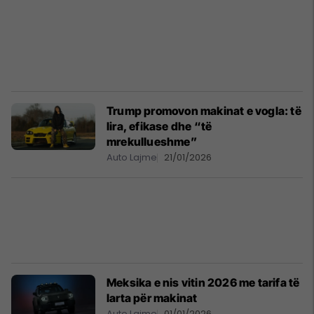
Trump promovon makinat e vogla: të
lira, efikase dhe “të
mrekullueshme”
Auto Lajme
21/01/2026
Meksika e nis vitin 2026 me tarifa të
larta për makinat
Auto Lajme
01/01/2026