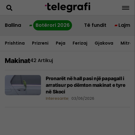
Ballina
Botërori 2026
Të fundit
Lajme
Prishtina
Prizreni
Peja
Ferizaj
Gjakova
Mitrov
Makinat
42 Artikuj
Pronarët në hall pasi një papagall i
arratisur po dëmton makinat e tyre
në Skoci
Interesante
03/06/2026