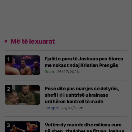
Më të lexuarat
Fjalët e para të Joshuas pas fitores
me nokaut ndaj Kristian Prengës
Boks
26/07/2026
Pesë ditë pas marrjes së detyrës,
shefi i ri i ushtrisë ukrainase
urdhëron kontroll të madh
Evropa
26/07/2026
Vetëm dy raunde dhe miliona euro
në xhep, zbulohet sa fituan Joshua