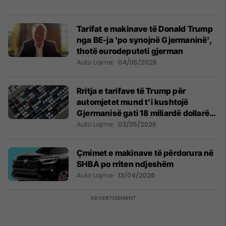
Tarifat e makinave të Donald Trump
nga BE-ja 'po synojnë Gjermaninë',
thotë eurodeputeti gjerman
Auto Lajme
04/05/2026
Rritja e tarifave të Trump për
automjetet mund t'i kushtojë
Gjermanisë gati 18 miliardë dollarë
në prodhim, thotë një institut
Auto Lajme
03/05/2026
ekonomik
Çmimet e makinave të përdorura në
SHBA po rriten ndjeshëm
Auto Lajme
13/04/2026