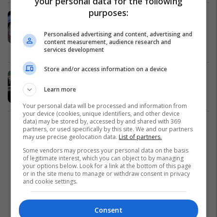
your personal data for the following
purposes:
Këto janë shtatë veturat më të
shtrenjta në botë! Tri sosh vijnë nga
Personalised advertising and content, advertising and
i njëjti prodhues dhe më luksozja
content measurement, audience research and
vlen 32 milionë dollarë!
Në Trend
01/07/2024
services development
Store and/or access information on a device
Mosha mesatare e makinave në
SHBA arrin rekord të ri
Learn more
Auto Lajme
27/05/2024
Your personal data will be processed and information from
your device (cookies, unique identifiers, and other device
data) may be stored by, accessed by and shared with 369
1
partners, or used specifically by this site. We and our partners
may use precise geolocation data.
List of partners.
Some vendors may process your personal data on the basis
of legitimate interest, which you can object to by managing
your options below. Look for a link at the bottom of this page
or in the site menu to manage or withdraw consent in privacy
and cookie settings.
Consent