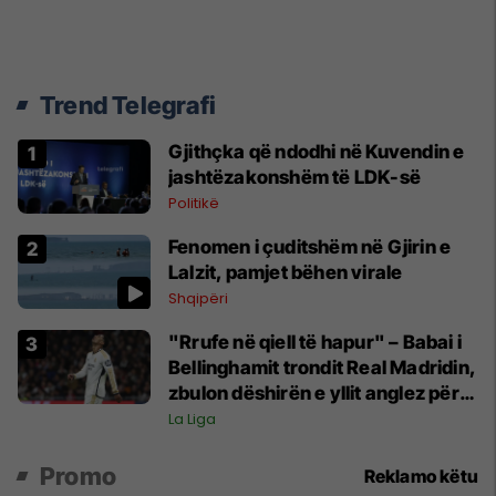
Trend Telegrafi
Gjithçka që ndodhi në Kuvendin e
jashtëzakonshëm të LDK-së
Politikë
Fenomen i çuditshëm në Gjirin e
Lalzit, pamjet bëhen virale
Shqipëri
"Rrufe në qiell të hapur" – Babai i
Bellinghamit trondit Real Madridin,
zbulon dëshirën e yllit anglez për
largim
La Liga
Promo
Reklamo këtu