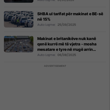
SHBA ul tarifat për makinat e BE-së
në 15%
Auto Lajme
25/09/2025
Makinat e britanikëve nuk kanë
qenë kurrë më të vjetra - mosha
mesatare e tyre në rrugë arrin
rekordin e saj
Auto Lajme
06/08/2025