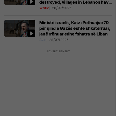
destroyed, villages in Lebanon have
also been razed
World
28/07/2026
Ministri izraelit, Katz: Pothuajse 70
për qind e Gazës është shkatërruar,
janë rrënuar edhe fshatra në Liban
Azia
28/07/2026