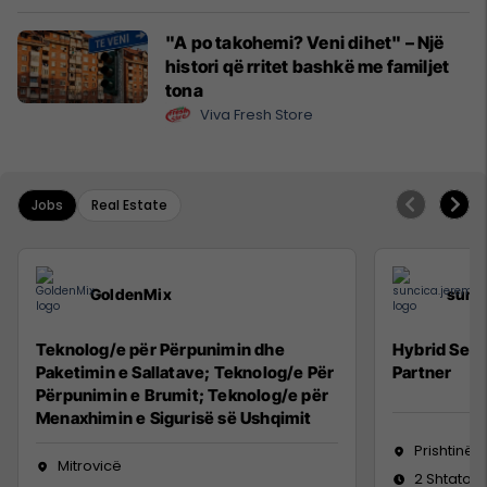
"A po takohemi? Veni dihet" – Një
histori që rritet bashkë me familjet
tona
Viva Fresh Store
Jobs
Real Estate
GoldenMix
sunc
Teknolog/e për Përpunimin dhe
Hybrid Seni
Paketimin e Sallatave; Teknolog/e Për
Partner
Përpunimin e Brumit; Teknolog/e për
Menaxhimin e Sigurisë së Ushqimit
Prishtinë
Mitrovicë
2 Shtator 