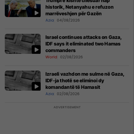
Trumpi e kishte cilësuar hap
historik, Netanyahu e refuzon
marrëveshjen për Gazën
Azia
04/08/2026
Israel continues attacks on Gaza,
IDF says it eliminated two Hamas
commanders
World
02/08/2026
Izraeli vazhdon me sulme në Gaza,
IDF-ja thotë se eliminoi dy
komandantë të Hamasit
Azia
02/08/2026