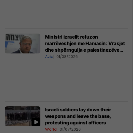
Ministri izraelit refuzon
marrëveshjen me Hamasin: Vrasjet
dhe shpërngulja e palestinezëve
duhet të vazhdojnë
Azia
01/08/2026
Israeli soldiers lay down their
weapons and leave the base,
protesting against officers
World
31/07/2026