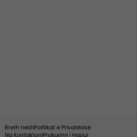
Rreth nesh
Politikat e Privatësisë
Na Kontaktoni
Prokurimi i Hapur