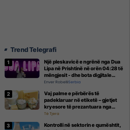
Trend Telegrafi
Një pleskavicë e ngrënë nga Dua
Lipa në Prishtinë në orën 04:28 të
mëngjesit - dhe bota digjitale
serbe shpall gjendjen e luftës
Enver Robelli
Serbia
Vaj palme e përbërës të
padeklaruar në etiketë – gjetjet
kryesore të prezantuara nga
AUV-i pas kontrollit në sektorin e
Të Tjera
qumështit
Kontrolli në sektorin e qumështit,