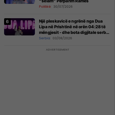
“selam” Përparim Ramës
Politikë
30/07/2026
Një pleskavicë e ngrënë nga Dua
Lipa në Prishtinë në orën 04:28 të
mëngjesit - dhe bota digjitale serbe
shpall gjendjen e luftës
Serbia
03/08/2026