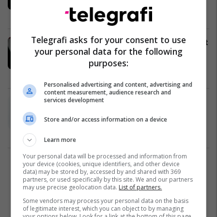
war with Israel
World
22/07/2026
Telegrafi asks for your consent to use
Kreu i ri i Hamasit paraqet prioritetet
your personal data for the following
në Gaza - kërkon përfundimin e
purposes:
luftës me Izraelin
Azia
22/07/2026
Personalised advertising and content, advertising and
content measurement, audience research and
services development
Erdogan: The Srebrenica tragedy is
being repeated today in Gaza, the
Store and/or access information on a device
international community has
learned nothing!
World
11/07/2026
Learn more
Your personal data will be processed and information from
your device (cookies, unique identifiers, and other device
1
data) may be stored by, accessed by and shared with 369
partners, or used specifically by this site. We and our partners
may use precise geolocation data.
List of partners.
Some vendors may process your personal data on the basis
of legitimate interest, which you can object to by managing
your options below. Look for a link at the bottom of this page