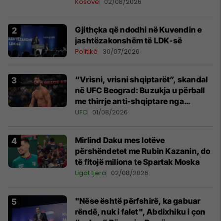
Kosovë
02/08/2026
Gjithçka që ndodhi në Kuvendin e
jashtëzakonshëm të LDK-së
Politikë
30/07/2026
“Vrisni, vrisni shqiptarët”, skandal
në UFC Beograd: Buzukja u përball
me thirrje anti-shqiptare nga
tribunat
UFC
01/08/2026
Mirlind Daku mes lotëve
përshëndetet me Rubin Kazanin, do
të fitojë miliona te Spartak Moska
Ligat tjera
02/08/2026
"Nëse është përfshirë, ka gabuar
rëndë, nuk i falet", Abdixhiku i çon