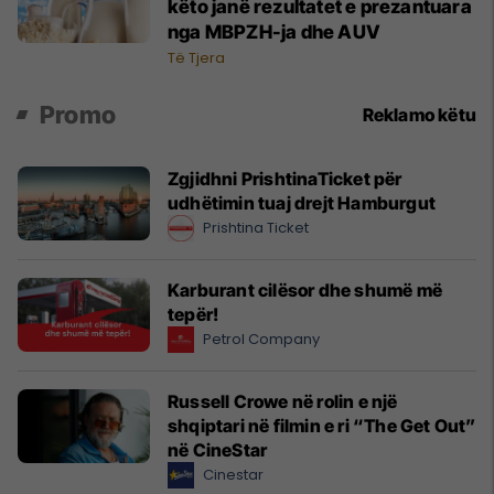
këto janë rezultatet e prezantuara
nga MBPZH-ja dhe AUV
Të Tjera
Promo
Reklamo këtu
Zgjidhni PrishtinaTicket për
udhëtimin tuaj drejt Hamburgut
Prishtina Ticket
Karburant cilësor dhe shumë më
tepër!
Petrol Company
Russell Crowe në rolin e një
shqiptari në filmin e ri “The Get Out”
në CineStar
Cinestar