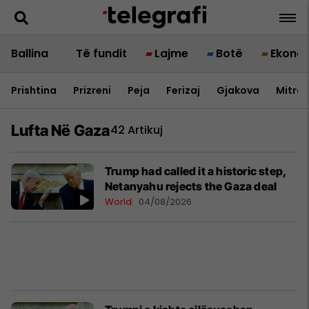
Ballina
Të fundit
Lajme
Botë
Ekono
Prishtina
Prizreni
Peja
Ferizaj
Gjakova
Mitrov
Lufta Në Gaza
42 Artikuj
Trump had called it a historic step,
Netanyahu rejects the Gaza deal
World
04/08/2026