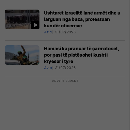
Ushtarët izraelitë lanë armët dhe u
larguan nga baza, protestuan
kundër oficerëve
Azia
31/07/2026
Hamasi ka pranuar të çarmatoset,
por pasi të plotësohet kushti
kryesor i tyre
Azia
31/07/2026