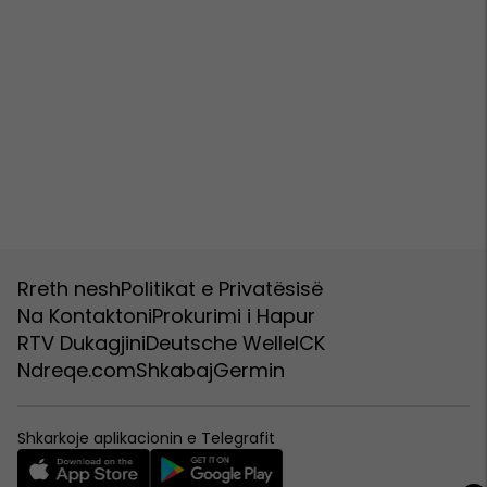
Rreth nesh
Politikat e Privatësisë
Na Kontaktoni
Prokurimi i Hapur
RTV Dukagjini
Deutsche Welle
ICK
Ndreqe.com
Shkabaj
Germin
Shkarkoje aplikacionin e Telegrafit