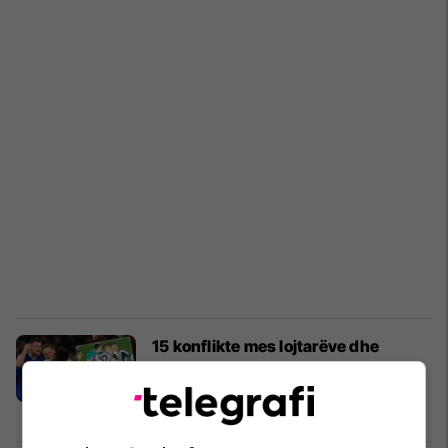
15 konflikte mes lojtarëve dhe
klubeve të tyre që ndodhën në vitin
2025
Ndërkombëtare
01/01/2026