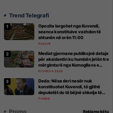
Trend Telegrafi
Opozita largohet nga Kuvendi,
seanca konstituive vazhdon të
shtunën në orën 11:00
Kosovë
Mediat gjermane publikojnë detaje
për aksidentin ku humbën jetën tre
mërgimtarë nga Komogllava e
Ferizajt
Kronika e Zezë
Deda: Nëse deri nesër nuk
konstituohet Kuvendi, të gjithë
deputetët do të bëjnë shkelje të
rëndë kushtetuese
Politikë
Promo
Reklamo këtu