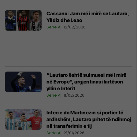
Cassano: Jam më i mirë se Lautaro,
Yildiz dhe Leao
Serie A
12/02/2026
“Lautaro është sulmuesi më i mirë
në Evropë”, argjentinasi lartëson
yllin e Interit
Serie A
11/02/2026
Interi e do Martinezin si portier të
ardhshëm, Lautaro pritet të ndihmoj
në transferimin e tij
Serie A
21/01/2026