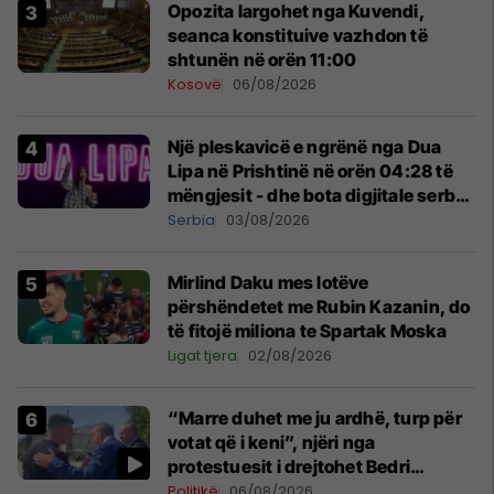
Opozita largohet nga Kuvendi,
seanca konstituive vazhdon të
shtunën në orën 11:00
Kosovë
06/08/2026
Një pleskavicë e ngrënë nga Dua
Lipa në Prishtinë në orën 04:28 të
mëngjesit - dhe bota digjitale serbe
shpall gjendjen e luftës
Serbia
03/08/2026
Mirlind Daku mes lotëve
përshëndetet me Rubin Kazanin, do
të fitojë miliona te Spartak Moska
Ligat tjera
02/08/2026
“Marre duhet me ju ardhë, turp për
votat që i keni”, njëri nga
protestuesit i drejtohet Bedri
Hamzës
Politikë
06/08/2026