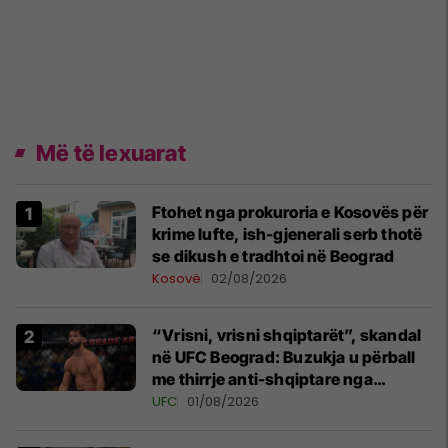
Më të lexuarat
Ftohet nga prokuroria e Kosovës për
krime lufte, ish-gjenerali serb thotë
se dikush e tradhtoi në Beograd
Kosovë
02/08/2026
“Vrisni, vrisni shqiptarët”, skandal
në UFC Beograd: Buzukja u përball
me thirrje anti-shqiptare nga
tribunat
UFC
01/08/2026