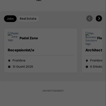
Jobs
Real Estate
Padel Zone
Flex 
Recepsionist/e
Architect
Prishtine
Prishtinë
31 Gusht 2026
6 Shtator 