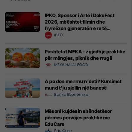
IPKO, Sponsor i Artë i DokuFest
2026, mbështet filmin dhe
frymëzon gjeneratën e re të
krijuesve
IPKO
Pashtetat MEKA - zgjedhje praktike
për mëngjes, piknik dhe rrugë
MEKA HALAL FOOD
A po don me rrnu n’deti? Kursimet
mund t’ju sjellin një banesë
Banka Ekonomike
Mësoni kujdesin shëndetësor
përmes përvojës praktike me
EduCare
Edu Care