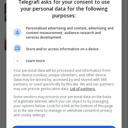
Telegrafi asks for your consent to use
Ylli i Interit në nivelin e Mbappe,
your personal data for the following
Haaland dhe Kane
purposes:
Serie A
15/12/2025
Personalised advertising and content, advertising and
content measurement, audience research and
A po i vjen fundi epokës
services development
Lewandowski?
La Liga
12/12/2025
Store and/or access information on a device
Learn more
2
Your personal data will be processed and information from
your device (cookies, unique identifiers, and other device
data) may be stored by, accessed by and shared with 369
partners, or used specifically by this site. We and our partners
may use precise geolocation data.
List of partners.
Some vendors may process your personal data on the basis
of legitimate interest, which you can object to by managing
your options below. Look for a link at the bottom of this page
or in the site menu to manage or withdraw consent in privacy
and cookie settings.