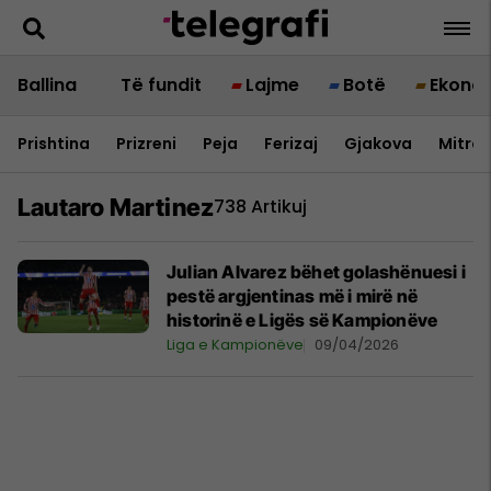
Ballina
Të fundit
Lajme
Botë
Ekono
Prishtina
Prizreni
Peja
Ferizaj
Gjakova
Mitrov
Lautaro Martinez
738 Artikuj
Julian Alvarez bëhet golashënuesi i
pestë argjentinas më i mirë në
historinë e Ligës së Kampionëve
Liga e Kampionëve
09/04/2026