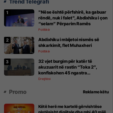
Trend Telegrafi
"Nëse është përfshirë, ka gabuar
rëndë, nuk i falet", Abdixhiku i çon
“selam” Përparim Ramës
Politikë
Abdixhiku i mbijetoi nismës së
shkarkimit, flet Muhaxheri
Politikë
32 vjet burgim për katër të
akuzuarit në rastin “Toka 2”,
konfiskohen 45 ngastra
kadastrale
Drejtësi
Promo
Reklamo këtu
Këtë herë me kartelë gërvishtëse
plotësisht digjitale dhe mbi 40 mijë