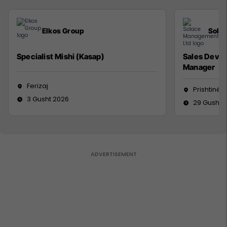
Elkos Group
Sola
Specialist Mishi (Kasap)
Sales Deve
Manager
Ferizaj
Prishtinë
3 Gusht 2026
29 Gusht 