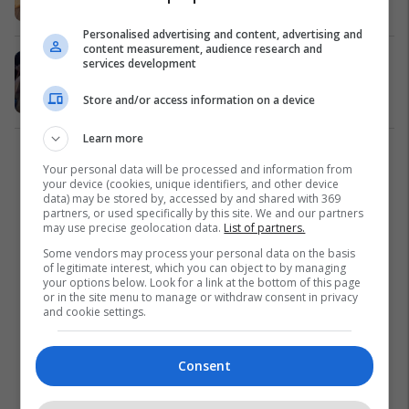
Oreksndjellëse
05/11/2016
Personalised advertising and content, advertising and
content measurement, audience research and
Adoleshenti me Sindromën Down
services development
rriti kungullin gjigant (Video)
Store and/or access information on a device
Interesante
18/10/2016
Learn more
1
Your personal data will be processed and information from
your device (cookies, unique identifiers, and other device
data) may be stored by, accessed by and shared with 369
partners, or used specifically by this site. We and our partners
may use precise geolocation data.
List of partners.
Some vendors may process your personal data on the basis
of legitimate interest, which you can object to by managing
your options below. Look for a link at the bottom of this page
or in the site menu to manage or withdraw consent in privacy
and cookie settings.
Consent