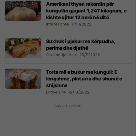
Amerikani thyen rekordin për
kungullin gjigant 1,247 kilogram, e
kishte ujitur 12 herë në ditë
Interesante
11/10/2023
Suxhuk i pjekur me kërpudha,
perime dhe djathë
Oreksndjellëse
25/11/2022
Torta më e bukur me kungull: E
lëngshme, plot arra dhe shumë e
shijshme
Ëmbëlsirë
12/10/2022