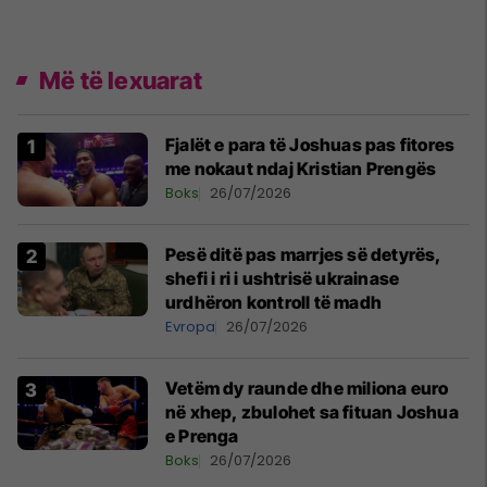
Më të lexuarat
Fjalët e para të Joshuas pas fitores
me nokaut ndaj Kristian Prengës
Boks
26/07/2026
Pesë ditë pas marrjes së detyrës,
shefi i ri i ushtrisë ukrainase
urdhëron kontroll të madh
Evropa
26/07/2026
Vetëm dy raunde dhe miliona euro
në xhep, zbulohet sa fituan Joshua
e Prenga
Boks
26/07/2026