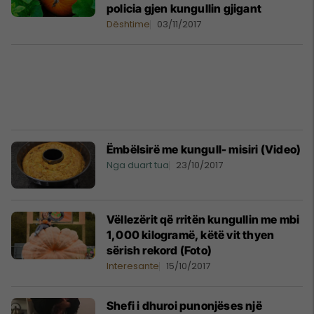
policia gjen kungullin gjigant
Dështime
03/11/2017
Ëmbëlsirë me kungull- misiri (Video)
Nga duart tua
23/10/2017
Vëllezërit që rritën kungullin me mbi
1,000 kilogramë, këtë vit thyen
sërish rekord (Foto)
Interesante
15/10/2017
Shefi i dhuroi punonjëses një