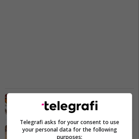
Kungull i pjekur me lëng shege dhe
arra
Antipasta
22/11/2016
Telegrafi asks for your consent to use
E ushqyeshme dhe e shijshme:
your personal data for the following
Çorbë nga kungulli
purposes: