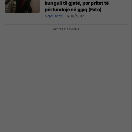
kungull të gjatë, por pritet të
përfundojë në gjyq (Foto)
Nga Bota
11/08/2017