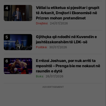
Vëllai iu etiketua si pjesëtar i grupit
të Arkanit, Drejtori i Ekonomisë në
Prizren mohon pretendimet
Drejtësi
24/07/2026
Gjithçka që ndodhi në Kuvendin e
jashtëzakonshëm të LDK-së
Politikë
30/07/2026
E rrëzoi Joshuan, por nuk arriti ta
mposhtë – Prenga bie me nokaut në
raundin e dytë
Boks
26/07/2026