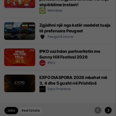
shpërblime instant!
Meridian
Zgjidhni një nga katër modelet tuaja
të preferuara Peugeot
Peugot Kosova
IPKO vazhdon partneritetin me
Sunny Hill Festival 2026
IPKO
EXPO DIASPORA 2026 mbahet më
3, 4 dhe 5 gusht në Prishtinë
Expo Prishtina
Jobs
Real Estate