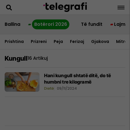
Ballina
Botërori 2026
Të fundit
Lajme
Prishtina
Prizreni
Peja
Ferizaj
Gjakova
Mitrov
Kungull
16 Artikuj
Hani kungull shtatë ditë, do të
humbni tre kilogramë
Dietë
09/11/2024