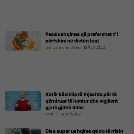
Pesë ushqimet që preferohet t’i
përfshini në dietën tuaj
Ushqimi dhe Dieta
13/07/2022
Katër këshilla të thjeshta për të
qëndruar të lumtur dhe vigjilent
gjatë gjithë ditës
Si të…
18/03/2022
Disa super ushqime që do të rrisin