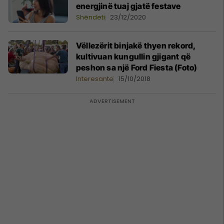
energjinë tuaj gjatë festave
Shëndeti
23/12/2020
Vëllezërit binjakë thyen rekord,
kultivuan kungullin gjigant që
peshon sa një Ford Fiesta (Foto)
Interesante
15/10/2018