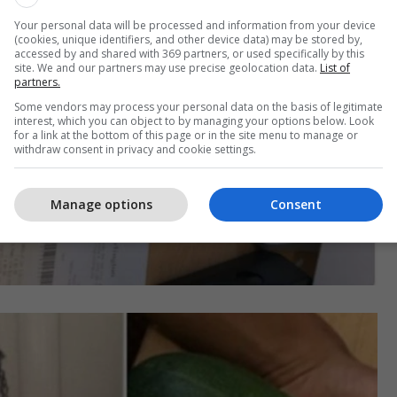
Your personal data will be processed and information from your device
(cookies, unique identifiers, and other device data) may be stored by,
accessed by and shared with 369 partners, or used specifically by this
site. We and our partners may use precise geolocation data.
List of
partners.
Some vendors may process your personal data on the basis of legitimate
interest, which you can object to by managing your options below. Look
for a link at the bottom of this page or in the site menu to manage or
withdraw consent in privacy and cookie settings.
Manage options
Consent