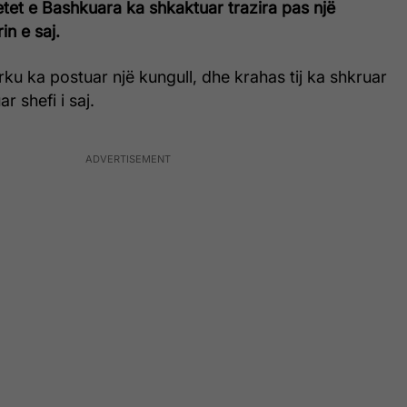
tet e Bashkuara ka shkaktuar trazira pas një
in e saj.
u ka postuar një kungull, dhe krahas tij ka shkruar
r shefi i saj.