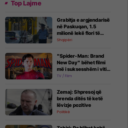
Top Lajme
Grabitja e argjendarisë
në Paskuqan, 1.5
milionë lekë flori të
vjedhura - një nga
Shqipëri
autorët dyshohet se
ishte paraqitur më parë
"Spider-Man: Brand
si klient
New Day" bëhet filmi
më i suksesshëm i vitit
2026 - kalon 1 miliard
TV / Film
euro fitime
Zemaj: Shpresoj që
brenda ditës të ketë
lëvizje pozitive
Politikë