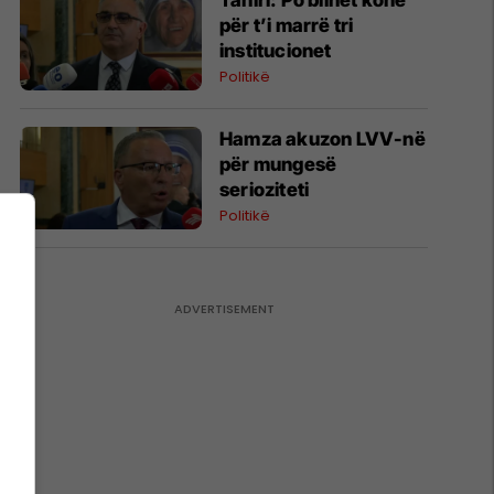
Tahiri: Po blihet kohë
për t’i marrë tri
institucionet
Politikë
Hamza akuzon LVV-në
për mungesë
serioziteti
Politikë