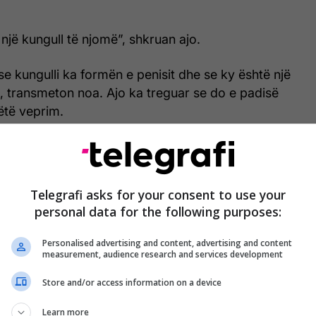
një kungull të njomë”, shkruan ajo.
e kungulli ka formën e penisit dhe se ky është një
 transmeton noa. Ajo ka treguar se do e padisë
këtë veprim.
arrë Zoe në këtë status kanë qenë të shumta, disa
cimit të saj e disa kundër.
Telegrafi asks for your consent to use your
reguar të gjitha detajet se si shefi i saj ia dhuroi
personal data for the following purposes:
Personalised advertising and content, advertising and content
measurement, audience research and services development
Store and/or access information on a device
Learn more