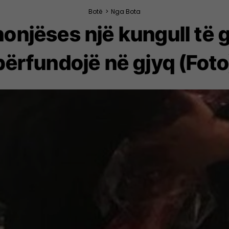
Botë
>
Nga Bota
nonjëses një kungull të gj
përfundojë në gjyq (Foto