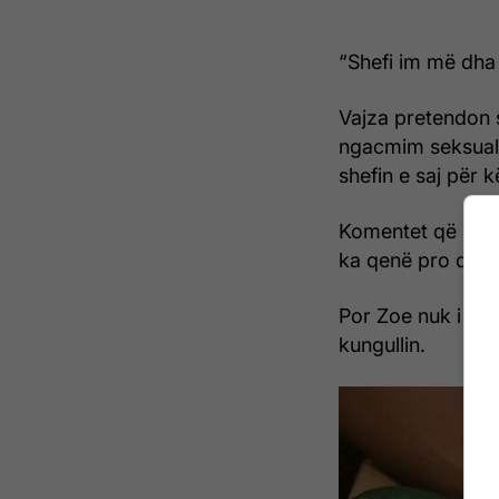
“Shefi im më dha 
Vajza pretendon s
ngacmim seksual,
shefin e saj për 
Komentet që ka m
ka qenë pro denon
Por Zoe nuk i ka t
kungullin.