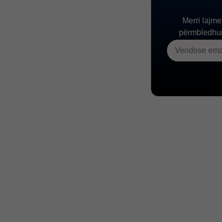
Kungull
N