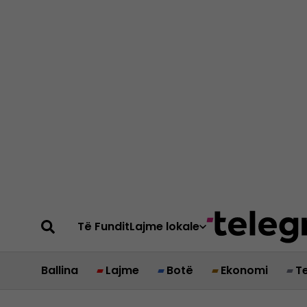
Të Fundit
Lajme lokale
Ballina
Lajme
Botë
Ekonomi
T