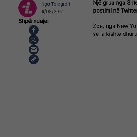
Një grua nga Shte
Nga
Telegrafi
postimi në Twitter
11/08/2017
Zoe, nga New York
se ia kishte dhurua