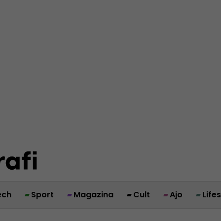
ech
Sport
Magazina
Cult
Ajo
Life