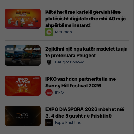
Këtë herë me kartelë gërvishtëse
plotësisht digjitale dhe mbi 40 mijë
shpërblime instant!
Meridian
Zgjidhni një nga katër modelet tuaja
të preferuara Peugeot
Peugot Kosova
IPKO vazhdon partneritetin me
Sunny Hill Festival 2026
IPKO
EXPO DIASPORA 2026 mbahet më
3, 4 dhe 5 gusht në Prishtinë
Expo Prishtina