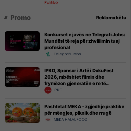
rëndë kushtetuese
Politikë
Promo
Reklamo këtu
Konkurset e javës në Telegrafi Jobs:
Mundësi të reja për zhvillimin tuaj
profesional
Telegrafi Jobs
IPKO, Sponsor i Artë i DokuFest
2026, mbështet filmin dhe
frymëzon gjeneratën e re të
krijuesve
IPKO
Pashtetat MEKA - zgjedhje praktike
për mëngjes, piknik dhe rrugë
MEKA HALAL FOOD