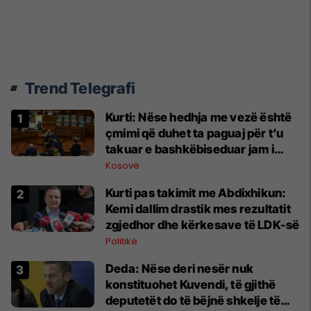
Trend Telegrafi
Kurti: Nëse hedhja me vezë është
çmimi që duhet ta paguaj për t’u
takuar e bashkëbiseduar jam i
lumtur ta bëj këtë
Kosovë
Kurti pas takimit me Abdixhikun:
Kemi dallim drastik mes rezultatit
zgjedhor dhe kërkesave të LDK-së
Politikë
Deda: Nëse deri nesër nuk
konstituohet Kuvendi, të gjithë
deputetët do të bëjnë shkelje të