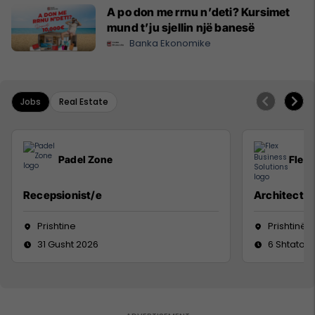
A po don me rrnu n’deti? Kursimet
mund t’ju sjellin një banesë
Banka Ekonomike
Jobs
Real Estate
Padel Zone
Flex 
Recepsionist/e
Architect
Prishtine
Prishtinë
31 Gusht 2026
6 Shtator 