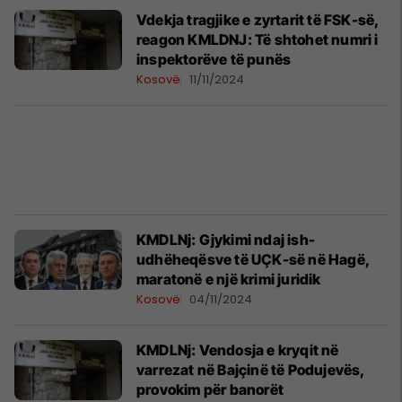
Vdekja tragjike e zyrtarit të FSK-së,
reagon KMLDNJ: Të shtohet numri i
inspektorëve të punës
Kosovë
11/11/2024
KMDLNj: Gjykimi ndaj ish-
udhëheqësve të UÇK-së në Hagë,
maratonë e një krimi juridik
Kosovë
04/11/2024
KMDLNj: Vendosja e kryqit në
varrezat në Bajçinë të Podujevës,
provokim për banorët