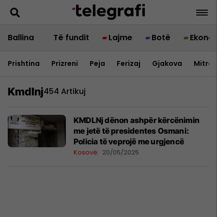
Ballina
Të fundit
Lajme
Botë
Ekono
Prishtina
Prizreni
Peja
Ferizaj
Gjakova
Mitrov
Kmdlnj
454 Artikuj
KMDLNj dënon ashpër kërcënimin
me jetë të presidentes Osmani:
Policia të veprojë me urgjencë
Kosovë
20/05/2025