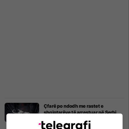
Çfarë po ndodh me rastet e
shqiptarëve të arrestuar në Serbi
nën dyshimet për krime lufte?
Kosovë
06/06/2024