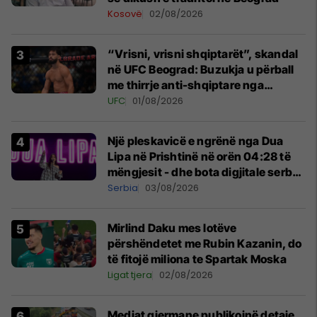
Kosovë
02/08/2026
“Vrisni, vrisni shqiptarët”, skandal
në UFC Beograd: Buzukja u përball
me thirrje anti-shqiptare nga
tribunat
UFC
01/08/2026
Një pleskavicë e ngrënë nga Dua
Lipa në Prishtinë në orën 04:28 të
mëngjesit - dhe bota digjitale serbe
shpall gjendjen e luftës
Serbia
03/08/2026
Mirlind Daku mes lotëve
përshëndetet me Rubin Kazanin, do
të fitojë miliona te Spartak Moska
Ligat tjera
02/08/2026
Mediat gjermane publikojnë detaje