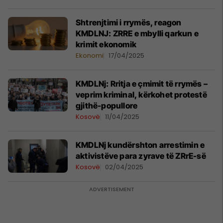
Shtrenjtimi i rrymës, reagon
KMDLNJ: ZRRE e mbylli qarkun e
krimit ekonomik
Ekonomi
17/04/2025
KMDLNj: Rritja e çmimit të rrymës –
veprim kriminal, kërkohet protestë
gjithë-popullore
Kosovë
11/04/2025
KMDLNj kundërshton arrestimin e
aktivistëve para zyrave të ZRrE-së
Kosovë
02/04/2025