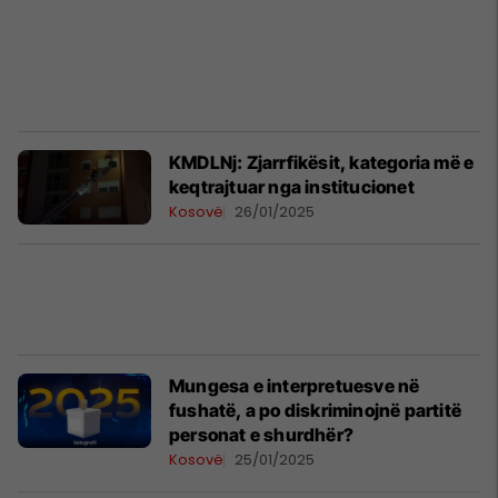
KMDLNj: Zjarrfikësit, kategoria më e
keqtrajtuar nga institucionet
Kosovë
26/01/2025
​Mungesa e interpretuesve në
fushatë, a po diskriminojnë partitë
personat e shurdhër?
Kosovë
25/01/2025