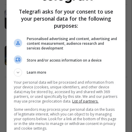
Telegrafi asks for your consent to use
Arrestimi i qytetarit të Kosovës nga
your personal data for the following
autoritetet serbe, KMDLNj fajëson
purposes:
MPJD-në
Kosovë
03/06/2024
Personalised advertising and content, advertising and
content measurement, audience research and
services development
KMDLNj pas Rezolutës së OKB-së
për gjenocidin e Serbisë në
Store and/or access information on a device
Srebrenicë: E arritur e madhe,
adreson saktë përgjegjësinë për
Kosovë
24/05/2024
Learn more
krimet
Your personal data will be processed and information from
your device (cookies, unique identifiers, and other device
2
data) may be stored by, accessed by and shared with 369
partners, or used specifically by this site. We and our partners
may use precise geolocation data.
List of partners.
Some vendors may process your personal data on the basis
of legitimate interest, which you can object to by managing
your options below. Look for a link at the bottom of this page
or in the site menu to manage or withdraw consent in privacy
and cookie settings.