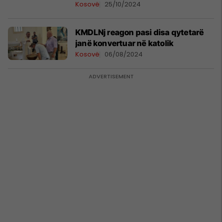
Kosovë
25/10/2024
KMDLNj reagon pasi disa qytetarë
janë konvertuar në katolik
Kosovë
06/08/2024