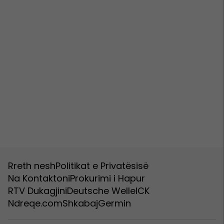
Rreth nesh
Politikat e Privatësisë
Na Kontaktoni
Prokurimi i Hapur
RTV Dukagjini
Deutsche Welle
ICK
Ndreqe.com
Shkabaj
Germin