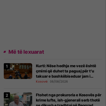
Më të lexuarat
Kurti: Nëse hedhja me vezë është
çmimi që duhet ta paguaj për t’u
takuar e bashkëbiseduar jam i
lumtur ta bëj këtë
Kosovë
06/08/2026
Ftohet nga prokuroria e Kosovës për
krime lufte, ish-gjenerali serb thotë
se dikush e tradhtoi në Beograd