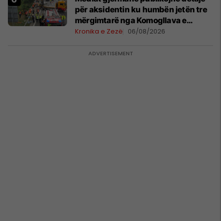
për aksidentin ku humbën jetën tre
mërgimtarë nga Komogllava e
Ferizajt
Kronika e Zezë
06/08/2026