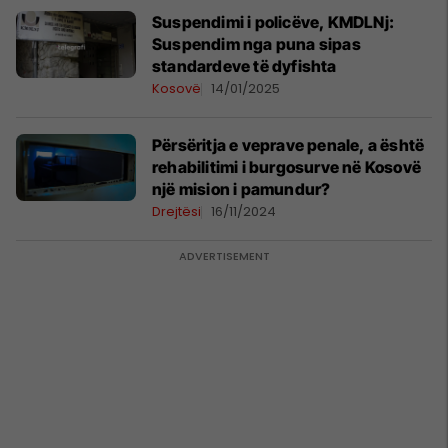
Suspendimi i policëve, KMDLNj:
Suspendim nga puna sipas
standardeve të dyfishta
Kosovë
14/01/2025
Përsëritja e veprave penale, a është
rehabilitimi i burgosurve në Kosovë
një mision i pamundur?
Drejtësi
16/11/2024