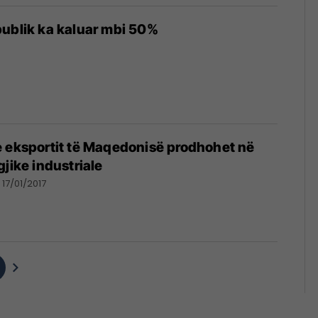
ublik ka kaluar mbi 50%
e eksportit të Maqedonisë prodhohet në
jike industriale
17/01/2017