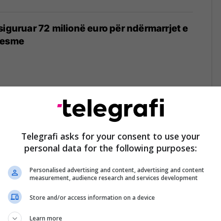
siguruar 72 milionë euro për ndërmarrjet e
mesme
m të përfundojë kriza që bashkarisht ta
ikën ekonomike
Telegrafi asks for your consent to use your
personal data for the following purposes:
Personalised advertising and content, advertising and content
measurement, audience research and services development
izë politike e institucionale, Maqedonia
Store and/or access information on a device
uamarrje
Learn more