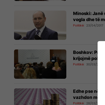
Minoski: Janë 
vogla dhe të 
Politikë
23/04/2017
Boshkov: Presi
krijojmë polit
Politikë
30/03/2017
Edhe pse në kr
vazhdon me h
Politikë
28/03/2017