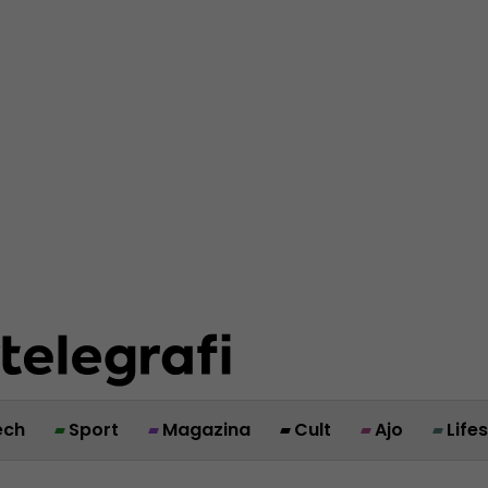
ech
Sport
Magazina
Cult
Ajo
Life