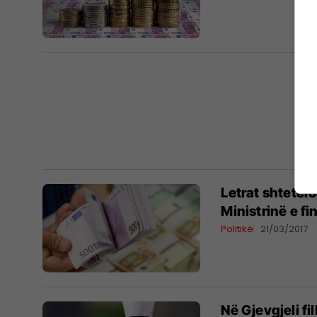
Letrat shtetër
Ministrinë e f
Politikë
21/03/2017
Në Gjevgjeli fil