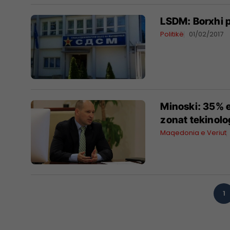
LSDM: Borxhi p
Politikë
01/02/2017
Minoski: 35% 
zonat tekinolog
Maqedonia e Veriut
1