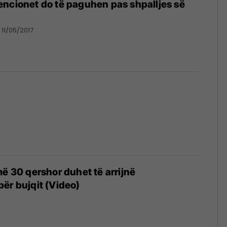
ncionet do të paguhen pas shpalljes së
11/05/2017
më 30 qershor duhet të arrijnë
ër bujqit (Video)