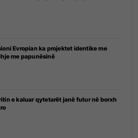
7
ioni Evropian ka projektet identike me
idhje me papunësinë
tin e kaluar qytetarët janë futur në borxh
uro