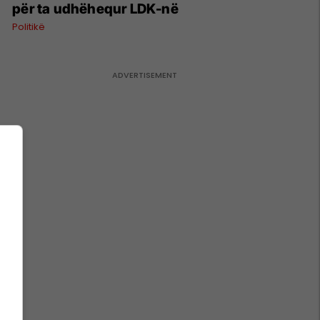
për ta udhëhequr LDK-në
Politikë