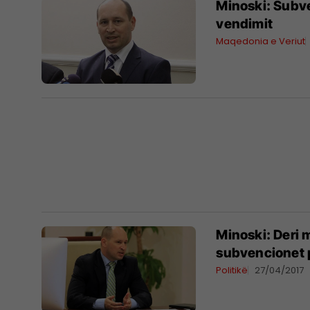
Minoski: Subve
vendimit
Maqedonia e Veriut
Minoski: Deri 
subvencionet p
Politikë
27/04/2017