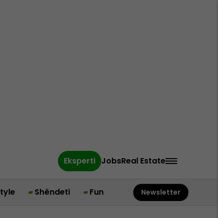
Eksperti
Jobs
Real Estate
style
Shëndeti
Fun
Newsletter