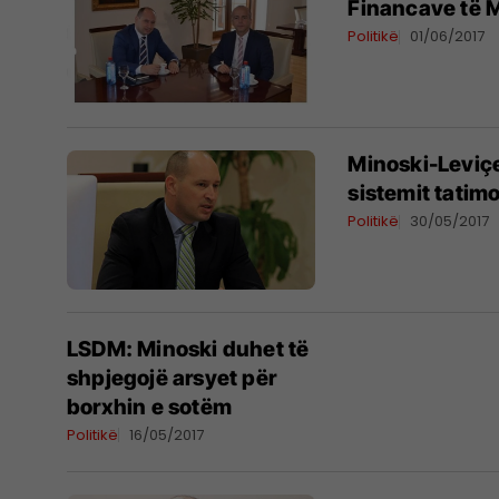
Financave të 
Politikë
01/06/2017
Minoski-Leviçek
sistemit tatim
Politikë
30/05/2017
LSDM: Minoski duhet të
shpjegojë arsyet për
borxhin e sotëm
Politikë
16/05/2017