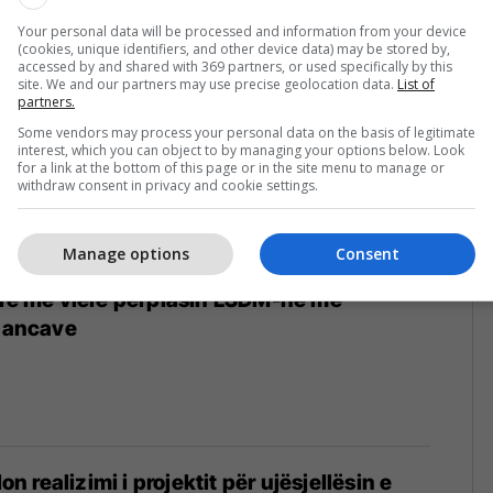
Your personal data will be processed and information from your device
(cookies, unique identifiers, and other device data) may be stored by,
accessed by and shared with 369 partners, or used specifically by this
site. We and our partners may use precise geolocation data.
List of
partners.
Some vendors may process your personal data on the basis of legitimate
interest, which you can object to by managing your options below. Look
for a link at the bottom of this page or in the site menu to manage or
withdraw consent in privacy and cookie settings.
Manage options
Consent
ore me vlerë përplasin LSDM-në me
inancave
lon realizimi i projektit për ujësjellësin e