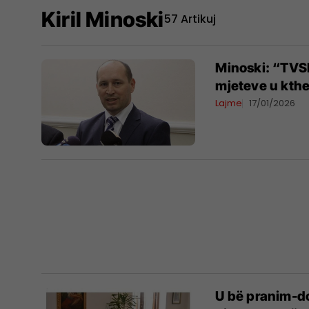
Kiril Minoski
57 Artikuj
Minoski: “TVSH
mjeteve u kth
Lajme
17/01/2026
U bë pranim-do