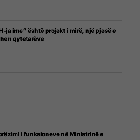
-ja ime” është projekt i mirë, një pjesë e
ehen qytetarëve
rëzimi i funksioneve në Ministrinë e