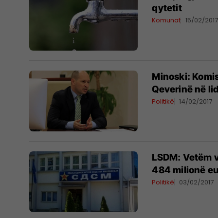
qytetit
Komunat
15/02/201
Minoski: Komis
Qeverinë në l
Politikë
14/02/2017
LSDM: Vetëm vi
484 milionë e
Politikë
03/02/2017