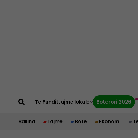
Të Fundit
Lajme lokale
Botërori 2026
Ballina
Lajme
Botë
Ekonomi
T