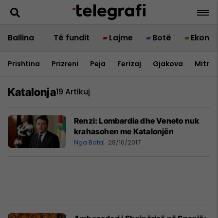
Ballina
Të fundit
Lajme
Botë
Ekono
Prishtina
Prizreni
Peja
Ferizaj
Gjakova
Mitrov
Katalonja
19 Artikuj
Renzi: Lombardia dhe Veneto nuk
krahasohen me Katalonjën
Nga Bota
28/10/2017