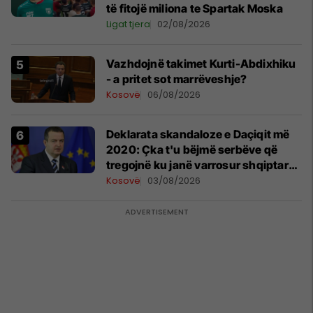
të fitojë miliona te Spartak Moska
Ligat tjera
02/08/2026
Vazhdojnë takimet Kurti-Abdixhiku
- a pritet sot marrëveshje?
Kosovë
06/08/2026
​Deklarata skandaloze e Daçiqit më
2020: Çka t'u bëjmë serbëve që
tregojnë ku janë varrosur shqiptarët
në Serbi
Kosovë
03/08/2026