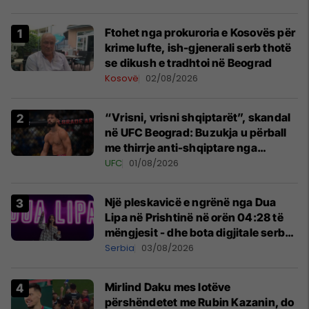
Ftohet nga prokuroria e Kosovës për
krime lufte, ish-gjenerali serb thotë
se dikush e tradhtoi në Beograd
Kosovë
02/08/2026
“Vrisni, vrisni shqiptarët”, skandal
në UFC Beograd: Buzukja u përball
me thirrje anti-shqiptare nga
tribunat
UFC
01/08/2026
Një pleskavicë e ngrënë nga Dua
Lipa në Prishtinë në orën 04:28 të
mëngjesit - dhe bota digjitale serbe
shpall gjendjen e luftës
Serbia
03/08/2026
Mirlind Daku mes lotëve
përshëndetet me Rubin Kazanin, do