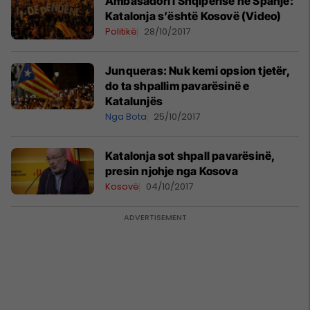
Ambasadori i Shqipërisë në Spanjë:
Katalonja s’është Kosovë (Video)
Politikë
28/10/2017
Junqueras: Nuk kemi opsion tjetër,
do ta shpallim pavarësinë e
Katalunjës
Nga Bota
25/10/2017
Katalonja sot shpall pavarësinë,
presin njohje nga Kosova
Kosovë
04/10/2017