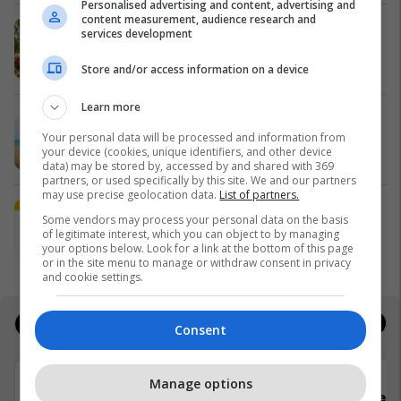
Personalised advertising and content, advertising and
content measurement, audience research and
Pashtetat MEKA - zgjedhje praktike
services development
për mëngjes, piknik dhe rrugë
MEKA HALAL FOOD
Store and/or access information on a device
Learn more
A po don me rrnu n’deti? Kursimet
Your personal data will be processed and information from
mund t’ju sjellin një banesë
your device (cookies, unique identifiers, and other device
Banka Ekonomike
data) may be stored by, accessed by and shared with 369
partners, or used specifically by this site. We and our partners
may use precise geolocation data.
List of partners.
Plan B Creative rrit ndikimin e
Some vendors may process your personal data on the basis
biznesit tuaj online
of legitimate interest, which you can object to by managing
your options below. Look for a link at the bottom of this page
Plan B
or in the site menu to manage or withdraw consent in privacy
and cookie settings.
Jobs
Real Estate
Consent
Manage options
Padel Zone
Flex 