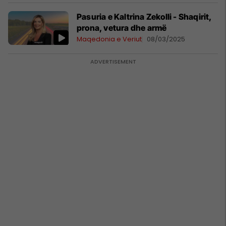
Pasuria e Kaltrina Zekolli - Shaqirit,
prona, vetura dhe armë
Maqedonia e Veriut
08/03/2025