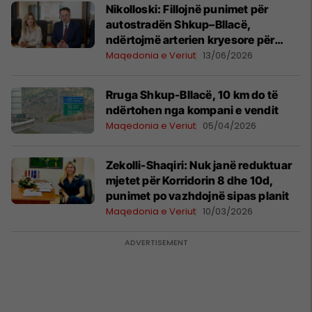
Nikolloski: Fillojnë punimet për
autostradën Shkup–Bllacë,
ndërtojmë arterien kryesore për
lidhjen me Kosovën dhe rajonin
Maqedonia e Veriut
13/06/2026
Rruga Shkup-Bllacë, 10 km do të
ndërtohen nga kompani e vendit
Maqedonia e Veriut
05/04/2026
Zekolli-Shaqiri: Nuk janë reduktuar
mjetet për Korridorin 8 dhe 10d,
punimet po vazhdojnë sipas planit
Maqedonia e Veriut
10/03/2026