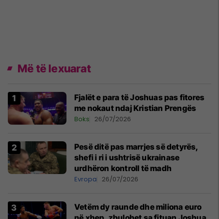
Më të lexuarat
Fjalët e para të Joshuas pas fitores
me nokaut ndaj Kristian Prengës
Boks
26/07/2026
Pesë ditë pas marrjes së detyrës,
shefi i ri i ushtrisë ukrainase
urdhëron kontroll të madh
Evropa
26/07/2026
Vetëm dy raunde dhe miliona euro
në xhep, zbulohet sa fituan Joshua