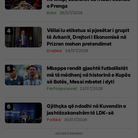
e Prenga
Boks
26/07/2026
Vëllai iu etiketua si pjesëtar i grupit
të Arkanit, Drejtori i Ekonomisë në
Prizren mohon pretendimet
Drejtësi
24/07/2026
Mbappe rendit gjashtë futbollistët
më të mëdhenj në historinë e Kupës
së Botës, Messi mbetet i dyti
Përfaqësueset
23/07/2026
Gjithçka që ndodhi në Kuvendin e
jashtëzakonshëm të LDK-së
Politikë
30/07/2026