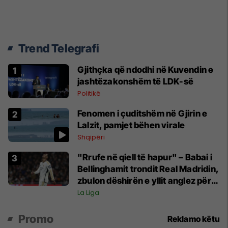
Trend Telegrafi
Gjithçka që ndodhi në Kuvendin e
jashtëzakonshëm të LDK-së
Politikë
Fenomen i çuditshëm në Gjirin e
Lalzit, pamjet bëhen virale
Shqipëri
"Rrufe në qiell të hapur" – Babai i
Bellinghamit trondit Real Madridin,
zbulon dëshirën e yllit anglez për
largim
La Liga
Promo
Reklamo këtu