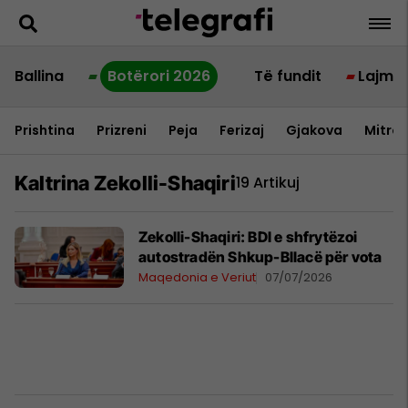
Ballina
Botërori 2026
Të fundit
Lajme
Prishtina
Prizreni
Peja
Ferizaj
Gjakova
Mitrov
Kaltrina Zekolli-Shaqiri
19 Artikuj
Zekolli-Shaqiri: BDI e shfrytëzoi
autostradën Shkup-Bllacë për vota
Maqedonia e Veriut
07/07/2026