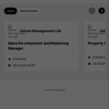
Jobs
Real Estate
Solace Management Ltd
Sola
Sales Development and Marketing
Property M
Manager
Prishtinë
Prishtinë
29 Gusht 
29 Gusht 2026