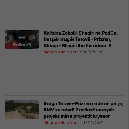
Kaltrina Zekolli-Shaqiri në PodGo,
flet për rrugët Tetovë - Prizren,
Shkup - Bllacë dhe Korridorin 8
Maqedonia e Veriut
15/12/2025
Rruga Tetovë-Prizren ende në pritje,
RMV ka ndarë 2 milionë euro për
projektimin e projektit kryesor
Maqedonia e Veriut
14/12/2025