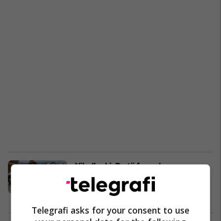
Nikolloski: Do të formohen grupe
punuese për realizimin e projektit të
rrugës Tetovë-Prizren
Ekonomi
29/01/2025
Telegrafi asks for your consent to use