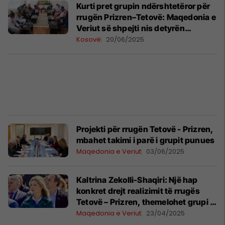
Kurti pret grupin ndërshtetëror për
rrugën Prizren–Tetovë: Maqedonia e
Veriut së shpejti nis detyrën
projektuese
Kosovë
20/06/2025
Projekti për rrugën Tetovë - Prizren,
mbahet takimi i parë i grupit punues
Maqedonia e Veriut
03/06/2025
Kaltrina Zekolli-Shaqiri: Një hap
konkret drejt realizimit të rrugës
Tetovë – Prizren, themelohet grupi i
përbashkët punues
Maqedonia e Veriut
23/04/2025