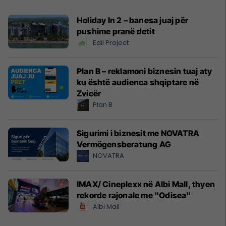
Holiday In 2 – banesa juaj për
pushime pranë detit
Edil Project
Plan B – reklamoni biznesin tuaj aty
ku është audienca shqiptare në
Zvicër
Plan B
Sigurimi i biznesit me NOVATRA
Vermögensberatung AG
NOVATRA
IMAX/ Cineplexx në Albi Mall, thyen
rekorde rajonale me "Odisea"
Albi Mall