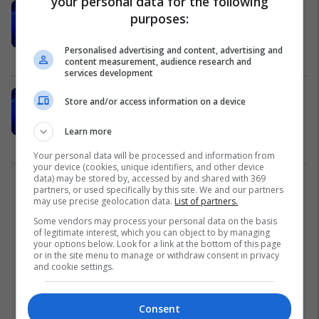
your personal data for the following
Zekolli Shaqiri: Marrëveshja me
purposes:
bashkësinë e transportit është një
hap më afër anëtarësimit në BE
Personalised advertising and content, advertising and
Maqedonia e Veriut
11/11/2024
content measurement, audience research and
services development
Zekolli-Shaqiri për "Korridorin 8":
Store and/or access information on a device
Janë shpronësuar mbi 50% të
parcelave
Learn more
Maqedonia e Veriut
29/10/2024
Your personal data will be processed and information from
your device (cookies, unique identifiers, and other device
data) may be stored by, accessed by and shared with 369
1
partners, or used specifically by this site. We and our partners
may use precise geolocation data.
List of partners.
Some vendors may process your personal data on the basis
of legitimate interest, which you can object to by managing
your options below. Look for a link at the bottom of this page
or in the site menu to manage or withdraw consent in privacy
and cookie settings.
Consent