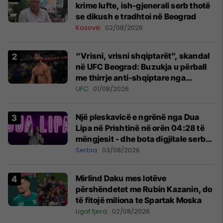
krime lufte, ish-gjenerali serb thotë
se dikush e tradhtoi në Beograd
Kosovë
02/08/2026
“Vrisni, vrisni shqiptarët”, skandal
në UFC Beograd: Buzukja u përball
me thirrje anti-shqiptare nga
tribunat
UFC
01/08/2026
Një pleskavicë e ngrënë nga Dua
Lipa në Prishtinë në orën 04:28 të
mëngjesit - dhe bota digjitale serbe
shpall gjendjen e luftës
Serbia
03/08/2026
Mirlind Daku mes lotëve
përshëndetet me Rubin Kazanin, do
të fitojë miliona te Spartak Moska
Ligat tjera
02/08/2026