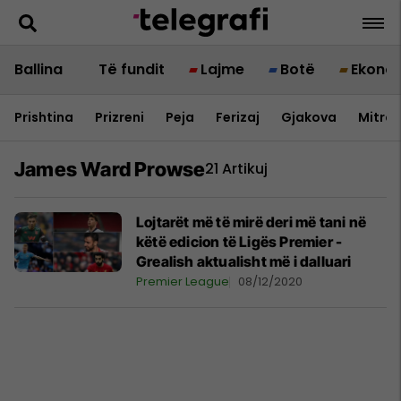
Ballina
Të fundit
Lajme
Botë
Ekono
Prishtina
Prizreni
Peja
Ferizaj
Gjakova
Mitrov
James Ward Prowse
21 Artikuj
Lojtarët më të mirë deri më tani në
këtë edicion të Ligës Premier -
Grealish aktualisht më i dalluari
Premier League
08/12/2020