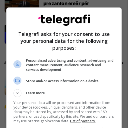
prezanton emër për
kryeparlamentar - kërkon kohë
shtesë për marrëveshje politike
Kosovë
Gashi: Nëse LDK-ja insiston për
Telegrafi asks for your consent to use
postin e presidentit, situata
your personal data for the following
komplikohet - pres që të ketë
purposes:
lëshim
Politikë
Personalised advertising and content, advertising and
Promo
Reklamo këtu
content measurement, audience research and
services development
A po don me rrnu n’deti? Kursimet
Store and/or access information on a device
mund t’ju sjellin një banesë
Banka Ekonomike
Learn more
Your personal data will be processed and information from
your device (cookies, unique identifiers, and other device
Plan B Creative rrit ndikimin e
data) may be stored by, accessed by and shared with 369
biznesit tuaj online
partners, or used specifically by this site. We and our partners
Plan B
may use precise geolocation data.
List of partners.