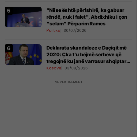
"Nëse është përfshirë, ka gabuar
rëndë, nuk i falet", Abdixhiku i çon
“selam” Përparim Ramës
Politikë
30/07/2026
​Deklarata skandaloze e Daçiqit më
2020: Çka t'u bëjmë serbëve që
tregojnë ku janë varrosur shqiptarët
në Serbi
Kosovë
03/08/2026