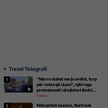
Trend Telegrafi
“Marre duhet me ju ardhë, turp
për votat që i keni”, njëri nga
protestuesit i drejtohet Bedri
Hamzës
Politikë
Ndërpritet seanca, Kurti nuk