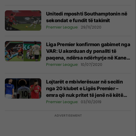
Unitedi mposhti Southamptonin në
sekondat e fundit të takimit
Premier League
29/11/2020
Liga Premier konfirmon gabimet nga
VAR: U akorduan dy penallti të
paqena, ndërsa ndërhyrje në Kane
është dashur të jepet penallti
Premier League
10/07/2020
Lojtarët e mbivlerësuar në secilin
nga 20 klubet e Ligës Premier –
emra që nuk pritet të jenë në këtë
listë, por ka diçka që nuk shkon me
Premier League
03/10/2019
vlerësimet për ta