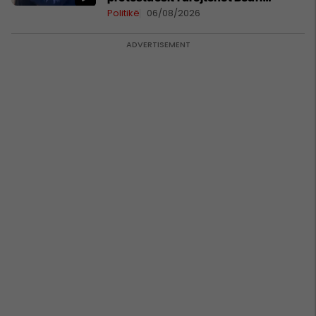
Hamzës
Politikë
06/08/2026