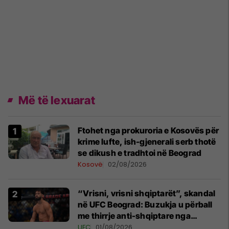
Më të lexuarat
Ftohet nga prokuroria e Kosovës për
krime lufte, ish-gjenerali serb thotë
se dikush e tradhtoi në Beograd
Kosovë
02/08/2026
“Vrisni, vrisni shqiptarët”, skandal
në UFC Beograd: Buzukja u përball
me thirrje anti-shqiptare nga
tribunat
UFC
01/08/2026