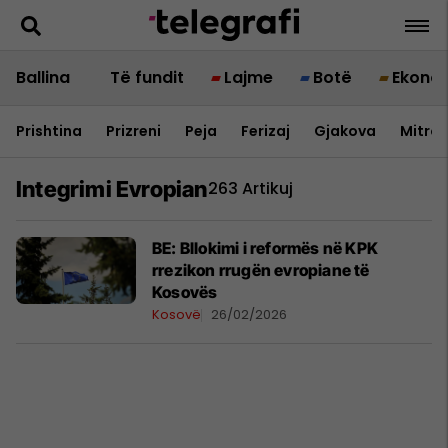
Ballina
Të fundit
Lajme
Botë
Ekono
Prishtina
Prizreni
Peja
Ferizaj
Gjakova
Mitrov
Integrimi Evropian
263 Artikuj
BE: Bllokimi i reformës në KPK
rrezikon rrugën evropiane të
Kosovës
Kosovë
26/02/2026