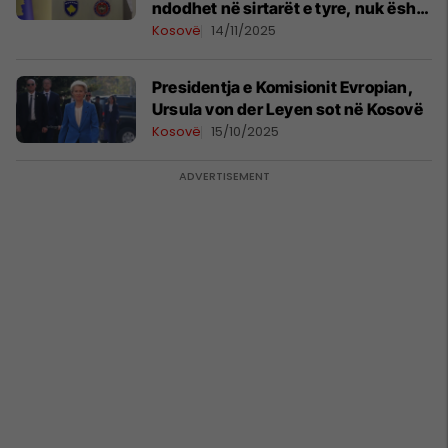
ndodhet në sirtarët e tyre, nuk është
shqyrtuar
Kosovë
14/11/2025
Presidentja e Komisionit Evropian,
Ursula von der Leyen sot në Kosovë
Kosovë
15/10/2025