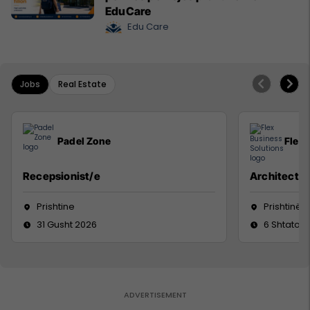
EduCare
Edu Care
Jobs
Real Estate
Padel Zone
Flex 
Recepsionist/e
Architect
Prishtine
Prishtinë
31 Gusht 2026
6 Shtator 