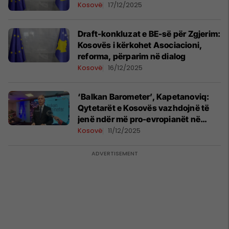
Kosovë
17/12/2025
Draft-konkluzat e BE-së për Zgjerim:
Kosovës i kërkohet Asociacioni,
reforma, përparim në dialog
Kosovë
16/12/2025
‘Balkan Barometer’, Kapetanoviq:
Qytetarët e Kosovës vazhdojnë të
jenë ndër më pro-evropianët në
rajon
Kosovë
11/12/2025