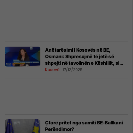
Anëtarësimi i Kosovës në BE,
Osmani: Shpresojmë të jetë së
shpejti në tavolinën e Këshillit, si
shtet dhe komb kemi kontribuar në
Kosovë
17/12/2025
këto vlera
Çfarë pritet nga samiti BE-Ballkani
Perëndimor?