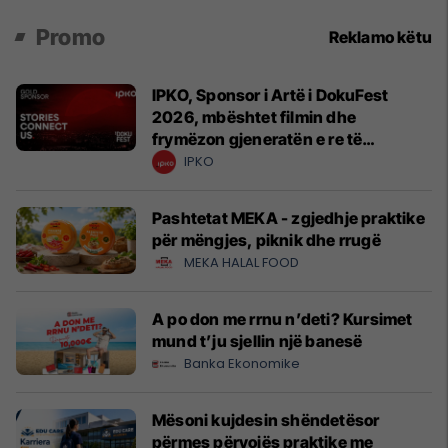
Promo
Reklamo këtu
IPKO, Sponsor i Artë i DokuFest
2026, mbështet filmin dhe
frymëzon gjeneratën e re të
krijuesve
IPKO
Pashtetat MEKA - zgjedhje praktike
për mëngjes, piknik dhe rrugë
MEKA HALAL FOOD
A po don me rrnu n’deti? Kursimet
mund t’ju sjellin një banesë
Banka Ekonomike
Mësoni kujdesin shëndetësor
përmes përvojës praktike me