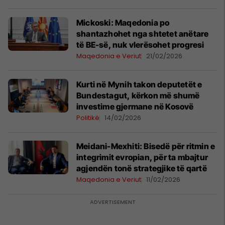
Mickoski: Maqedonia po
shantazhohet nga shtetet anëtare
të BE-së, nuk vlerësohet progresi
Maqedonia e Veriut
21/02/2026
Kurti në Mynih takon deputetët e
Bundestagut, kërkon më shumë
investime gjermane në Kosovë
Politikë
14/02/2026
Meidani-Mexhiti: Bisedë për ritmin e
integrimit evropian, për ta mbajtur
agjendën tonë strategjike të qartë
Maqedonia e Veriut
11/02/2026