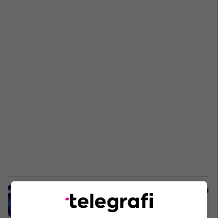
Kosova përfshihet në ECMI – një hap
historik në rrugën drejt integrimit
evropian