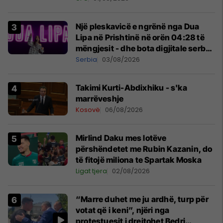
Një pleskavicë e ngrënë nga Dua
Lipa në Prishtinë në orën 04:28 të
mëngjesit - dhe bota digjitale serbe
shpall gjendjen e luftës
Serbia
03/08/2026
Takimi Kurti-Abdixhiku - s'ka
marrëveshje
Kosovë
06/08/2026
Mirlind Daku mes lotëve
përshëndetet me Rubin Kazanin, do
të fitojë miliona te Spartak Moska
Ligat tjera
02/08/2026
“Marre duhet me ju ardhë, turp për
votat që i keni”, njëri nga
protestuesit i drejtohet Bedri