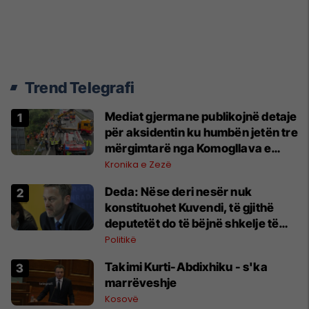
Trend Telegrafi
Mediat gjermane publikojnë detaje
për aksidentin ku humbën jetën tre
mërgimtarë nga Komogllava e
Ferizajt
Kronika e Zezë
Deda: Nëse deri nesër nuk
konstituohet Kuvendi, të gjithë
deputetët do të bëjnë shkelje të
rëndë kushtetuese
Politikë
Takimi Kurti-Abdixhiku - s'ka
marrëveshje
Kosovë