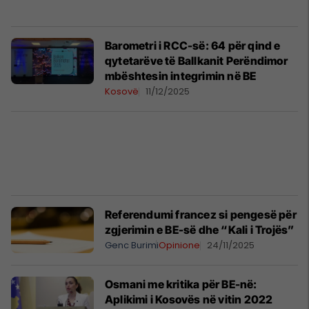
Barometri i RCC-së: 64 për qind e
qytetarëve të Ballkanit Perëndimor
mbështesin integrimin në BE
Kosovë
11/12/2025
Referendumi francez si pengesë për
zgjerimin e BE-së dhe “Kali i Trojës”
Genc Burimi
Opinione
24/11/2025
Osmani me kritika për BE-në:
Aplikimi i Kosovës në vitin 2022