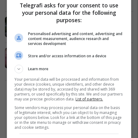
Kosovë
13/10/2025
Telegrafi asks for your consent to use
your personal data for the following
purposes:
Transformimi i Shqipërisë dhe
mësimet që mund t'i nxjerrë Kosova
Shqipëri
28/09/2025
Personalised advertising and content, advertising and
content measurement, audience research and
services development
Shqipëria hapi gjithsej 28 nga 33
Store and/or access information on a device
kapituj të negociatave për
anëtarësim në BE, në cilën fazë
Learn more
ndodhet Kosova?
Besnike Salihu
Kosovë
17/09/2025
Your personal data will be processed and information from
your device (cookies, unique identifiers, and other device
data) may be stored by, accessed by and shared with 369
3
partners, or used specifically by this site. We and our partners
may use precise geolocation data.
List of partners.
Some vendors may process your personal data on the basis
of legitimate interest, which you can object to by managing
your options below. Look for a link at the bottom of this page
or in the site menu to manage or withdraw consent in privacy
and cookie settings.