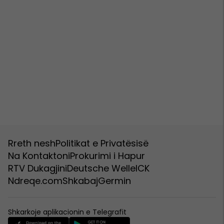
Rreth nesh
Politikat e Privatësisë
Na Kontaktoni
Prokurimi i Hapur
RTV Dukagjini
Deutsche Welle
ICK
Ndreqe.com
Shkabaj
Germin
Shkarkoje aplikacionin e Telegrafit