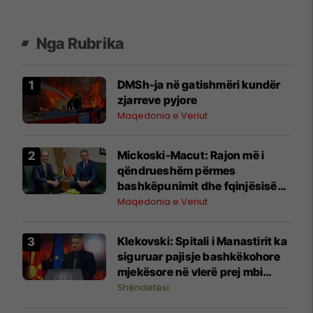
Nga Rubrika
DMSh-ja në gatishmëri kundër
zjarreve pyjore
Maqedonia e Veriut
Mickoski-Macut: Rajon më i
qëndrueshëm përmes
bashkëpunimit dhe fqinjësisë
së mirë RMV-Serbi
Maqedonia e Veriut
Klekovski: Spitali i Manastirit ka
siguruar pajisje bashkëkohore
mjekësore në vlerë prej mbi
30,4 milionë denarë
Shëndetësi