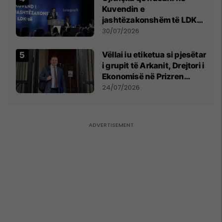
Kuvendin e
jashtëzakonshëm të LDK-
së
30/07/2026
Vëllai iu etiketua si pjesëtar
i grupit të Arkanit, Drejtori i
Ekonomisë në Prizren
mohon pretendimet
24/07/2026