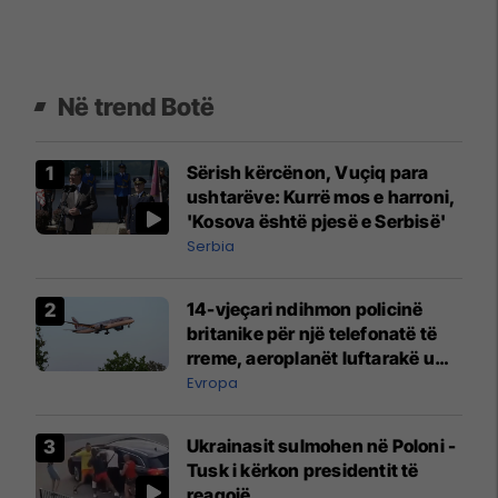
Në trend Botë
Sërish kërcënon, Vuçiq para
ushtarëve: Kurrë mos e harroni,
'Kosova është pjesë e Serbisë'
Serbia
14-vjeçari ndihmon policinë
britanike për një telefonatë të
rreme, aeroplanët luftarakë u
ngritën në ajër për të
Evropa
interceptuar fluturaken e Qatar
Airways që po shkonte drejt
Ukrainasit sulmohen në Poloni -
Mançesterit
Tusk i kërkon presidentit të
reagojë