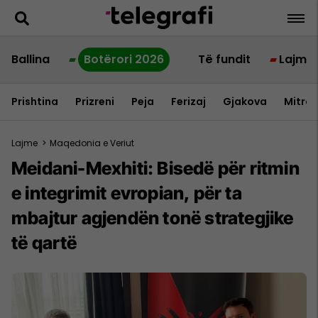
Ballina
Botërori 2026
Të fundit
Lajme
Prishtina
Prizreni
Peja
Ferizaj
Gjakova
Mitrov
Lajme
>
Maqedonia e Veriut
Meidani-Mexhiti: Bisedë për ritmin
e integrimit evropian, për ta
mbajtur agjendën tonë strategjike
të qartë