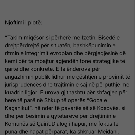
Njoftimi i plotë:
“Takim miqësor si përherë me Izetin. Bisedë e
drejtpërdrejtë për situatën, bashkëpunimin e
ritmin e integrimit evropian dhe përgjegjësinë që
kemi për ta mbajtur agjendën tonë strategjike të
qartë dhe konkrete. E falënderova për
angazhimin publik lidhur me çështjen e provimit të
jurisprudencës dhe trajtimin e saj në përputhje me
kuadrin ligjor. E urova gjithashtu për shfaqjen për
herë të parë në Shkup të operës “Goca e
Kaçanikut”, në nder të pavarësisë së Kosovës, si
dhe për besimin e qytetarëve për drejtimin e
Komunës së Çairit.Dialog i hapur, me fokus te
puna dhe hapat përpara”, ka shkruar Meidani.