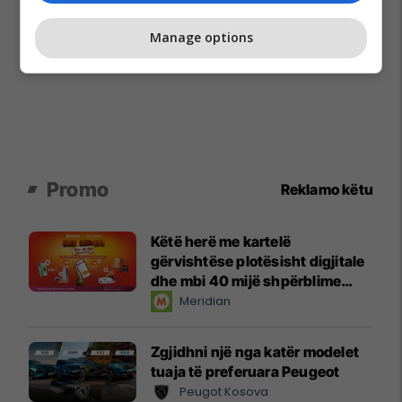
Manage options
Promo
Reklamo këtu
Këtë herë me kartelë
gërvishtëse plotësisht digjitale
dhe mbi 40 mijë shpërblime
instant!
Meridian
Zgjidhni një nga katër modelet
tuaja të preferuara Peugeot
Peugot Kosova