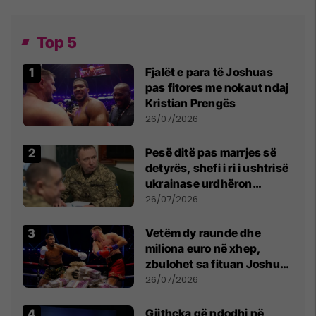
Top 5
Fjalët e para të Joshuas
pas fitores me nokaut ndaj
Kristian Prengës
26/07/2026
Pesë ditë pas marrjes së
detyrës, shefi i ri i ushtrisë
ukrainase urdhëron
kontroll të madh
26/07/2026
Vetëm dy raunde dhe
miliona euro në xhep,
zbulohet sa fituan Joshua
e Prenga
26/07/2026
Gjithçka që ndodhi në