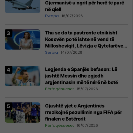
Gjermanisë u ngrit për herë të parë
në qiell
Evropa
16/07/2026
Tha se do ta pastronte etnikisht
Kosovën po të ishte në vend të
Millosheviqit, Lëvizja e Qytetarëve
të Lirë në Serbi kërkon shkarkimin e
Serbia
14/07/2026
menjëhershëm të Snezhana
Paunoviq
Legjenda e Spanjës befason: Lë
jashtë Messin dhe zgjedh
argjentinasin më të mirë në botë
Përfaqësueset
15/07/2026
Gjashtë yjet e Argjentinës
rrezikojnë pezullimin nga FIFA për
finalen e Botërorit
Përfaqësueset
16/07/2026