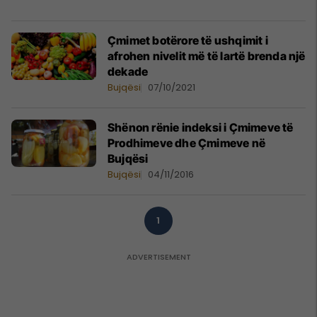
Çmimet botërore të ushqimit i
afrohen nivelit më të lartë brenda një
dekade
Bujqësi
07/10/2021
Shënon rënie indeksi i Çmimeve të
Prodhimeve dhe Çmimeve në
Bujqësi
Bujqësi
04/11/2016
1