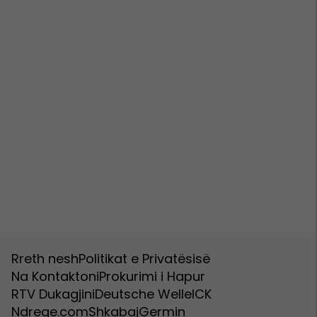
Rreth nesh
Politikat e Privatësisë
Na Kontaktoni
Prokurimi i Hapur
RTV Dukagjini
Deutsche Welle
ICK
Ndreqe.com
Shkabaj
Germin