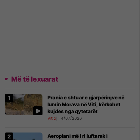
Më të lexuarat
Prania e shtuar e gjarpërinjve në
lumin Morava në Viti, kërkohet
kujdes nga qytetarët
Vitia
14/07/2026
Aeroplani më i ri luftarak i