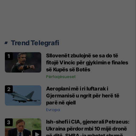
Trend Telegrafi
Sllovenët zbulojnë se sa do të
fitojë Vincic për gjykimin e finales
së Kupës së Botës
Përfaqësueset
Aeroplani më i ri luftarak i
Gjermanisë u ngrit për herë të
parë në qiell
Evropa
Ish-shefi i CIA, gjenerali Petraeus:
Ukraina përdor mbi 10 mijë dronë
në ditë, SHBA-ja mbetet shumë