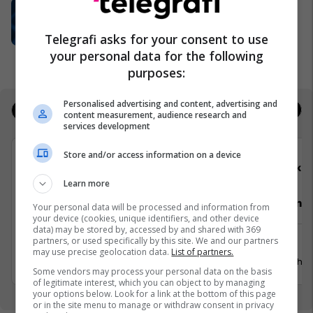
UBT i pari me numrin më të madh të
programeve të akredituara në
sektorin privat
Telegrafi asks for your consent to use
UBT
your personal data for the following
purposes:
Personalised advertising and content, advertising and
Jobs
Real Estate
content measurement, audience research and
services development
Store and/or access information on a device
Telegrafi
Elko
Learn more
Video Editor/Kameraman (3 pozita)
Punëtor në
Your personal data will be processed and information from
your device (cookies, unique identifiers, and other device
data) may be stored by, accessed by and shared with 369
partners, or used specifically by this site. We and our partners
Prishtinë
Xërxe
may use precise geolocation data.
List of partners.
20 Korrik 2026
20 Gusht 
Some vendors may process your personal data on the basis
of legitimate interest, which you can object to by managing
your options below. Look for a link at the bottom of this page
or in the site menu to manage or withdraw consent in privacy