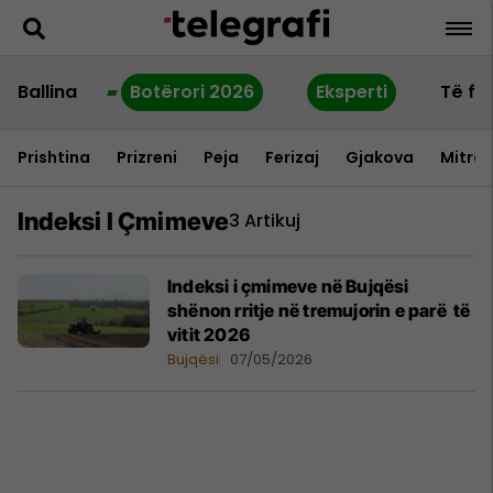
Ballina
Botërori 2026
Eksperti
Të fu
Prishtina
Prizreni
Peja
Ferizaj
Gjakova
Mitrov
Indeksi I Çmimeve
3 Artikuj
Indeksi i çmimeve në Bujqësi
shënon rritje në tremujorin e parë të
vitit 2026
Bujqësi
07/05/2026