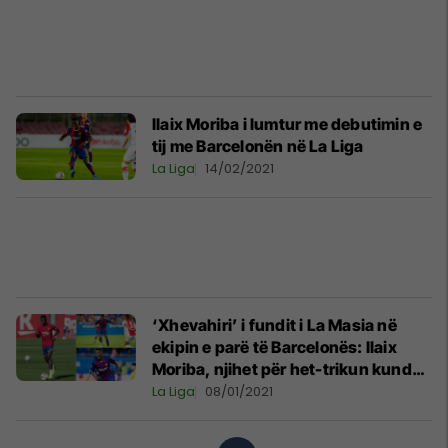
Ilaix Moriba i lumtur me debutimin e
tij me Barcelonën në La Liga
La Liga
14/02/2021
‘Xhevahiri’ i fundit i La Masia në
ekipin e parë të Barcelonës: Ilaix
Moriba, njihet për het-trikun kundër
Realit, golin nga gjysma e fushës
La Liga
08/01/2021
dhe klauzolën marramendëse