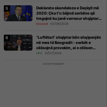
​Deklarata skandaloze e Daçiqit më
2020: Çka t'u bëjmë serbëve që
tregojnë ku janë varrosur shqiptarët
në Serbi
Kosovë
03/08/2026
‘Luftëtari’ shqiptar bën shqiponjën
në mes të Beogradit - serbët e
cilësojnë provokim, ai e cilëson
simbol të identitetit
UFC
31/07/2026