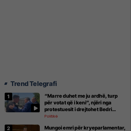
Trend Telegrafi
“Marre duhet me ju ardhë, turp
për votat që i keni”, njëri nga
protestuesit i drejtohet Bedri
Hamzës
Politikë
Mungoi emri për kryeparlamentar,