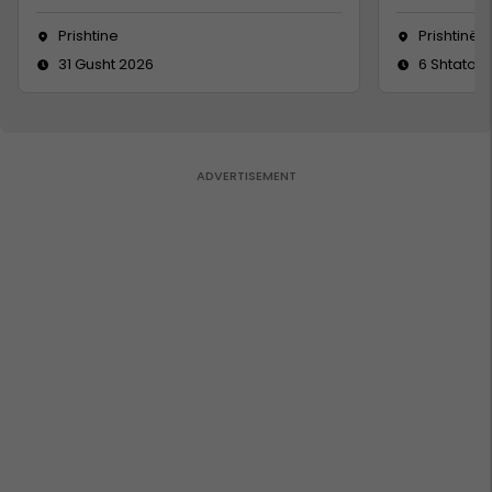
Prishtine
Prishtinë
31 Gusht 2026
6 Shtator 