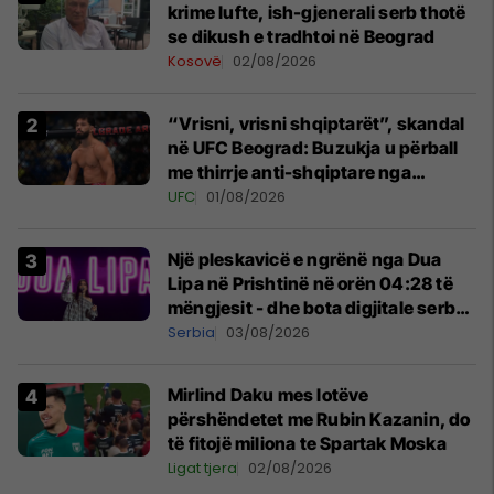
krime lufte, ish-gjenerali serb thotë
se dikush e tradhtoi në Beograd
Kosovë
02/08/2026
“Vrisni, vrisni shqiptarët”, skandal
në UFC Beograd: Buzukja u përball
me thirrje anti-shqiptare nga
tribunat
UFC
01/08/2026
Një pleskavicë e ngrënë nga Dua
Lipa në Prishtinë në orën 04:28 të
mëngjesit - dhe bota digjitale serbe
shpall gjendjen e luftës
Serbia
03/08/2026
Mirlind Daku mes lotëve
përshëndetet me Rubin Kazanin, do
të fitojë miliona te Spartak Moska
Ligat tjera
02/08/2026