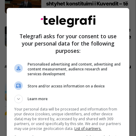
shtyhet konstituimi i Kuvendit – të
gjitha detajet
Kosovë
Mediat gjermane publikojnë detaje
Telegrafi asks for your consent to use
për aksidentin ku humbën jetën tre
your personal data for the following
mërgimtarë nga Komogllava e
purposes:
Ferizajt
Kronika e Zezë
Personalised advertising and content, advertising and
Promo
Reklamo këtu
content measurement, audience research and
services development
A po don me rrnu n’deti? Kursimet
Store and/or access information on a device
mund t’ju sjellin një banesë
Banka Ekonomike
Learn more
Your personal data will be processed and information from
your device (cookies, unique identifiers, and other device
Plan B Creative rrit ndikimin e
data) may be stored by, accessed by and shared with 369
biznesit tuaj online
partners, or used specifically by this site. We and our partners
Plan B
may use precise geolocation data.
List of partners.