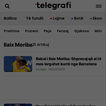
Ballina
Të fundit
Lajme
Botë
Ekono
Prishtina
Prizreni
Peja
Ferizaj
Gjakova
Mitrov
Ilaix Moriba
21 Artikuj
Babai i Ilaix Moriba: Shpresoj që ai të
mos largohet kurrë nga Barcelona
La Liga
14/03/2021