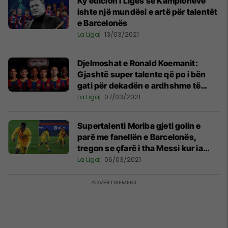
Ky edicion i Ligës së Kampionëve
ishte një mundësi e artë për talentët
e Barcelonës
La Liga
13/03/2021
Djelmoshat e Ronald Koemanit:
Gjashtë super talente që po i bën
gati për dekadën e ardhshme të
Barcelonës
La Liga
07/03/2021
Supertalenti Moriba gjeti golin e
parë me fanellën e Barcelonës,
tregon se çfarë i tha Messi kur ia
pasoi topin
La Liga
06/03/2021