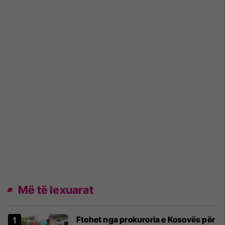
Më të lexuarat
Ftohet nga prokuroria e Kosovës për