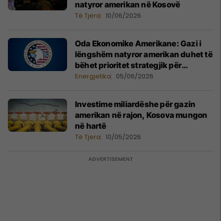
natyror amerikan në Kosovë
Të Tjera
10/06/2026
Oda Ekonomike Amerikane: Gazi i
lëngshëm natyror amerikan duhet të
bëhet prioritet strategjik për
Kosovën
Energjetika
05/06/2026
Investime miliardëshe për gazin
amerikan në rajon, Kosova mungon
në hartë
Të Tjera
10/05/2026