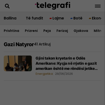
Ballina
Të fundit
Lajme
Botë
Ekono
Prishtina
Prizreni
Peja
Ferizaj
Gjakova
Mitrov
Gazi Natyror
41 Artikuj
Gjini takon kryetarin e Odës
Amerikane: Kyçja në rrjetin e gazit
amerikan është me rëndësi jetike
për vendin
Energjetika
29/06/2026