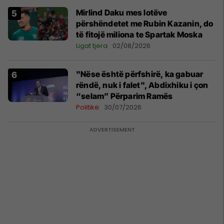
Mirlind Daku mes lotëve
përshëndetet me Rubin Kazanin, do
të fitojë miliona te Spartak Moska
Ligat tjera
02/08/2026
"Nëse është përfshirë, ka gabuar
rëndë, nuk i falet", Abdixhiku i çon
“selam” Përparim Ramës
Politikë
30/07/2026