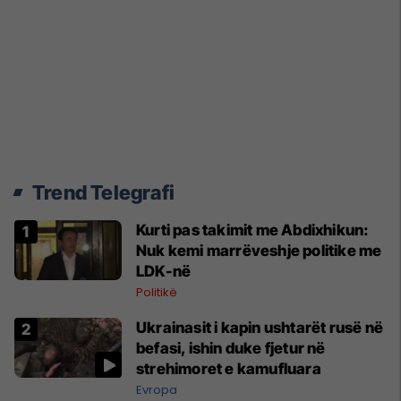
Trend Telegrafi
Kurti pas takimit me Abdixhikun:
Nuk kemi marrëveshje politike me
LDK-në
Politikë
Ukrainasit i kapin ushtarët rusë në
befasi, ishin duke fjetur në
strehimoret e kamufluara
Evropa