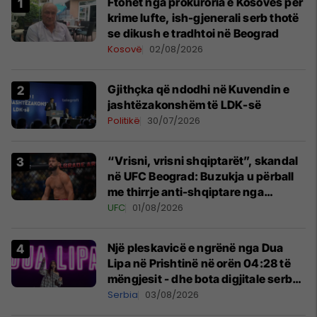
Ftohet nga prokuroria e Kosovës për
krime lufte, ish-gjenerali serb thotë
se dikush e tradhtoi në Beograd
Kosovë
02/08/2026
Gjithçka që ndodhi në Kuvendin e
jashtëzakonshëm të LDK-së
Politikë
30/07/2026
“Vrisni, vrisni shqiptarët”, skandal
në UFC Beograd: Buzukja u përball
me thirrje anti-shqiptare nga
tribunat
UFC
01/08/2026
Një pleskavicë e ngrënë nga Dua
Lipa në Prishtinë në orën 04:28 të
mëngjesit - dhe bota digjitale serbe
shpall gjendjen e luftës
Serbia
03/08/2026