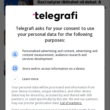
Gazi natyror rikthehet në debat: A
është Kosova gati për një epokë të re
të energjisë?
Të Tjera
10/03/2026
Telegrafi asks for your consent to use
Rezervat e gazit të Gjermanisë bien
your personal data for the following
mes motit të ftohtë, opozita ndez
purposes:
alarmin
Evropa
02/02/2026
Personalised advertising and content, advertising and
content measurement, audience research and
services development
Pse çmimet e gazit natyror në
Evropë po bien pavarësisht dimrit të
Store and/or access information on a device
ftohtë?
Evropa
04/12/2025
Learn more
Your personal data will be processed and information from
your device (cookies, unique identifiers, and other device
1
data) may be stored by, accessed by and shared with 369
partners, or used specifically by this site. We and our partners
may use precise geolocation data.
List of partners.
Some vendors may process your personal data on the basis