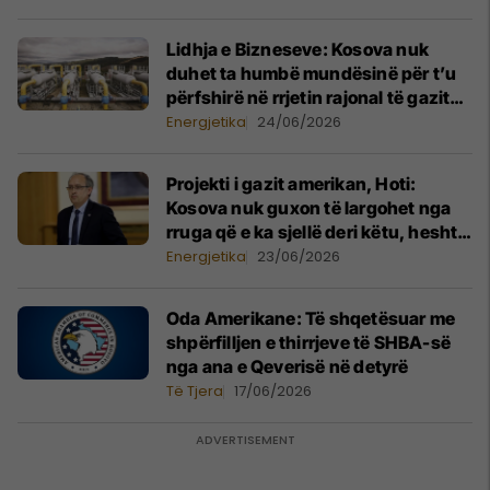
Lidhja e Bizneseve: Kosova nuk
duhet ta humbë mundësinë për t’u
përfshirë në rrjetin rajonal të gazit
natyror
Energjetika
24/06/2026
Projekti i gazit amerikan, Hoti:
Kosova nuk guxon të largohet nga
rruga që e ka sjellë deri këtu, heshtja
nuk është opsion
Energjetika
23/06/2026
Oda Amerikane: Të shqetësuar me
shpërfilljen e thirrjeve të SHBA-së
nga ana e Qeverisë në detyrë
Të Tjera
17/06/2026