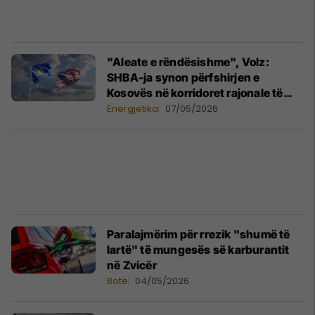
"Aleate e rëndësishme", Volz:
SHBA-ja synon përfshirjen e
Kosovës në korridoret rajonale të
energjisë
Energjetika
07/05/2026
Paralajmërim për rrezik "shumë të
lartë" të mungesës së karburantit
në Zvicër
Botë
04/05/2026