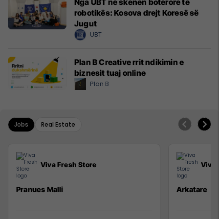
Nga UBT në skenën botërore të
robotikës: Kosova drejt Koresë së
Jugut
UBT
Plan B Creative rrit ndikimin e
biznesit tuaj online
Plan B
Jobs
Real Estate
Viva Fresh Store
Viva 
Pranues Malli
Arkatare