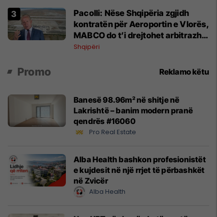
Pacolli: Nëse Shqipëria zgjidh
kontratën për Aeroportin e Vlorës,
MABCO do t’i drejtohet arbitrazhit
ndërkombëtar
Shqipëri
Promo
Reklamo këtu
Banesë 98.96m² në shitje në
Lakrishtë – banim modern pranë
qendrës #16060
Pro Real Estate
Alba Health bashkon profesionistët
e kujdesit në një rrjet të përbashkët
në Zvicër
Alba Health