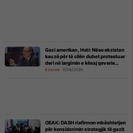
Gazi amerikan, Hoti: Nëse ekziston
kauzë për të cilën duhet protestuar
deri në largimin e kësaj qeverie
është projekti i gazit
Kosovë
11/06/2026
OEAK: DASH riafirmon mbështetjen
për konsiderimin strategjik të gazit