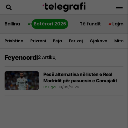
Ballina
Botërori 2026
Të fundit
Lajme
Prishtina
Prizreni
Peja
Ferizaj
Gjakova
Mitrov
Feyenoordi
2 Artikuj
Pesë alternativa në listën e Real
Madridit për pasuesin e Carvajalit
La Liga
18/05/2026