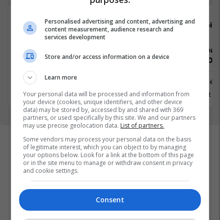
Personalised advertising and content, advertising and
cpit comparit GmbH
cpit
content measurement, audience research and
services development
Senior Product Designer (UX/UI) 4-
Senior Lead
Store and/or access information on a device
Day Workweek
.NET) 4-Da
Learn more
Prishtinë
Prishtinë
Your personal data will be processed and information from
7 Gusht 2026
5 Gusht 2
your device (cookies, unique identifiers, and other device
data) may be stored by, accessed by and shared with 369
partners, or used specifically by this site. We and our partners
may use precise geolocation data.
List of partners.
Some vendors may process your personal data on the basis
of legitimate interest, which you can object to by managing
your options below. Look for a link at the bottom of this page
or in the site menu to manage or withdraw consent in privacy
and cookie settings.
Consent