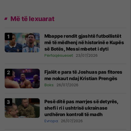
Më të lexuarat
Mbappe rendit gjashtë futbollistët
më të mëdhenj në historinë e Kupës
së Botës, Messi mbetet i dyti
Përfaqësueset
23/07/2026
Fjalët e para të Joshuas pas fitores
me nokaut ndaj Kristian Prengës
Boks
26/07/2026
Pesë ditë pas marrjes së detyrës,
shefi i ri i ushtrisë ukrainase
urdhëron kontroll të madh
Evropa
26/07/2026