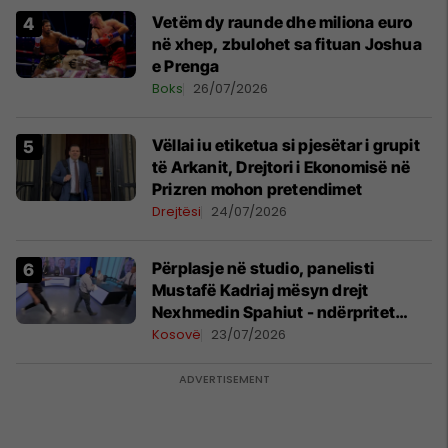
Vetëm dy raunde dhe miliona euro
në xhep, zbulohet sa fituan Joshua
e Prenga
Boks
26/07/2026
Vëllai iu etiketua si pjesëtar i grupit
të Arkanit, Drejtori i Ekonomisë në
Prizren mohon pretendimet
Drejtësi
24/07/2026
Përplasje në studio, panelisti
Mustafë Kadriaj mësyn drejt
Nexhmedin Spahiut - ndërpritet
transmetimi
Kosovë
23/07/2026