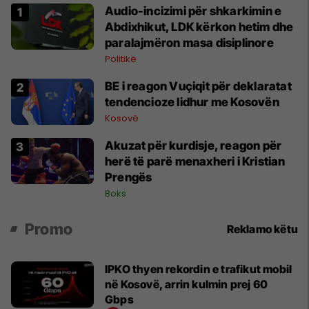
Audio-incizimi për shkarkimin e
Abdixhikut, LDK kërkon hetim dhe
paralajmëron masa disiplinore
Politikë
BE i reagon Vuçiqit për deklaratat
tendencioze lidhur me Kosovën
Kosovë
Akuzat për kurdisje, reagon për
herë të parë menaxheri i Kristian
Prengës
Boks
Promo
Reklamo këtu
IPKO thyen rekordin e trafikut mobil
në Kosovë, arrin kulmin prej 60
Gbps