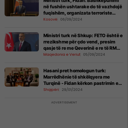
Ministri turk, Fidan: Bashkëpunimi
në fushën ushtarake do të vazhdojë
fuqishëm, organizata terroriste
FETO kërcënim edhe për Kosovën
Kosovë
06/09/2024
Ministri turk në Shkup: FETO është e
rrezikshme për çdo vend, presim
qasje të re me Qeverinë e re të RMV-
së
Maqedonia e Veriut
05/09/2024
Hasani pret homologun turk:
Marrëdhënie të shkëlqyera me
Turqinë - Fidan kërkon pastrimin e
"mbetjeve të fundit të FETO-s"
Shqipëri
29/01/2024