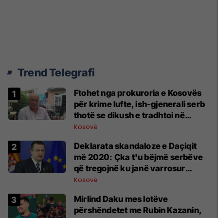
Trend Telegrafi
Ftohet nga prokuroria e Kosovës
për krime lufte, ish-gjenerali serb
thotë se dikush e tradhtoi në
Beograd
Kosovë
​Deklarata skandaloze e Daçiqit
më 2020: Çka t'u bëjmë serbëve
që tregojnë ku janë varrosur
shqiptarët në Serbi
Kosovë
Mirlind Daku mes lotëve
përshëndetet me Rubin Kazanin,