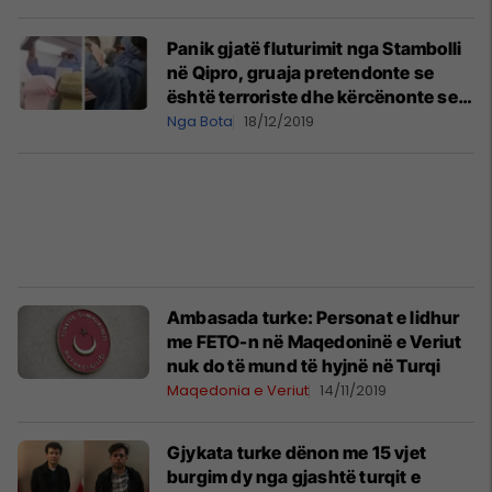
Panik gjatë fluturimit nga Stambolli
në Qipro, gruaja pretendonte se
është terroriste dhe kërcënonte se
do ta hedh në erë aeroplanin
Nga Bota
18/12/2019
Ambasada turke: Personat e lidhur
me FETO-n në Maqedoninë e Veriut
nuk do të mund të hyjnë në Turqi
Maqedonia e Veriut
14/11/2019
Gjykata turke dënon me 15 vjet
burgim dy nga gjashtë turqit e