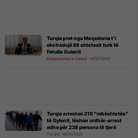
Turqia pret nga Maqedonia t'i
ekstradojë 86 shtetasit turk të
Fetulla Gulenit
Maqedonia e Veriut
14/07/2021
Turqia arreston 210 "mbështetës"
të Gylenit, lëshon urdhër-arrest
edhe për 238 persona të tjerë
Turqia
19/01/2021