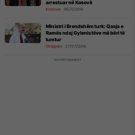
arrestuar në Kosovë
Kosovë
06/11/2019
Ministri i Brendshëm turk: Qasja e
Ramës ndaj Gylenistëve më bëri të
lumtur
Shqipëri
27/07/2019