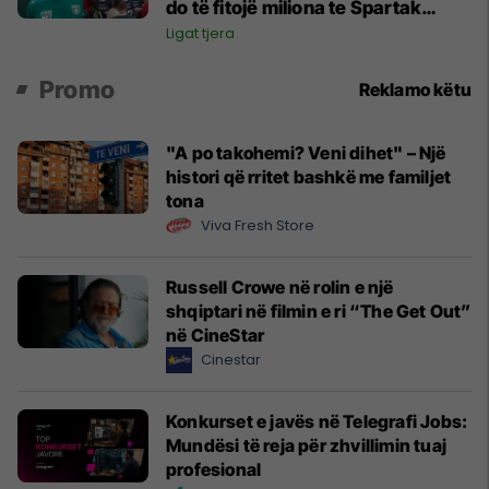
do të fitojë miliona te Spartak
Moska
Ligat tjera
Promo
Reklamo këtu
"A po takohemi? Veni dihet" – Një
histori që rritet bashkë me familjet
tona
Viva Fresh Store
Russell Crowe në rolin e një
shqiptari në filmin e ri “The Get Out”
në CineStar
Cinestar
Konkurset e javës në Telegrafi Jobs:
Mundësi të reja për zhvillimin tuaj
profesional