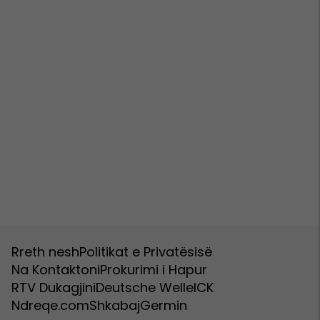
Rreth nesh
Politikat e Privatësisë
Na Kontaktoni
Prokurimi i Hapur
RTV Dukagjini
Deutsche Welle
ICK
Ndreqe.com
Shkabaj
Germin