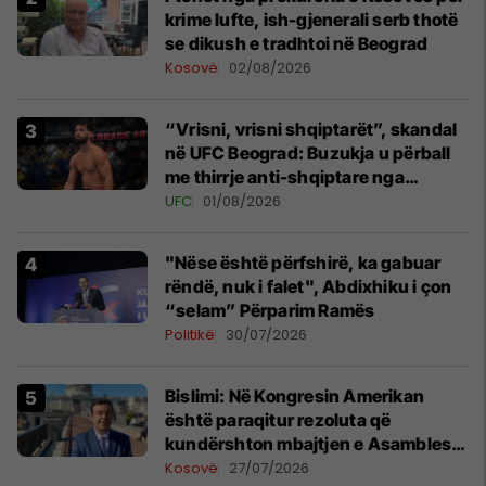
krime lufte, ish-gjenerali serb thotë
se dikush e tradhtoi në Beograd
Kosovë
02/08/2026
“Vrisni, vrisni shqiptarët”, skandal
në UFC Beograd: Buzukja u përball
me thirrje anti-shqiptare nga
tribunat
UFC
01/08/2026
"Nëse është përfshirë, ka gabuar
rëndë, nuk i falet", Abdixhiku i çon
“selam” Përparim Ramës
Politikë
30/07/2026
Bislimi: Në Kongresin Amerikan
është paraqitur rezoluta që
kundërshton mbajtjen e Asamblesë
Parlamentare të OSBE-së në
Kosovë
27/07/2026