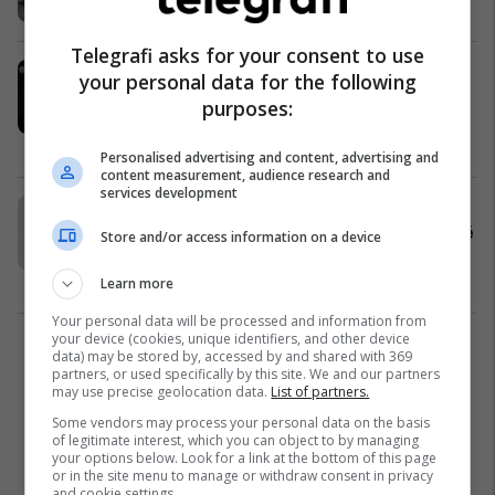
Ballkan
09/07/2019
Telegrafi asks for your consent to use
"Maqedonia e Veriut do të
your personal data for the following
respektojë ligjet vendore dhe
purposes:
ndërkombëtare për pjesëtarët e
FETO-s"
Maqedonia e Veriut
08/04/2019
Personalised advertising and content, advertising and
content measurement, audience research and
services development
Spasovski: Në Maqedoni ka 15
pjesëtarë të FETO-s, dy tashmë janë
Store and/or access information on a device
larguar
Maqedonia e Veriut
05/04/2019
Learn more
Your personal data will be processed and information from
your device (cookies, unique identifiers, and other device
1
data) may be stored by, accessed by and shared with 369
partners, or used specifically by this site. We and our partners
may use precise geolocation data.
List of partners.
Some vendors may process your personal data on the basis
of legitimate interest, which you can object to by managing
your options below. Look for a link at the bottom of this page
or in the site menu to manage or withdraw consent in privacy
and cookie settings.