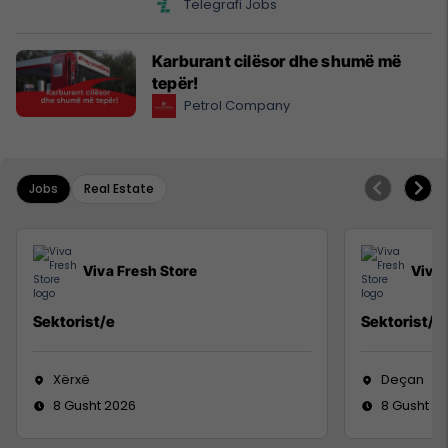
Telegrafi Jobs
Karburant cilësor dhe shumë më
tepër!
Petrol Company
Jobs
Real Estate
Viva Fresh Store
Viva 
Sektorist/e
Sektorist/e
Xërxë
Deçan
8 Gusht 2026
8 Gusht 2