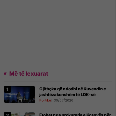
Më të lexuarat
Gjithçka që ndodhi në Kuvendin e
jashtëzakonshëm të LDK-së
Politikë
30/07/2026
Ftohet nga prokuroria e Kosovës për