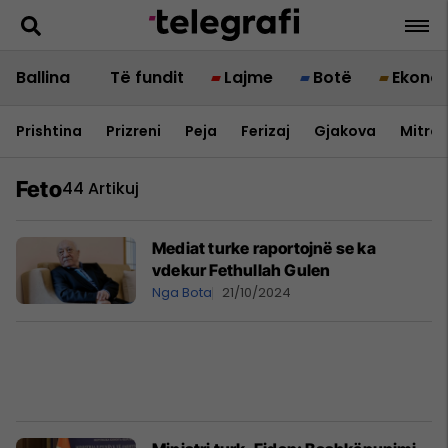
Ballina
Të fundit
Lajme
Botë
Ekono
Prishtina
Prizreni
Peja
Ferizaj
Gjakova
Mitrov
Feto
44 Artikuj
Mediat turke raportojnë se ka
vdekur Fethullah Gulen
Nga Bota
21/10/2024