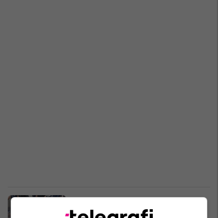
Hetimet kundër FETO-s, urdhër-
arrest për 211 të dyshuar