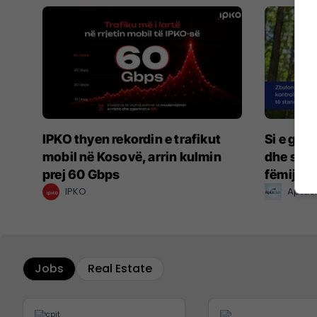
IPKO thyen rekordin e trafikut
Si e gar
mobil në Kosovë, arrin kulmin
dhe sigu
prej 60 Gbps
fëmijët m
IPKO
Aptac
Jobs
Real Estate