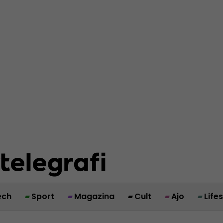
ech
Sport
Magazina
Cult
Ajo
Life