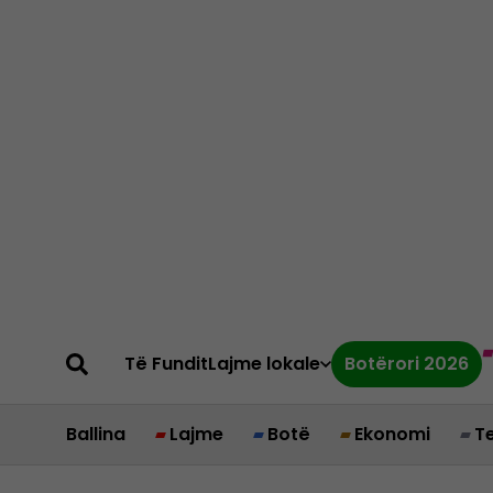
Të Fundit
Lajme lokale
Botërori 2026
Ballina
Lajme
Botë
Ekonomi
T