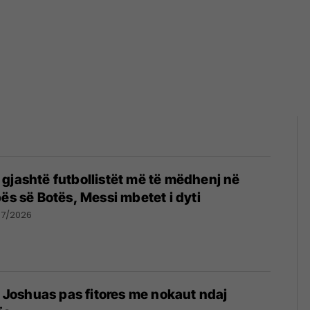
gjashtë futbollistët më të mëdhenj në
pës së Botës, Messi mbetet i dyti
07/2026
të Joshuas pas fitores me nokaut ndaj