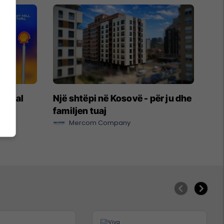
stival
Një shtëpi në Kosovë - për ju dhe
l-it
familjen tuaj
Mercom Company