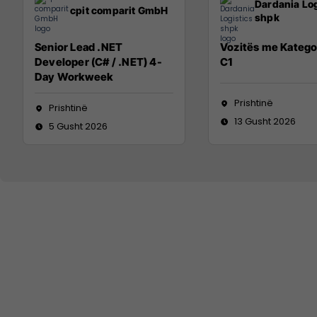
Dardania Log
cpit comparit GmbH
shpk
Senior Lead .NET
Vozitës me Katego
Developer (C# / .NET) 4-
C1
Day Workweek
Prishtinë
Prishtinë
13 Gusht 2026
5 Gusht 2026