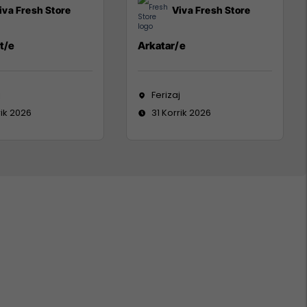
iva Fresh Store
Viva Fresh Store
t/e
Arkatar/e
j
Ferizaj
rik 2026
31 Korrik 2026