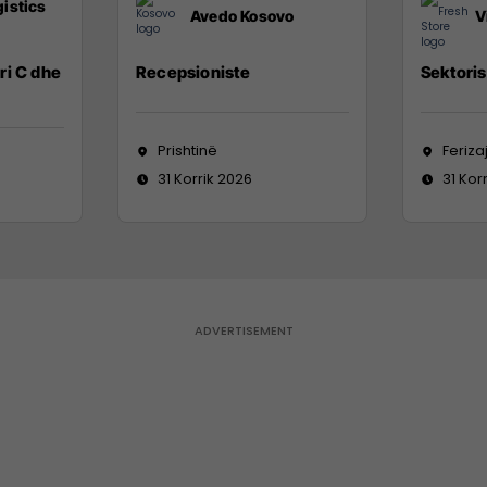
istics
Avedo Kosovo
V
ri C dhe
Recepsioniste
Sektoris
Prishtinë
Feriza
31 Korrik 2026
31 Kor