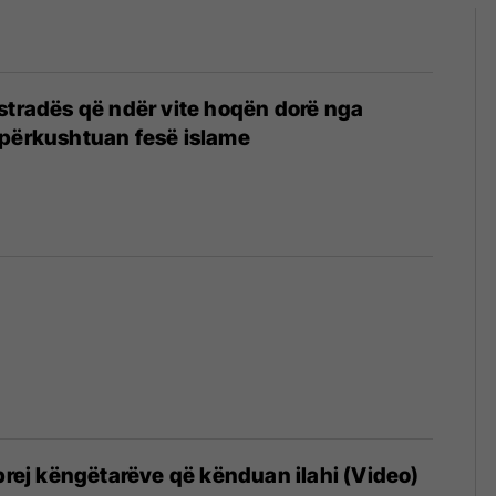
stradës që ndër vite hoqën dorë nga
 përkushtuan fesë islame
 prej këngëtarëve që kënduan ilahi (Video)