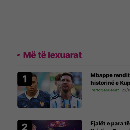
Më të lexuarat
Mbappe rendit 
historinë e Ku
Përfaqësueset
23/
Fjalët e para 