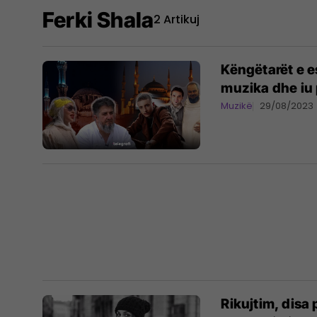
Ferki Shala
2 Artikuj
Këngëtarët e e
muzika dhe iu
Muzikë
29/08/2023
Rikujtim, disa