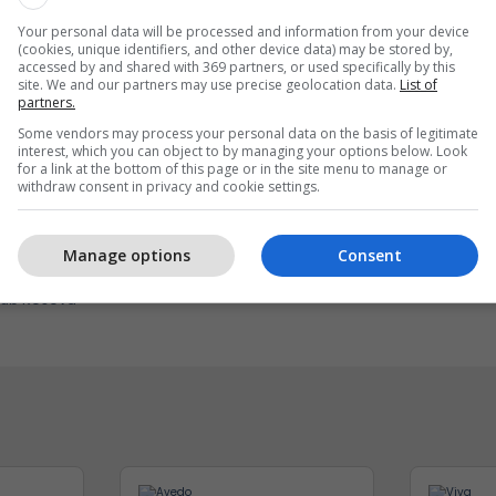
Your personal data will be processed and information from your device
(cookies, unique identifiers, and other device data) may be stored by,
accessed by and shared with 369 partners, or used specifically by this
site. We and our partners may use precise geolocation data.
List of
partners.
Some vendors may process your personal data on the basis of legitimate
interest, which you can object to by managing your options below. Look
for a link at the bottom of this page or in the site menu to manage or
withdraw consent in privacy and cookie settings.
anton Aptamil cilësinë
Përjetojeni Sunny Hill Fe
rinë e produkteve për
2026 me energjinë e Shel
Manage options
Consent
bi 1 vjeç
Sunny Hill Festival
lub Kosova