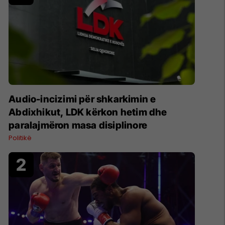
Audio-incizimi për shkarkimin e
Abdixhikut, LDK kërkon hetim dhe
paralajmëron masa disiplinore
Politikë