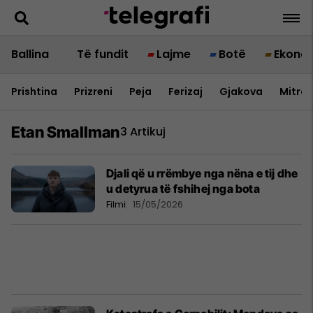
Ballina
Të fundit
Lajme
Botë
Ekono
Prishtina
Prizreni
Peja
Ferizaj
Gjakova
Mitrov
Etan Smallman
3 Artikuj
Djali që u rrëmbye nga nëna e tij dhe
u detyrua të fshihej nga bota
Filmi
15/05/2026