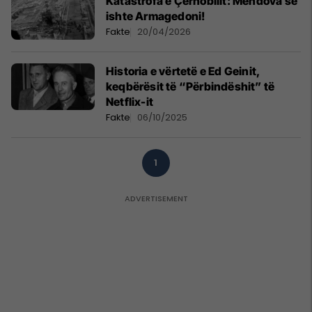
Katastrofa e Çernobilit: Mendova se
ishte Armagedoni!
Fakte
20/04/2026
Historia e vërtetë e Ed Geinit,
keqbërësit të “Përbindëshit” të
Netflix-it
Fakte
06/10/2025
1