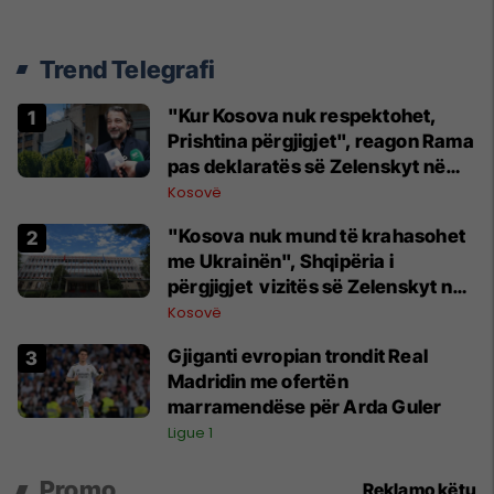
Trend Telegrafi
"Kur Kosova nuk respektohet,
Prishtina përgjigjet", reagon Rama
pas deklaratës së Zelenskyt në
Beograd
Kosovë
"Kosova nuk mund të krahasohet
me Ukrainën", Shqipëria i
përgjigjet vizitës së Zelenskyt në
Serbi
Kosovë
Gjiganti evropian trondit Real
Madridin me ofertën
marramendëse për Arda Guler
Ligue 1
Promo
Reklamo këtu