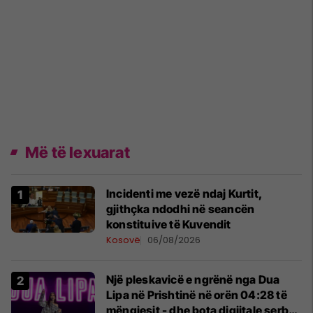
Më të lexuarat
Incidenti me vezë ndaj Kurtit,
gjithçka ndodhi në seancën
konstituive të Kuvendit
Kosovë
06/08/2026
Një pleskavicë e ngrënë nga Dua
Lipa në Prishtinë në orën 04:28 të
mëngjesit - dhe bota digjitale serbe