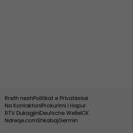
Rreth nesh
Politikat e Privatësisë
Na Kontaktoni
Prokurimi i Hapur
RTV Dukagjini
Deutsche Welle
ICK
Ndreqe.com
Shkabaj
Germin