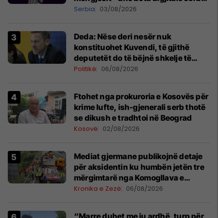
shpall gjendjen e luftës
Serbia
03/08/2026
Deda: Nëse deri nesër nuk
konstituohet Kuvendi, të gjithë
deputetët do të bëjnë shkelje të
rëndë kushtetuese
Politikë
06/08/2026
Ftohet nga prokuroria e Kosovës për
krime lufte, ish-gjenerali serb thotë
se dikush e tradhtoi në Beograd
Kosovë
02/08/2026
Mediat gjermane publikojnë detaje
për aksidentin ku humbën jetën tre
mërgimtarë nga Komogllava e
Ferizajt
Kronika e Zezë
06/08/2026
“Marre duhet me ju ardhë, turp për