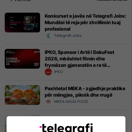
Konkurset e javës në Telegrafi Jobs:
Mundësi të reja për zhvillimin tuaj
profesional
Telegrafi Jobs
IPKO, Sponsor i Artë i DokuFest
2026, mbështet filmin dhe
frymëzon gjeneratën e re të
krijuesve
IPKO
Pashtetat MEKA - zgjedhje praktike
për mëngjes, piknik dhe rrugë
MEKA HALAL FOOD
A po don me rrnu n’deti? Kursimet
mund t’ju sjellin një banesë
Banka Ekonomike