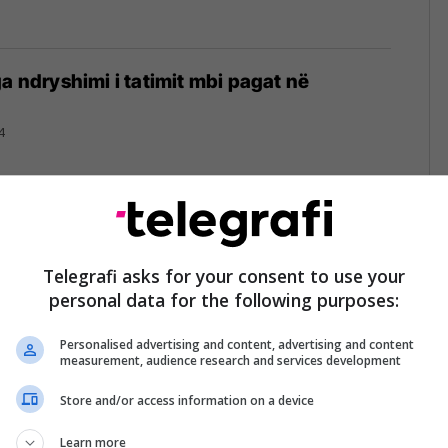
ga ndryshimi i tatimit mbi pagat në
4
are pritet të lehtësojë tatimin mbi pagën,
esa e mesme
Telegrafi asks for your consent to use your
personal data for the following purposes:
4
Personalised advertising and content, advertising and content
measurement, audience research and services development
Store and/or access information on a device
imin për Shqipërinë, për herë të parë e ngjit
Learn more