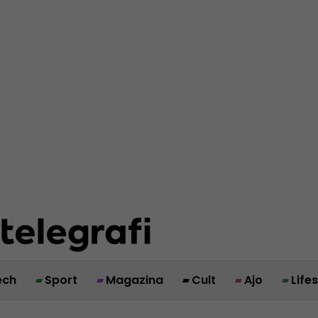
ech
Sport
Magazina
Cult
Ajo
Life