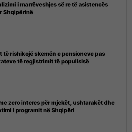
lizimi i marrëveshjes së re të asistencës
r Shqipërinë
4
et të rishikojë skemën e pensioneve pas
tateve të regjistrimit të popullsisë
4
 me zero interes për mjekët, ushtarakët dhe
atimi i programit në Shqipëri
3