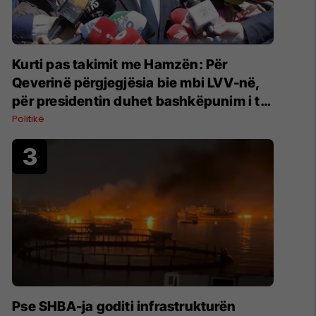
Kurti pas takimit me Hamzën: Për
Qeverinë përgjegjësia bie mbi LVV-në,
për presidentin duhet bashkëpunim i të
gjitha partive
Politikë
Pse SHBA-ja goditi infrastrukturën