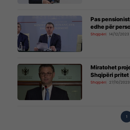
Pas pensionist
edhe për pers
Shqipëri
14/12/2023
Miratohet proj
Shqipëri prite
Shqipëri
27/10/2023
1