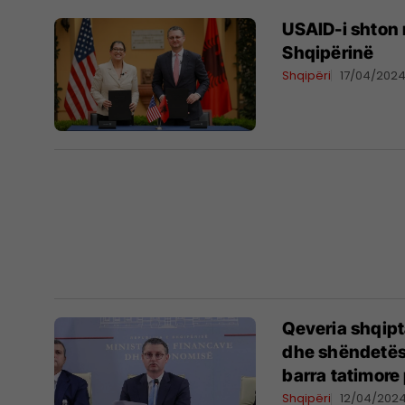
USAID-i shton 
Shqipërinë
Shqipëri
17/04/202
Qeveria shqipt
dhe shëndetësi
barra tatimore 
Shqipëri
12/04/202