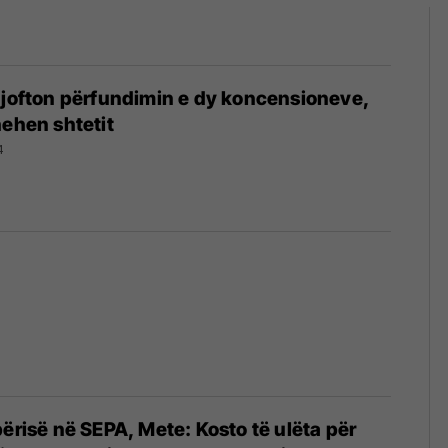
njofton përfundimin e dy koncensioneve,
hehen shtetit
4
përisë në SEPA, Mete: Kosto të ulëta për