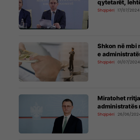
qytetarët, leh
Shqipëri
17/07/2024
Shkon në mbi n
e administratë
Shqipëri
01/07/202
Miratohet rrit
administratës 
Shqipëri
26/06/202