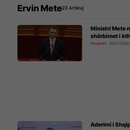
Ervin Mete
23 Artikuj
Ministri Mete 
shërbimet i kt
Shqipëri
25/07/202
Aderimi i Shqi