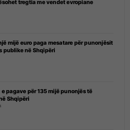
tësohet tregtia me vendet evropiane
jë mijë euro paga mesatare për punonjësit
s publike në Shqipëri
4
ja e pagave për 135 mijë punonjës të
në Shqipëri
4