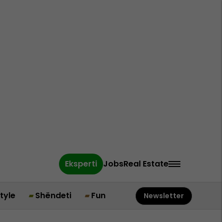
Eksperti
Jobs
Real Estate
style
Shëndeti
Fun
Newsletter