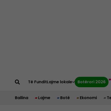
Të Fundit
Lajme lokale
Botërori 2026
Ballina
Lajme
Botë
Ekonomi
T