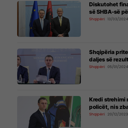
Diskutohet fina
së SHBA-së pë
Shqipëri
13/03/202
Shqipëria prit
daljes së rezul
Shqipëri
05/01/202
Kredi strehimi
policët, nis zb
Shqipëri
20/12/202