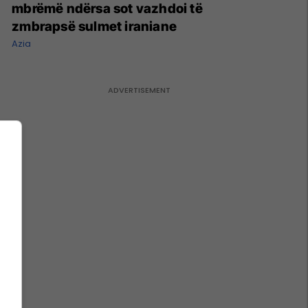
mbrëmë ndërsa sot vazhdoi të
zmbrapsë sulmet iraniane
Azia