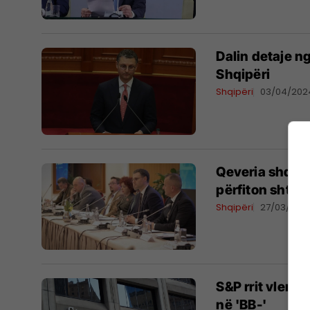
Dalin detaje n
Shqipëri
Shqipëri
03/04/202
Qeveria shqipt
përfiton shtr
Shqipëri
27/03/202
S&P rrit vlerës
në 'BB-'