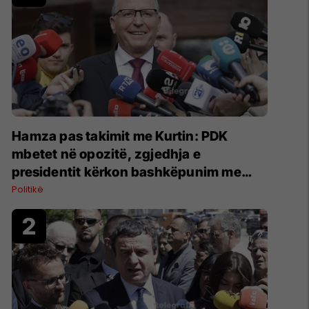
Hamza pas takimit me Kurtin: PDK
mbetet në opozitë, zgjedhja e
presidentit kërkon bashkëpunim me
LVV-në
Politikë