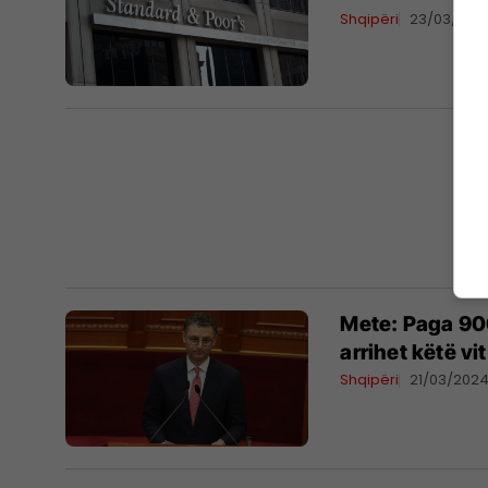
Shqipëri
23/03/202
Mete: Paga 900
arrihet këtë vit
Shqipëri
21/03/202