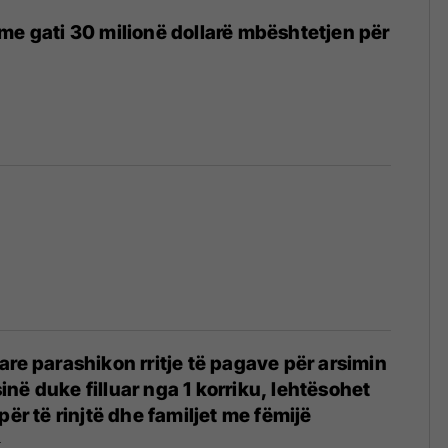
me gati 30 milionë dollarë mbështetjen për
4
are parashikon rritje të pagave për arsimin
në duke filluar nga 1 korriku, lehtësohet
për të rinjtë dhe familjet me fëmijë
4