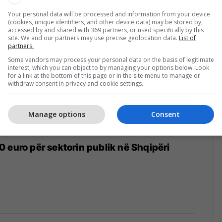
4
Your personal data will be processed and information from your device
(cookies, unique identifiers, and other device data) may be stored by,
accessed by and shared with 369 partners, or used specifically by this
site. We and our partners may use precise geolocation data.
List of
partners.
Some vendors may process your personal data on the basis of legitimate
interest, which you can object to by managing your options below. Look
for a link at the bottom of this page or in the site menu to manage or
withdraw consent in privacy and cookie settings.
Manage options
Consent
 euro për sektorin publik në Shqipëri
4