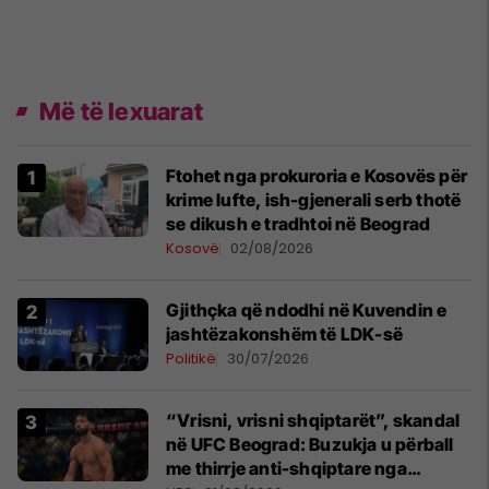
Më të lexuarat
Ftohet nga prokuroria e Kosovës për
krime lufte, ish-gjenerali serb thotë
se dikush e tradhtoi në Beograd
Kosovë
02/08/2026
Gjithçka që ndodhi në Kuvendin e
jashtëzakonshëm të LDK-së
Politikë
30/07/2026
“Vrisni, vrisni shqiptarët”, skandal
në UFC Beograd: Buzukja u përball
me thirrje anti-shqiptare nga