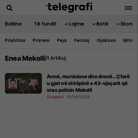
Ballina
Të fundit
Lajme
Botë
Ekono
Prishtina
Prizreni
Peja
Ferizaj
Gjakova
Mitrov
Enea Mekolli
11 Artikuj
Armë, municione dhe dronë… Çfarë
u gjet në shtëpinë e 43-vjeçarit që
vrau policin Mekolli
Shqipëri
05/06/2026