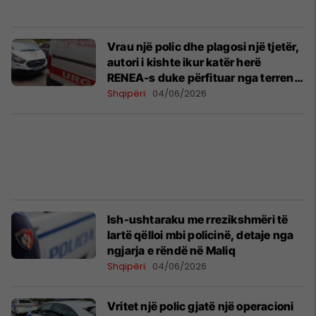
Vrau një polic dhe plagosi një tjetër,
autori i kishte ikur katër herë
RENEA-s duke përfituar nga terreni i
vështirë
Shqipëri
04/06/2026
Ish-ushtaraku me rrezikshmëri të
lartë qëlloi mbi policinë, detaje nga
ngjarja e rëndë në Maliq
Shqipëri
04/06/2026
Vritet një polic gjatë një operacioni