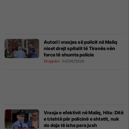
Autori i vrasjes së policit në Maliq
niset drejt spitalit të Tiranës nën
forca të shumta policie
Shqipëri
04/06/2026
Vrasja e efektivit në Maliq, Hita: Ditë
e trishtë për policinë e shtetit, nuk
do doja të isha para jush