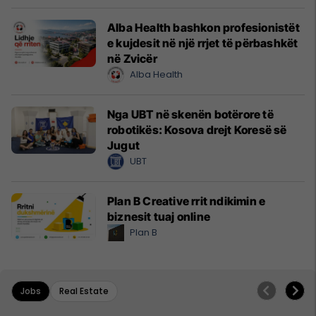
Alba Health bashkon profesionistët
e kujdesit në një rrjet të përbashkët
në Zvicër
Alba Health
Nga UBT në skenën botërore të
robotikës: Kosova drejt Koresë së
Jugut
UBT
Plan B Creative rrit ndikimin e
biznesit tuaj online
Plan B
Jobs
Real Estate