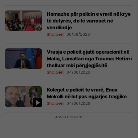
Homazhe për policin e vrarë në krye
të detyrës, do të varroset në
vendlindje
Shqipëri
05/06/2026
Vrasja e policit gjatë operacionit në
Maliq, Lamallari nga Trauma: Hetim i
thelluar mbi përgjegjësitë
Shqipëri
04/06/2026
Kolegët e policit të vrarë, Enea
Mekolli në lot pas ngjarjes tragjike
Shqipëri
04/06/2026