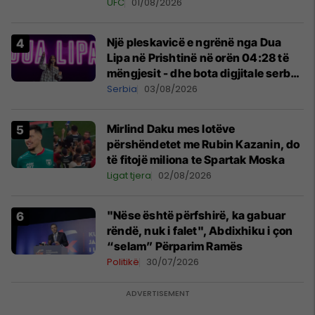
tribunat
UFC
01/08/2026
Një pleskavicë e ngrënë nga Dua
Lipa në Prishtinë në orën 04:28 të
mëngjesit - dhe bota digjitale serbe
shpall gjendjen e luftës
Serbia
03/08/2026
Mirlind Daku mes lotëve
përshëndetet me Rubin Kazanin, do
të fitojë miliona te Spartak Moska
Ligat tjera
02/08/2026
"Nëse është përfshirë, ka gabuar
rëndë, nuk i falet", Abdixhiku i çon
“selam” Përparim Ramës
Politikë
30/07/2026