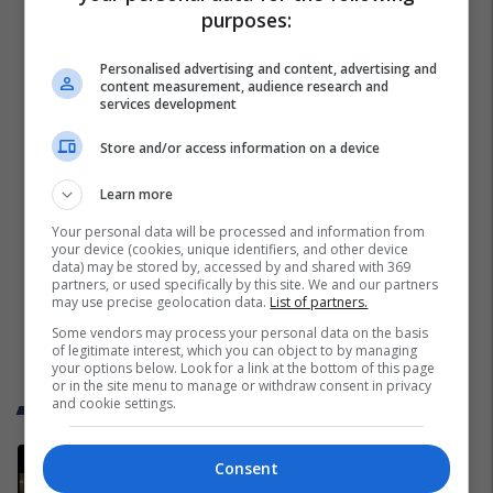
purposes:
Personalised advertising and content, advertising and
content measurement, audience research and
services development
Store and/or access information on a device
Learn more
Your personal data will be processed and information from
your device (cookies, unique identifiers, and other device
data) may be stored by, accessed by and shared with 369
partners, or used specifically by this site. We and our partners
may use precise geolocation data.
List of partners.
Some vendors may process your personal data on the basis
of legitimate interest, which you can object to by managing
your options below. Look for a link at the bottom of this page
or in the site menu to manage or withdraw consent in privacy
and cookie settings.
Trend Telegrafi
Kurti pas takimit me Abdixhikun:
Consent
Nuk kemi marrëveshje politike me