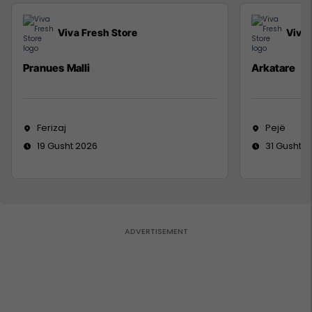
Viva Fresh Store
Viva 
Pranues Malli
Arkatare
Ferizaj
Pejë
19 Gusht 2026
31 Gusht 2