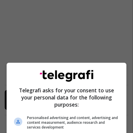
Telegrafi asks for your consent to use
Shiu vështirëson qarkullimin në
your personal data for the following
rrugët e Prishtinës (Video)
purposes:
Prishtina
21/05/2018
Personalised advertising and content, advertising and
content measurement, audience research and
1
services development