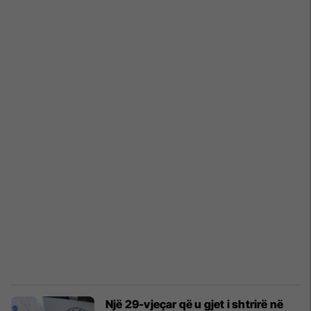
Një 29-vjeçar që u gjet i shtrirë në