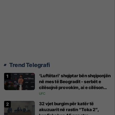
Trend Telegrafi
‘Luftëtari’ shqiptar bën shqiponjën
në mes të Beogradit - serbët e
cilësojnë provokim, ai e cilëson
simbol të identitetit
UFC
32 vjet burgim për katër të
akuzuarit në rastin “Toka 2”,