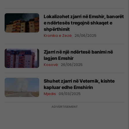
​Lokalizohet zjarri në Emshir, banorët
e ndërtesës tregojnë shkaqet e
shpërthimit
Kronika e Zezë
26/06/2025
Zjarri në një ndërtesë banimi në
lagjen Emshir
Kosovë
26/06/2025
Shuhet zjarri në Veternik, kishte
kapluar edhe Emshirin
Mjedis
09/03/2025