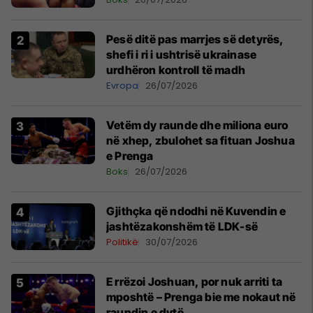
Pesë ditë pas marrjes së detyrës,
shefi i ri i ushtrisë ukrainase
urdhëron kontroll të madh
Evropa
26/07/2026
Vetëm dy raunde dhe miliona euro
në xhep, zbulohet sa fituan Joshua
e Prenga
Boks
26/07/2026
Gjithçka që ndodhi në Kuvendin e
jashtëzakonshëm të LDK-së
Politikë
30/07/2026
E rrëzoi Joshuan, por nuk arriti ta
mposhtë – Prenga bie me nokaut në
raundin e dytë