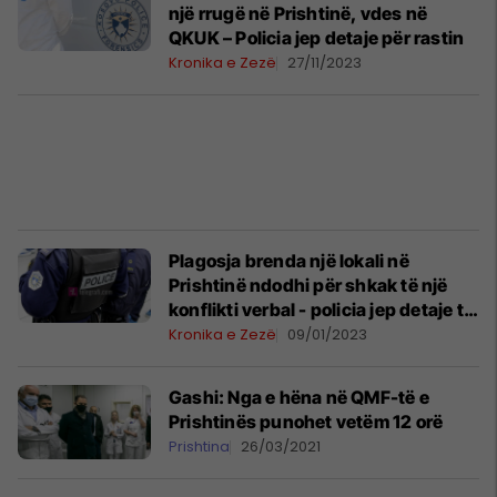
një rrugë në Prishtinë, vdes në
QKUK – Policia jep detaje për rastin
Kronika e Zezë
27/11/2023
Plagosja brenda një lokali në
Prishtinë ndodhi për shkak të një
konflikti verbal - policia jep detaje të
reja
Kronika e Zezë
09/01/2023
Gashi: Nga e hëna në QMF-të e
Prishtinës punohet vetëm 12 orë
Prishtina
26/03/2021