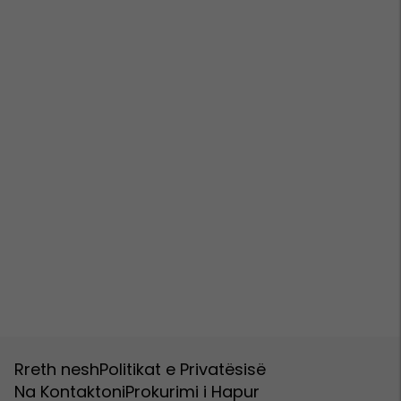
Rreth nesh
Politikat e Privatësisë
Na Kontaktoni
Prokurimi i Hapur