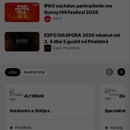
IPKO vazhdon partneritetin me
Sunny Hill Festival 2026
IPKO
EXPO DIASPORA 2026 mbahet më
3, 4 dhe 5 gusht në Prishtinë
Expo Prishtina
Jobs
Real Estate
ALTINBAS
Elko
Asistente e Shitjes
Specialist M
Prishtinë
Ferizaj