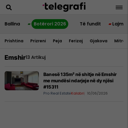
Ballina
Botërori 2026
Të fundit
Lajme
Prishtina
Prizreni
Peja
Ferizaj
Gjakova
Mitrov
Emshir
13 Artikuj
Banesë 135m² në shitje në Emshir
me mundësi ndarjeje në dy njësi
#15311
Pro Real Estate
Kalabri
10/06/2026