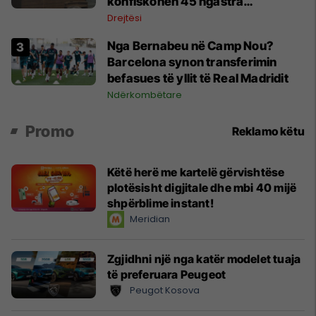
konfiskohen 45 ngastra
kadastrale
Drejtësi
Nga Bernabeu në Camp Nou?
Barcelona synon transferimin
befasues të yllit të Real Madridit
Ndërkombëtare
Promo
Reklamo këtu
Këtë herë me kartelë gërvishtëse
plotësisht digjitale dhe mbi 40 mijë
shpërblime instant!
Meridian
Zgjidhni një nga katër modelet tuaja
të preferuara Peugeot
Peugot Kosova