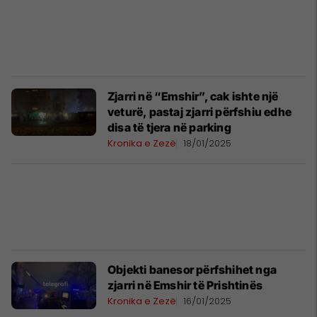
Zjarri në “Emshir”, cak ishte një
veturë, pastaj zjarri përfshiu edhe
disa të tjera në parking
Kronika e Zezë
18/01/2025
Objekti banesor përfshihet nga
zjarri në Emshir të Prishtinës
Kronika e Zezë
16/01/2025