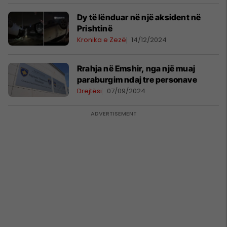
Dy të lënduar në një aksident në
Prishtinë
Kronika e Zezë
14/12/2024
​Rrahja në Emshir, nga një muaj
paraburgim ndaj tre personave
Drejtësi
07/09/2024