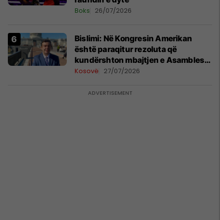
Boks
26/07/2026
Bislimi: Në Kongresin Amerikan
është paraqitur rezoluta që
kundërshton mbajtjen e Asamblesë
Parlamentare të OSBE-së në
Kosovë
27/07/2026
Beograd