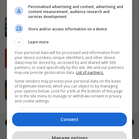
Meridian
Personalised advertising and content, advertising and
content measurement, audience research and
services development
Zgjidhni një nga katër modelet tuaja
të preferuara Peugeot
Store and/or access information on a device
Peugot Kosova
Learn more
IPKO vazhdon partneritetin me
Your personal data will be processed and information from
your device (cookies, unique identifiers, and other device
Sunny Hill Festival 2026
data) may be stored by, accessed by and shared with 369
IPKO
partners, or used specifically by this site. We and our partners
may use precise geolocation data.
List of partners.
Some vendors may process your personal data on the basis
EXPO DIASPORA 2026 mbahet më
of legitimate interest, which you can object to by managing
3, 4 dhe 5 gusht në Prishtinë
your options below. Look for a link at the bottom of this page
or in the site menu to manage or withdraw consent in privacy
Expo Prishtina
and cookie settings.
Consent
Jobs
Real Estate
Manage options