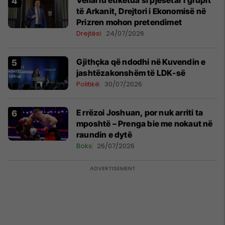
Vëllai iu etiketua si pjesëtar i grupit
të Arkanit, Drejtori i Ekonomisë në
Prizren mohon pretendimet
Drejtësi
24/07/2026
Gjithçka që ndodhi në Kuvendin e
jashtëzakonshëm të LDK-së
Politikë
30/07/2026
E rrëzoi Joshuan, por nuk arriti ta
mposhtë – Prenga bie me nokaut në
raundin e dytë
Boks
26/07/2026