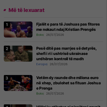
Më të lexuarat
Fjalët e para të Joshuas pas fitores
me nokaut ndaj Kristian Prengës
Boks
26/07/2026
Pesë ditë pas marrjes së detyrës,
shefi i ri i ushtrisë ukrainase
urdhëron kontroll të madh
Evropa
26/07/2026
Vetëm dy raunde dhe miliona euro
në xhep, zbulohet sa fituan Joshua
e Prenga
Boks
26/07/2026