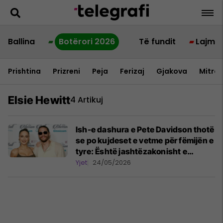
Ballina
Botërori 2026
Të fundit
Lajme
Prishtina
Prizreni
Peja
Ferizaj
Gjakova
Mitrov
Elsie Hewitt
4 Artikuj
Ish-e dashura e Pete Davidson thotë
se po kujdeset e vetme për fëmijën e
tyre: Është jashtëzakonisht e
vështirë
Yjet
24/05/2026