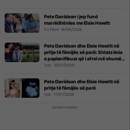
Pete Davidson i jep fund
marrëdhënies me Elsie Hewitt
Po Flitet
18/05/2026
Pete Davidson dhe Elsie Hewitt në
pritje të fëmijës së parë: Shtatzënia
e paplanifikuar që i afroi më shumë
se kurrë
Yjet
19/07/2025
Pete Davidson dhe Elsie Hewitt në
pritje të fëmijës së parë
Yjet
17/07/2025