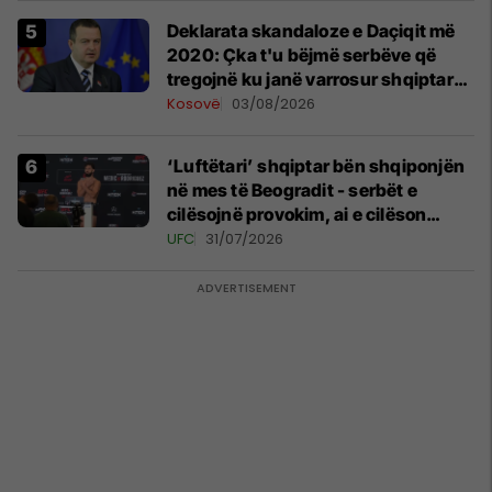
​Deklarata skandaloze e Daçiqit më
2020: Çka t'u bëjmë serbëve që
tregojnë ku janë varrosur shqiptarët
në Serbi
Kosovë
03/08/2026
‘Luftëtari’ shqiptar bën shqiponjën
në mes të Beogradit - serbët e
cilësojnë provokim, ai e cilëson
simbol të identitetit
UFC
31/07/2026