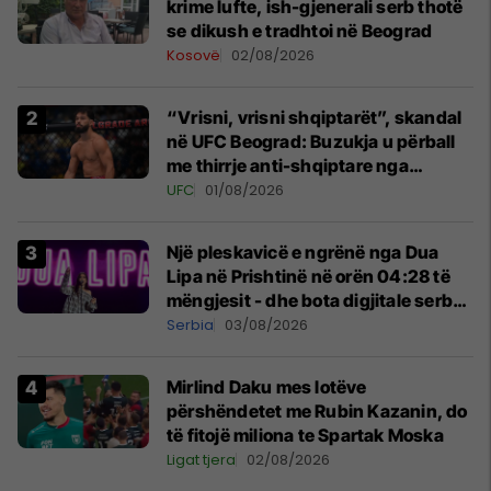
krime lufte, ish-gjenerali serb thotë
se dikush e tradhtoi në Beograd
Kosovë
02/08/2026
“Vrisni, vrisni shqiptarët”, skandal
në UFC Beograd: Buzukja u përball
me thirrje anti-shqiptare nga
tribunat
UFC
01/08/2026
Një pleskavicë e ngrënë nga Dua
Lipa në Prishtinë në orën 04:28 të
mëngjesit - dhe bota digjitale serbe
shpall gjendjen e luftës
Serbia
03/08/2026
Mirlind Daku mes lotëve
përshëndetet me Rubin Kazanin, do
të fitojë miliona te Spartak Moska
Ligat tjera
02/08/2026