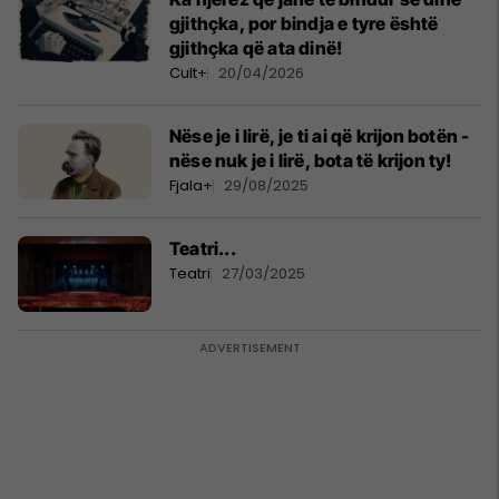
gjithçka, por bindja e tyre është
gjithçka që ata dinë!
Cult+
20/04/2026
Nëse je i lirë, je ti ai që krijon botën -
nëse nuk je i lirë, bota të krijon ty!
Fjala+
29/08/2025
Teatri...
Teatri
27/03/2025