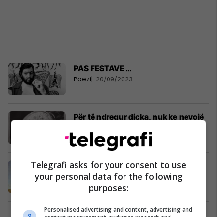
PAS FESTAVE …
Poezi
20/09/2023
Për të ndrequr diçka, nuk ke nevojë
të poshtërosh dikë
Fjala+
06/09/2023
Telegrafi asks for your consent to use
Suksesi i mediokritetit …
your personal data for the following
Fjala+
03/03/2023
purposes:
Personalised advertising and content, advertising and