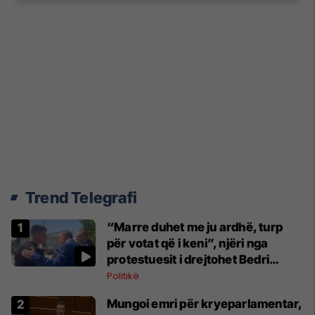
Trend Telegrafi
“Marre duhet me ju ardhë, turp
për votat që i keni”, njëri nga
protestuesit i drejtohet Bedri
Hamzës
Politikë
Mungoi emri për kryeparlamentar,