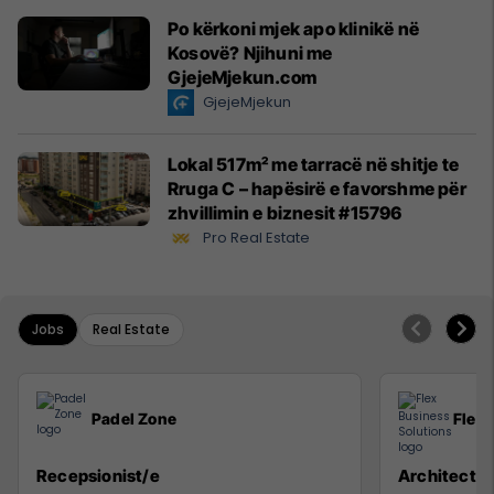
Po kërkoni mjek apo klinikë në
Kosovë? Njihuni me
GjejeMjekun.com
GjejeMjekun
Lokal 517m² me tarracë në shitje te
Rruga C – hapësirë e favorshme për
zhvillimin e biznesit #15796
Pro Real Estate
Jobs
Real Estate
Padel Zone
Flex 
Recepsionist/e
Architect