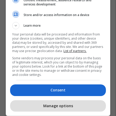
content measurement, audience research and
1
services development
Store and/or access information on a device
Learn more
Your personal data will be processed and information from
your device (cookies, unique identifiers, and other device
data) may be stored by, accessed by and shared with 369
partners, or used specifically by this site. We and our partners
may use precise geolocation data.
List of partners.
Some vendors may process your personal data on the basis
of legitimate interest, which you can object to by managing
your options below. Look for a link at the bottom of this page
or in the site menu to manage or withdraw consent in privacy
and cookie settings.
Consent
Manage options