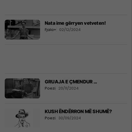
Nata ime gërryen vetveten!
Fjala+
02/12/2024
GRUAJA E ÇMENDUR …
Poezi
20/11/2024
KUSH ËNDËRRON MË SHUMË?
Poezi
30/09/2024