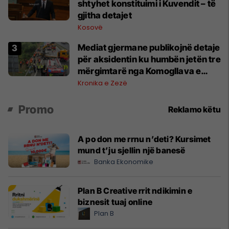
shtyhet konstituimi i Kuvendit – të
gjitha detajet
Kosovë
Mediat gjermane publikojnë detaje
për aksidentin ku humbën jetën tre
mërgimtarë nga Komogllava e
Ferizajt
Kronika e Zezë
Promo
Reklamo këtu
A po don me rrnu n’deti? Kursimet
mund t’ju sjellin një banesë
Banka Ekonomike
Plan B Creative rrit ndikimin e
biznesit tuaj online
Plan B