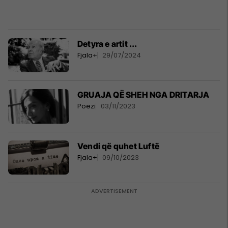
Detyra e artit ...
Fjala+
29/07/2024
GRUAJA QË SHEH NGA DRITARJA
Poezi
03/11/2023
Vendi që quhet Luftë
Fjala+
09/10/2023