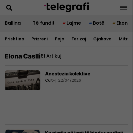
Ballina
Të fundit
Lajme
Botë
Ekono
Prishtina
Prizreni
Peja
Ferizaj
Gjakova
Mitrov
Elona Caslli
81 Artikuj
Anestezia kolektive
Cult+
22/04/2026
Ka njerëz që janë të bindur se dinë