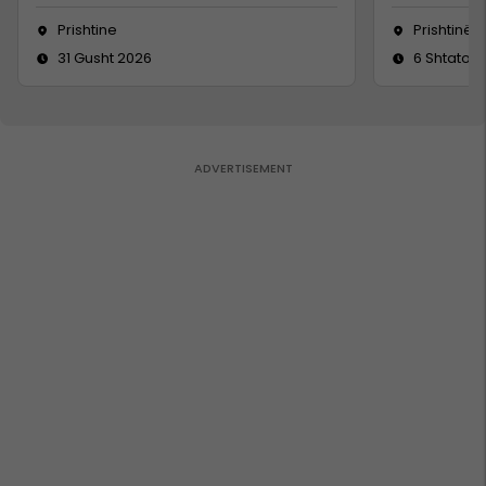
Prishtine
Prishtinë
31 Gusht 2026
6 Shtator 