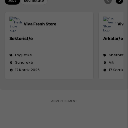
Jobs
Real Estate
Viva Fresh Store
Viva 
Sektorist/e
Arkatar/e
Logjistikë
Shërbime 
Suharekë
Viti
17 Korrik 2026
17 Korrik 