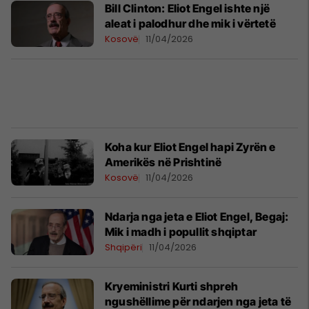
Bill Clinton: Eliot Engel ishte një
aleat i palodhur dhe mik i vërtetë
Kosovë
11/04/2026
Koha kur Eliot Engel hapi Zyrën e
Amerikës në Prishtinë
Kosovë
11/04/2026
Ndarja nga jeta e Eliot Engel, Begaj:
Mik i madh i popullit shqiptar
Shqipëri
11/04/2026
Kryeministri Kurti shpreh
ngushëllime për ndarjen nga jeta të