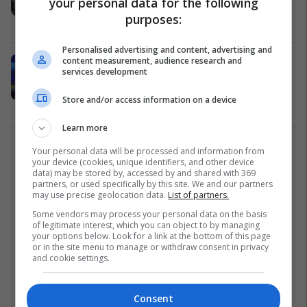
your personal data for the following
SHBA
purposes:
Kosovë
10/04/2026
Personalised advertising and content, advertising and
content measurement, audience research and
Raportet Kosovë-Serbi, Steinbaum:
services development
Shkëmbimi i territoreve mund të
rikthehet si ide nga administrata
Store and/or access information on a device
Trump
Kosovë
15/11/2024
Learn more
Your personal data will be processed and information from
1
your device (cookies, unique identifiers, and other device
data) may be stored by, accessed by and shared with 369
partners, or used specifically by this site. We and our partners
may use precise geolocation data.
List of partners.
Some vendors may process your personal data on the basis
of legitimate interest, which you can object to by managing
your options below. Look for a link at the bottom of this page
or in the site menu to manage or withdraw consent in privacy
and cookie settings.
Consent