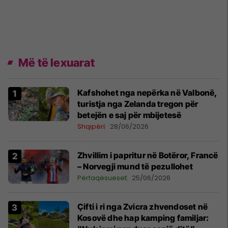
Më të lexuarat
Kafshohet nga nepërka në Valbonë,
turistja nga Zelanda tregon për
betejën e saj për mbijetesë
Shqipëri
28/06/2026
Zhvillim i papritur në Botëror, Francë
– Norvegji mund të pezullohet
Përfaqësueset
25/06/2026
Çifti i ri nga Zvicra zhvendoset në
Kosovë dhe hap kamping familjar: