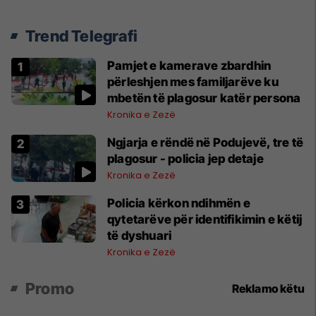
Trend Telegrafi
Pamjet e kamerave zbardhin
përleshjen mes familjarëve ku
mbetën të plagosur katër persona
Kronika e Zezë
Ngjarja e rëndë në Podujevë, tre të
plagosur - policia jep detaje
Kronika e Zezë
Policia kërkon ndihmën e
qytetarëve për identifikimin e këtij
të dyshuari
Kronika e Zezë
Promo
Reklamo këtu