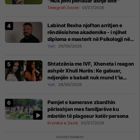
"Nuk jemi penduar asnjë ditë"
Telegrafi Zvicer
01/07/2026
Labinot Rexha njofton arritjen e
rëndësishme akademike - i njihet
diploma e masterit në Psikologji në
Zvicër
Yjet
29/06/2026
Shtatzënia me IVF, Xheneta i reagon
ashpër Xhuli Nurës: Ke gabuar,
ndjenjën e babait nuk mund t'ia
plotësosh kurrë
Yjet
28/06/2026
Pamjet e kamerave zbardhin
përleshjen mes familjarëve ku
mbetën të plagosur katër persona
Kronika e Zezë
02/07/2026