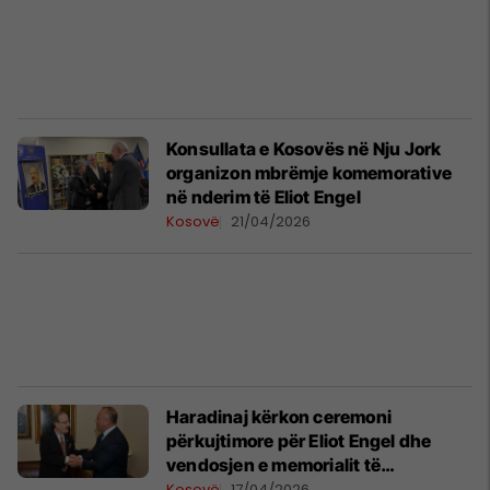
Konsullata e Kosovës në Nju Jork
organizon mbrëmje komemorative
në nderim të Eliot Engel
Kosovë
21/04/2026
Haradinaj kërkon ceremoni
përkujtimore për Eliot Engel dhe
vendosjen e memorialit të
përhershëm brenda hapësirave të
Kosovë
17/04/2026