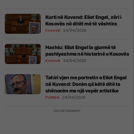
Kurti në Kuvend: Eliot Engel, zëri i
Kosovës në ditët më të vështira
Kosovë
24/04/2026
​Haxhiu: Eliot Engel la gjurmë të
pashlyeshme në historinë e Kosovës
Kosovë
24/04/2026
Tahiri vjen me portretin e Eliot Engel
në Kuvend: Donim që këtë ditë ta
shënonim me një vepër artistike
Politikë
24/04/2026