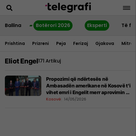
Ballina
Botërori 2026
Eksperti
Të fu
Prishtina
Prizreni
Peja
Ferizaj
Gjakova
Mitrov
Eliot Engel
171 Artikuj
Propozimi që ndërtesës në
Ambasadën amerikane në Kosovë t'i
vihet emri i Engelit merr aprovimin e
parë
Kosovë
14/05/2026