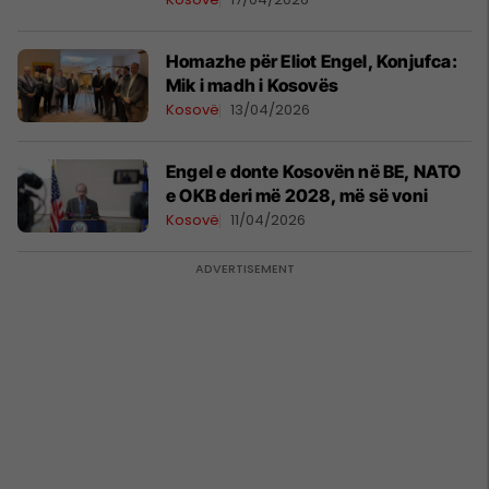
institucionit
Homazhe për Eliot Engel, Konjufca:
Mik i madh i Kosovës
Kosovë
13/04/2026
​Engel e donte Kosovën në BE, NATO
e OKB deri më 2028, më së voni
Kosovë
11/04/2026