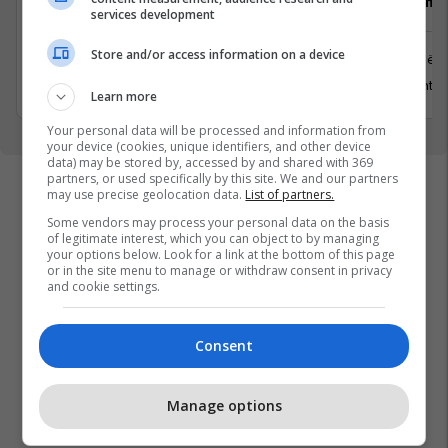
Senior Lead .NET Developer (C# /
Vozitës me 
services development
.NET) 4-Day Workweek
Store and/or access information on a device
Prishtinë
Prishtinë
13 Gusht 2
5 Gusht 2026
Learn more
Your personal data will be processed and information from
your device (cookies, unique identifiers, and other device
data) may be stored by, accessed by and shared with 369
partners, or used specifically by this site. We and our partners
may use precise geolocation data.
List of partners.
Some vendors may process your personal data on the basis
of legitimate interest, which you can object to by managing
your options below. Look for a link at the bottom of this page
or in the site menu to manage or withdraw consent in privacy
and cookie settings.
Consent
Manage options