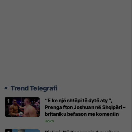
Trend Telegrafi
“E ke një shtëpi të dytë aty”,
Prenga fton Joshuan në Shqipëri –
britaniku befason me komentin
Boks