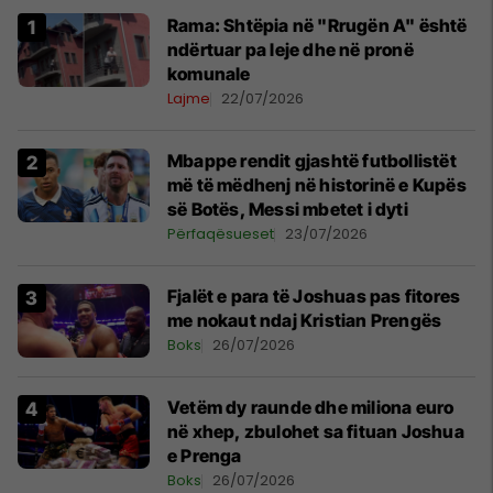
Rama: Shtëpia në "Rrugën A" është
ndërtuar pa leje dhe në pronë
komunale
Lajme
22/07/2026
Mbappe rendit gjashtë futbollistët
më të mëdhenj në historinë e Kupës
së Botës, Messi mbetet i dyti
Përfaqësueset
23/07/2026
Fjalët e para të Joshuas pas fitores
me nokaut ndaj Kristian Prengës
Boks
26/07/2026
Vetëm dy raunde dhe miliona euro
në xhep, zbulohet sa fituan Joshua
e Prenga
Boks
26/07/2026