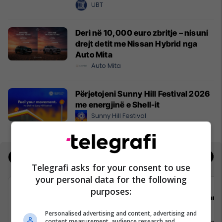
UBT
Deri në 10,000 euro zbritje – nisuni
drejt detit me Nissan Hybrid nga
Auto Mita
Auto Mita
Përjetojeni Sunny Hill Festival 2026
me energjinë e Shell-it
Sunny Hill Festival
Jobs
Real Estate
Telegrafi asks for your consent to use
your personal data for the following
purposes:
cpit comparit GmbH
Darda
Personalised advertising and content, advertising and
content measurement, audience research and