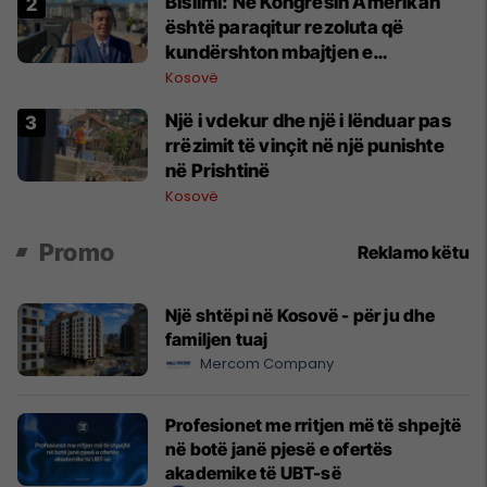
Bislimi: Në Kongresin Amerikan
është paraqitur rezoluta që
kundërshton mbajtjen e
Asamblesë Parlamentare të
Kosovë
OSBE-së në Beograd
Një i vdekur dhe një i lënduar pas
rrëzimit të vinçit në një punishte
në Prishtinë
Kosovë
Promo
Reklamo këtu
Një shtëpi në Kosovë - për ju dhe
familjen tuaj
Mercom Company
Profesionet me rritjen më të shpejtë
në botë janë pjesë e ofertës
akademike të UBT-së