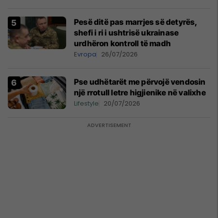
Pesë ditë pas marrjes së detyrës,
shefi i ri i ushtrisë ukrainase
urdhëron kontroll të madh
Evropa
26/07/2026
Pse udhëtarët me përvojë vendosin
një rrotull letre higjienike në valixhe
Lifestyle
20/07/2026