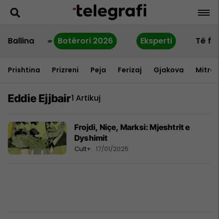
Ballina
Botërori 2026
Eksperti
Të fu
Prishtina
Prizreni
Peja
Ferizaj
Gjakova
Mitrov
Eddie Ejjbair
1 Artikuj
Frojdi, Niçe, Marksi: Mjeshtrit e
Dyshimit
Cult+
17/01/2025