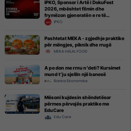
IPKO, Sponsor i Artë i DokuFest
2026, mbështet filmin dhe
frymëzon gjeneratën e re të
krijuesve
IPKO
Pashtetat MEKA - zgjedhje praktike
për mëngjes, piknik dhe rrugë
MEKA HALAL FOOD
A po don me rrnu n’deti? Kursimet
mund t’ju sjellin një banesë
Banka Ekonomike
Mësoni kujdesin shëndetësor
përmes përvojës praktike me
EduCare
Edu Care