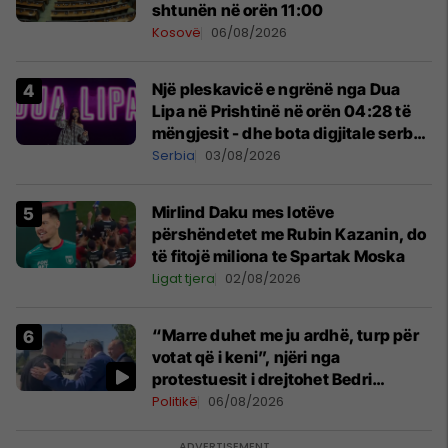
shtunën në orën 11:00
Kosovë
06/08/2026
Një pleskavicë e ngrënë nga Dua
Lipa në Prishtinë në orën 04:28 të
mëngjesit - dhe bota digjitale serbe
shpall gjendjen e luftës
Serbia
03/08/2026
Mirlind Daku mes lotëve
përshëndetet me Rubin Kazanin, do
të fitojë miliona te Spartak Moska
Ligat tjera
02/08/2026
“Marre duhet me ju ardhë, turp për
votat që i keni”, njëri nga
protestuesit i drejtohet Bedri
Hamzës
Politikë
06/08/2026