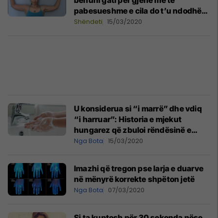
bëhuni gati për gjënë më të
pabesueshme e cila do t’u ndodhë
krahëve tuaj
Shëndeti
15/03/2020
U konsiderua si “i marrë” dhe vdiq
“i harruar”: Historia e mjekut
hungarez që zbuloi rëndësinë e
larjes së duarve
Nga Bota
15/03/2020
Imazhi që tregon pse larja e duarve
në mënyrë korrekte shpëton jetë
Nga Bota
07/03/2020
Si ta kuptosh për 30 sekonda nëse