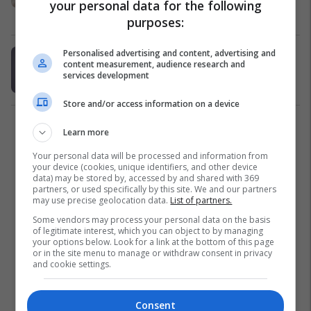
your personal data for the following
Kujdesi për lëkurën dhe trupin
24/12/2018
purposes:
Personalised advertising and content, advertising and
Diferenca e gishti tregues me atë të
content measurement, audience research and
unazës tregon madhësinë e penisit
services development
Lifestyle
27/11/2018
Store and/or access information on a device
2
Learn more
Your personal data will be processed and information from
your device (cookies, unique identifiers, and other device
data) may be stored by, accessed by and shared with 369
partners, or used specifically by this site. We and our partners
may use precise geolocation data.
List of partners.
Some vendors may process your personal data on the basis
of legitimate interest, which you can object to by managing
your options below. Look for a link at the bottom of this page
or in the site menu to manage or withdraw consent in privacy
and cookie settings.
Consent