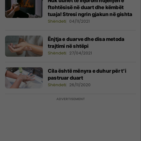
Nuk duhet të injoroni ndjenjën e
ftohtësisë në duart dhe këmbët
tuaja! Stresi ngrin gjakun në gishta
Shëndeti
04/11/2021
Ënjtja e duarve dhe disa metoda
trajtimi në shtëpi
Shëndeti
27/04/2021
Cila është mënyra e duhur për t’i
pastruar duart
Shëndeti
26/11/2020