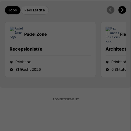
Jobs
Real Estate
Padel Zone
Flex 
Recepsionist/e
Architect
Prishtine
Prishtinë
31 Gusht 2026
6 Shtator 