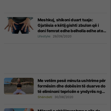
Meshkuj, shikoni duart tuaja:
Gjatësia e këtij gishti zbulon që i
doni femrat edhe belholla edhe ato
me trup të mbushur
Lifestyle
29/09/2020
Me vetëm pesë minuta ushtrime për
formësim dhe dobësim të duarve do
të eliminoni tepricën e yndyrës nga
duart
Shëndeti
30/08/2020