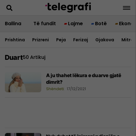
Ballina
Të fundit
Lajme
Botë
Ekono
Prishtina
Prizreni
Peja
Ferizaj
Gjakova
Mitrov
Duart
50 Artikuj
A ju thahet lëkura e duarve gjatë
dimrit?
Shëndeti
17/12/2021