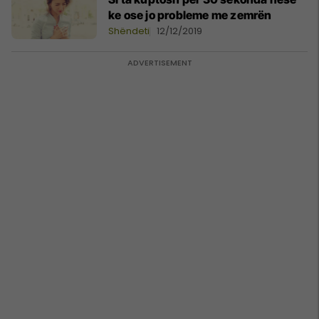
ke ose jo probleme me zemrën
Shëndeti
12/12/2019