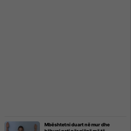
Mbështetni duart në mur dhe