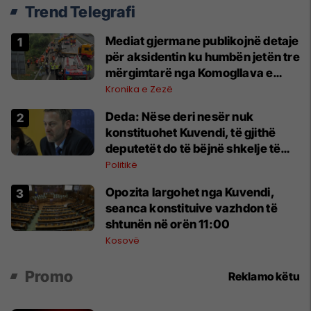
Trend Telegrafi
Mediat gjermane publikojnë detaje
për aksidentin ku humbën jetën tre
mërgimtarë nga Komogllava e
Ferizajt
Kronika e Zezë
Deda: Nëse deri nesër nuk
konstituohet Kuvendi, të gjithë
deputetët do të bëjnë shkelje të
rëndë kushtetuese
Politikë
Opozita largohet nga Kuvendi,
seanca konstituive vazhdon të
shtunën në orën 11:00
Kosovë
Promo
Reklamo këtu