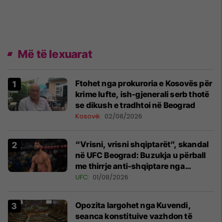
Më të lexuarat
Ftohet nga prokuroria e Kosovës për
krime lufte, ish-gjenerali serb thotë
se dikush e tradhtoi në Beograd
Kosovë
02/08/2026
“Vrisni, vrisni shqiptarët”, skandal
në UFC Beograd: Buzukja u përball
me thirrje anti-shqiptare nga
tribunat
UFC
01/08/2026
Opozita largohet nga Kuvendi,
seanca konstituive vazhdon të