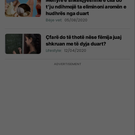
Mënyrë e shkëlqyeshme e cila do
t’ju ndihmojë ta eliminoni aromën e
hudhrës nga duart
Bëje vet
05/08/2020
Çfarë do të thotë nëse fëmija juaj
shkruan me të dyja duart?
Lifestyle
12/04/2020