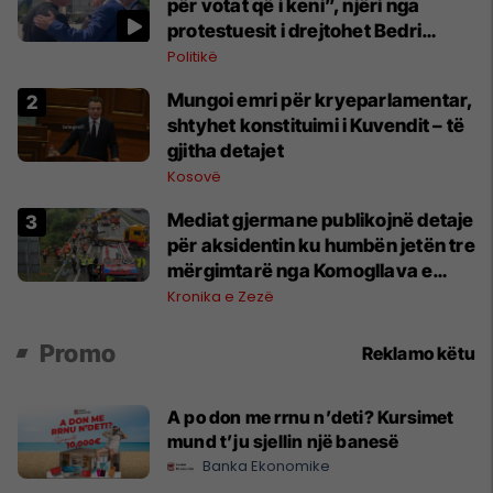
për votat që i keni”, njëri nga
protestuesit i drejtohet Bedri
Hamzës
Politikë
Mungoi emri për kryeparlamentar,
shtyhet konstituimi i Kuvendit – të
gjitha detajet
Kosovë
Mediat gjermane publikojnë detaje
për aksidentin ku humbën jetën tre
mërgimtarë nga Komogllava e
Ferizajt
Kronika e Zezë
Promo
Reklamo këtu
A po don me rrnu n’deti? Kursimet
mund t’ju sjellin një banesë
Banka Ekonomike