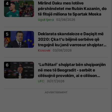
Mirlind Daku mes lotëve
përshëndetet me Rubin Kazanin, do
të fitojë miliona te Spartak Moska
Ligat tjera
02/08/2026
​Deklarata skandaloze e Daçiqit më
2020: Çka t'u bëjmë serbëve që
tregojnë ku janë varrosur shqiptarët
në Serbi
Kosovë
03/08/2026
‘Luftëtari’ shqiptar bën shqiponjën
në mes të Beogradit - serbët e
cilësojnë provokim, ai e cilëson
simbol të identitetit
UFC
31/07/2026