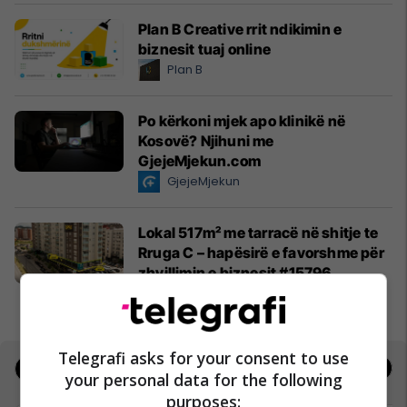
Plan B Creative rrit ndikimin e
biznesit tuaj online
Plan B
Po kërkoni mjek apo klinikë në
Kosovë? Njihuni me
GjejeMjekun.com
GjejeMjekun
Lokal 517m² me tarracë në shitje te
Rruga C – hapësirë e favorshme për
zhvillimin e biznesit #15796
Pro Real Estate
Telegrafi asks for your consent to use
Jobs
Real Estate
your personal data for the following
purposes: