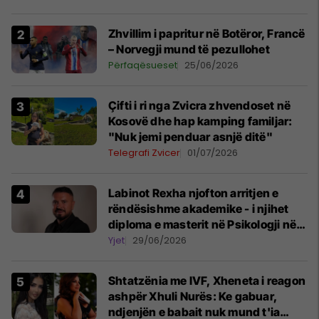
Zhvillim i papritur në Botëror, Francë
– Norvegji mund të pezullohet
Përfaqësueset
25/06/2026
Çifti i ri nga Zvicra zhvendoset në
Kosovë dhe hap kamping familjar:
"Nuk jemi penduar asnjë ditë"
Telegrafi Zvicer
01/07/2026
Labinot Rexha njofton arritjen e
rëndësishme akademike - i njihet
diploma e masterit në Psikologji në
Zvicër
Yjet
29/06/2026
Shtatzënia me IVF, Xheneta i reagon
ashpër Xhuli Nurës: Ke gabuar,
ndjenjën e babait nuk mund t'ia