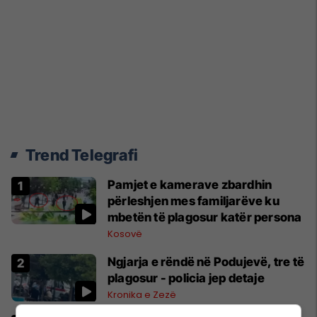
Trend Telegrafi
Pamjet e kamerave zbardhin
përleshjen mes familjarëve ku
mbetën të plagosur katër persona
Kosovë
Ngjarja e rëndë në Podujevë, tre të
plagosur - policia jep detaje
Kronika e Zezë