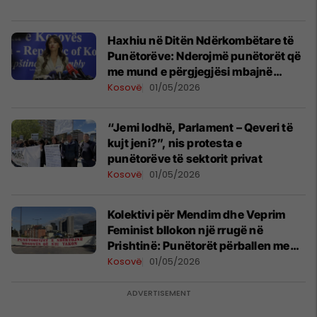
Haxhiu në Ditën Ndërkombëtare të
Punëtorëve: Nderojmë punëtorët që
me mund e përgjegjësi mbajnë
familjen, shoqërinë dhe Kosovën në
Kosovë
01/05/2026
këmbë
“Jemi lodhë, Parlament – Qeveri të
kujt jeni?”, nis protesta e
punëtorëve të sektorit privat
Kosovë
01/05/2026
Kolektivi për Mendim dhe Veprim
Feminist bllokon një rrugë në
Prishtinë: Punëtorët përballen me
jetë gjithnjë e më të pajetueshme
Kosovë
01/05/2026