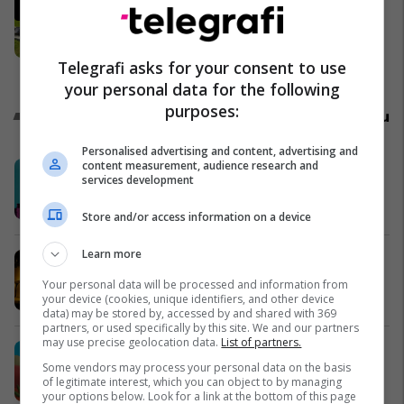
Çifti i ri nga Zvicra zhvendoset në
Kosovë dhe hap kamping familjar:
"Nuk jemi penduar asnjë ditë"
Telegrafi asks for your consent to use
Telegrafi Zvicer
your personal data for the following
purposes:
Promo
Reklamo këtu
Personalised advertising and content, advertising and
content measurement, audience research and
Swinto – Financimi digjital në pak
services development
minuta
Swinto
Store and/or access information on a device
Learn more
Me VIPA, çdo ndeshje shijohet
ndryshe
Your personal data will be processed and information from
your device (cookies, unique identifiers, and other device
Vipa Chips
data) may be stored by, accessed by and shared with 369
partners, or used specifically by this site. We and our partners
may use precise geolocation data.
List of partners.
Argeta sjell shijet e botës: Argeta
Some vendors may process your personal data on the basis
Mexico dhe Argeta India
of legitimate interest, which you can object to by managing
Argeta
your options below. Look for a link at the bottom of this page