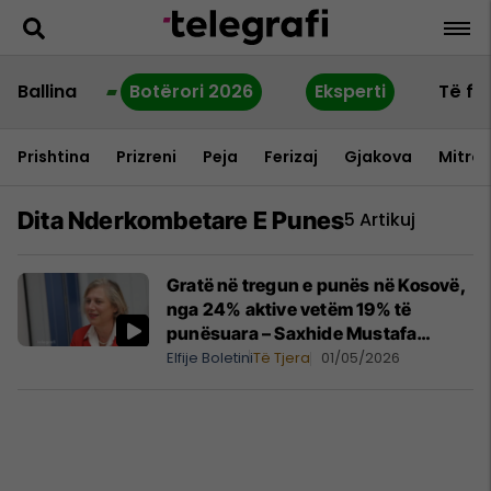
Ballina
Botërori 2026
Eksperti
Të fu
Prishtina
Prizreni
Peja
Ferizaj
Gjakova
Mitrov
Dita Nderkombetare E Punes
5 Artikuj
Gratë në tregun e punës në Kosovë,
nga 24% aktive vetëm 19% të
punësuara – Saxhide Mustafa
kërkon veprime urgjente
Elfije Boletini
Të Tjera
01/05/2026