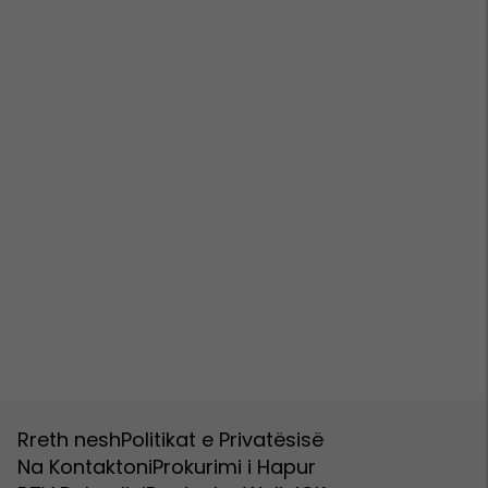
Rreth nesh
Politikat e Privatësisë
Na Kontaktoni
Prokurimi i Hapur