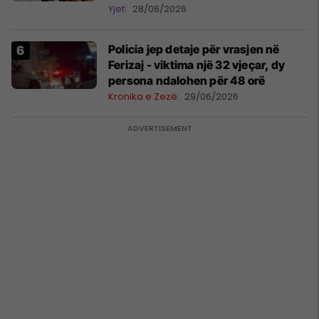
plotësosh kurrë
Yjet
28/06/2026
Policia jep detaje për vrasjen në
Ferizaj - viktima një 32 vjeçar, dy
persona ndalohen për 48 orë
Kronika e Zezë
29/06/2026