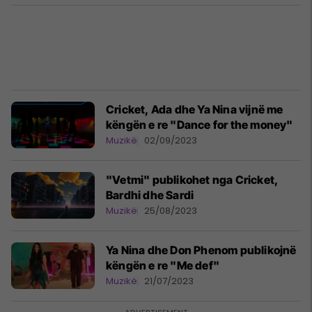
Cricket, Ada dhe Ya Nina vijnë me
këngën e re "Dance for the money"
Muzikë
02/09/2023
"Vetmi" publikohet nga Cricket,
Bardhi dhe Sardi
Muzikë
25/08/2023
Ya Nina dhe Don Phenom publikojnë
këngën e re "Me def"
Muzikë
21/07/2023