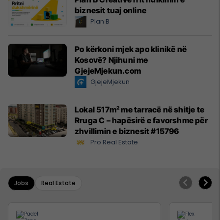
biznesit tuaj online
Plan B
Po kërkoni mjek apo klinikë në
Kosovë? Njihuni me
GjejeMjekun.com
GjejeMjekun
Lokal 517m² me tarracë në shitje te
Rruga C – hapësirë e favorshme për
zhvillimin e biznesit #15796
Pro Real Estate
Jobs
Real Estate