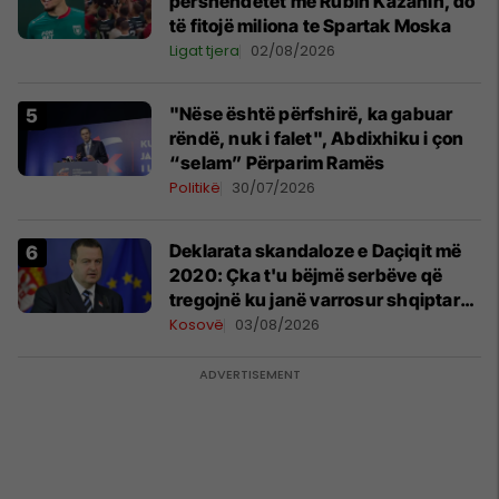
përshëndetet me Rubin Kazanin, do
të fitojë miliona te Spartak Moska
Ligat tjera
02/08/2026
"Nëse është përfshirë, ka gabuar
rëndë, nuk i falet", Abdixhiku i çon
“selam” Përparim Ramës
Politikë
30/07/2026
​Deklarata skandaloze e Daçiqit më
2020: Çka t'u bëjmë serbëve që
tregojnë ku janë varrosur shqiptarët
në Serbi
Kosovë
03/08/2026