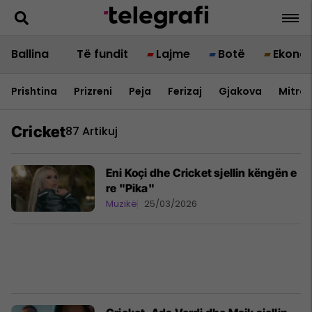
Ballina
Të fundit
Lajme
Botë
Ekono
Prishtina
Prizreni
Peja
Ferizaj
Gjakova
Mitrov
Cricket
87 Artikuj
Eni Koçi dhe Cricket sjellin këngën e
re "Pika"
Muzikë
25/03/2026