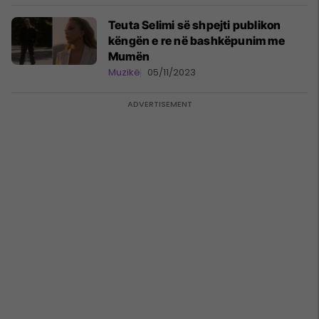
Teuta Selimi së shpejti publikon
këngën e re në bashkëpunim me
Mumën
Muzikë
05/11/2023