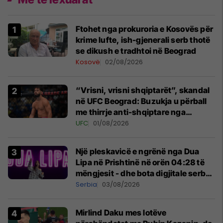
Ftohet nga prokuroria e Kosovës për
krime lufte, ish-gjenerali serb thotë
se dikush e tradhtoi në Beograd
Kosovë
02/08/2026
“Vrisni, vrisni shqiptarët”, skandal
në UFC Beograd: Buzukja u përball
me thirrje anti-shqiptare nga
tribunat
UFC
01/08/2026
Një pleskavicë e ngrënë nga Dua
Lipa në Prishtinë në orën 04:28 të
mëngjesit - dhe bota digjitale serbe
shpall gjendjen e luftës
Serbia
03/08/2026
Mirlind Daku mes lotëve