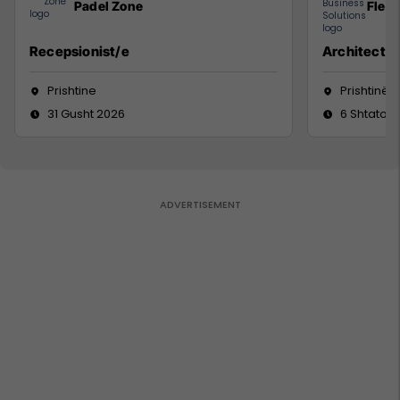
Padel Zone
Flex 
Recepsionist/e
Architect
Prishtine
Prishtinë
31 Gusht 2026
6 Shtator 