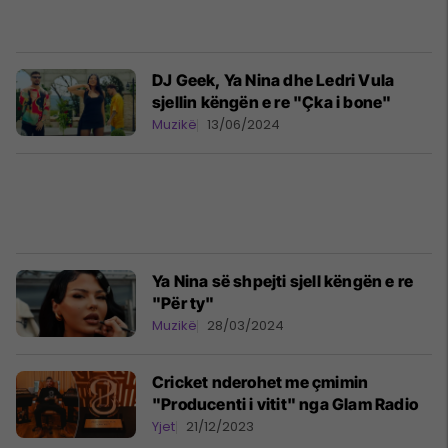
DJ Geek, Ya Nina dhe Ledri Vula
sjellin këngën e re "Çka i bone"
Muzikë
13/06/2024
Ya Nina së shpejti sjell këngën e re
"Për ty"
Muzikë
28/03/2024
Cricket nderohet me çmimin
"Producenti i vitit" nga Glam Radio
Yjet
21/12/2023