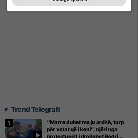
Trend Telegrafi
“Marre duhet me ju ardhë, turp
për votat që i keni”, njëri nga
protestuesit i drejtohet Bedri