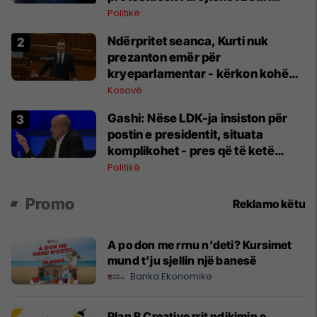
Hamzës
Politikë
Ndërpritet seanca, Kurti nuk
prezanton emër për
kryeparlamentar - kërkon kohë
shtesë për marrëveshje politike
Kosovë
Gashi: Nëse LDK-ja insiston për
postin e presidentit, situata
komplikohet - pres që të ketë
lëshim
Politikë
Promo
Reklamo këtu
A po don me rrnu n’deti? Kursimet
mund t’ju sjellin një banesë
Banka Ekonomike
Plan B Creative rrit ndikimin e