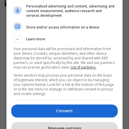
Muzikë
05/04/2023
Personalised advertising and content, advertising and
content measurement, audience research and
services development
1
Store and/or access information on a device
Learn more
Your personal data will be processed and information from
your device (cookies, unique identifiers, and other device
data) may be stored by, accessed by and shared with 369
partners, or used specifically by this site. We and our partners
may use precise geolocation data.
List of partners.
Some vendors may process your personal data on the basis
of legitimate interest, which you can object to by managing
your options below. Look for a link at the bottom of this page
or in the site menu to manage or withdraw consent in privacy
and cookie settings.
Consent
Manage options