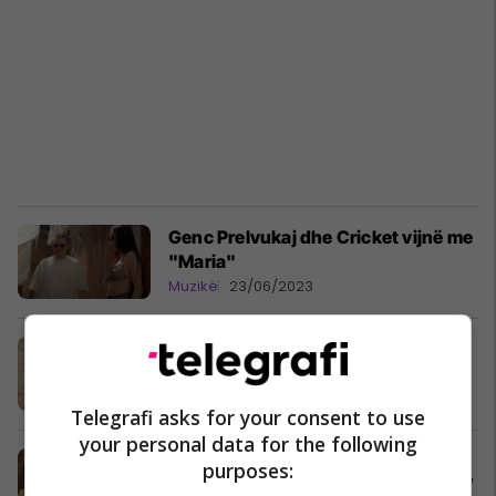
Genc Prelvukaj dhe Cricket vijnë me
"Maria"
Muzikë
23/06/2023
Genc Prelvukaj paralajmëron
bashkëpunimin me Cricket "Maria"
Muzikë
23/06/2023
Telegrafi asks for your consent to use
your personal data for the following
Dafina Zeqiri publikon
purposes:
bashkëpunimin me Cricket “Harroj”