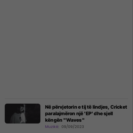
Në përvjetorin e tij të lindjes, Cricket
paralajmëron një 'EP' dhe sjell
këngën "Waves"
Muzikë
09/09/2023