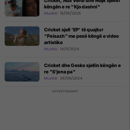
Cricket, Ada Verdi dhe Majk sjellin
këngën e re “Kjo dashni"
Muzikë
16/06/2025
Cricket sjell ‘EP’ të quajtur
“Peisazh” me pesë këngë e video
artistike
Muzikë
14/11/2024
Cricket dhe Gesko sjellin këngën e
re "S'jena pa"
Muzikë
26/09/2024