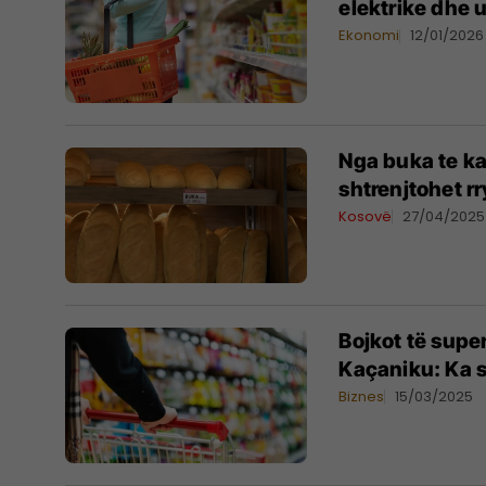
elektrike dhe 
Ekonomi
12/01/2026
Nga buka te ka
shtrenjtohet r
Kosovë
27/04/2025
Bojkot të supe
Kaçaniku: Ka
Biznes
15/03/2025