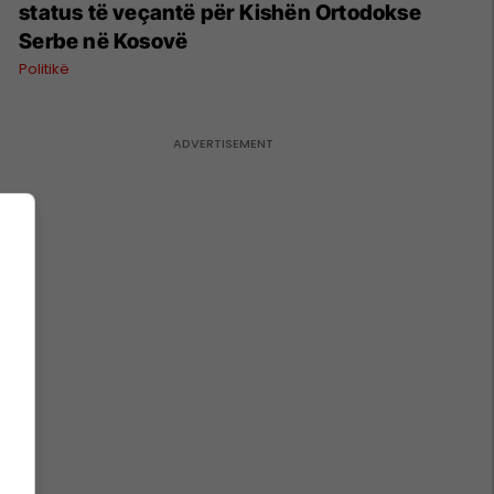
status të veçantë për Kishën Ortodokse
Serbe në Kosovë
Politikë