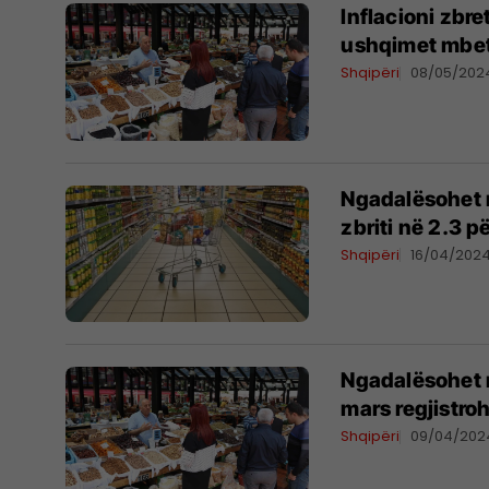
Inflacioni zbret
ushqimet mbete
Shqipëri
08/05/202
Ngadalësohet r
zbriti në 2.3 p
Shqipëri
16/04/202
Ngadalësohet ri
mars regjistroh
Shqipëri
09/04/202