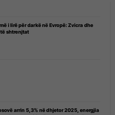
më i lirë për darkë në Evropë: Zvicra dhe
ë shtrenjtat
Kosovë arrin 5,3% në dhjetor 2025, energjia