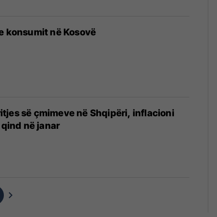
 e konsumit në Kosovë
rritjes së çmimeve në Shqipëri, inflacioni
 qind në janar
4