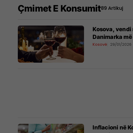
Çmimet E Konsumit
89 Artikuj
Kosova, vendi 
Danimarka më t
Kosovë
29/01/2026
Inflacioni në 