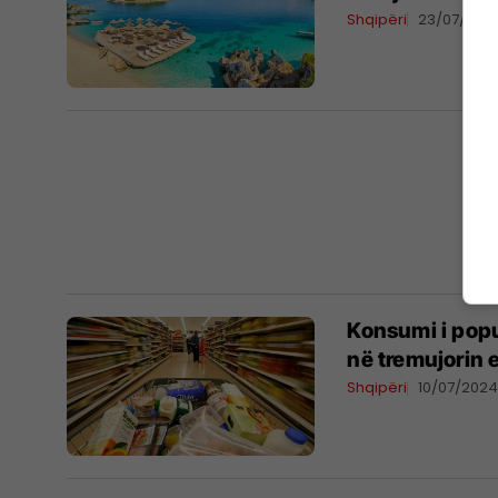
Shqipëri
23/07/202
Konsumi i popul
në tremujorin 
Shqipëri
10/07/202