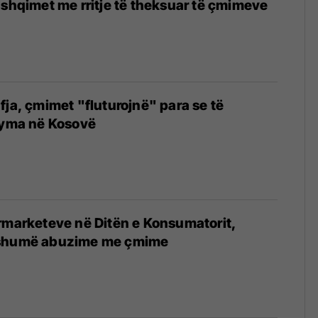
ushqimet me rritje të theksuar të çmimeve
fja, çmimet "fluturojnë" para se të
ryma në Kosovë
rmarketeve në Ditën e Konsumatorit,
 shumë abuzime me çmime