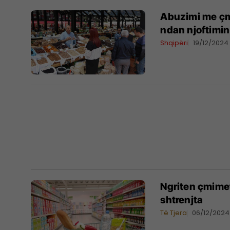
Abuzimi me çmi
ndan njoftimin
Shqipëri
19/12/2024
Ngriten çmimet
shtrenjta
Të Tjera
06/12/2024