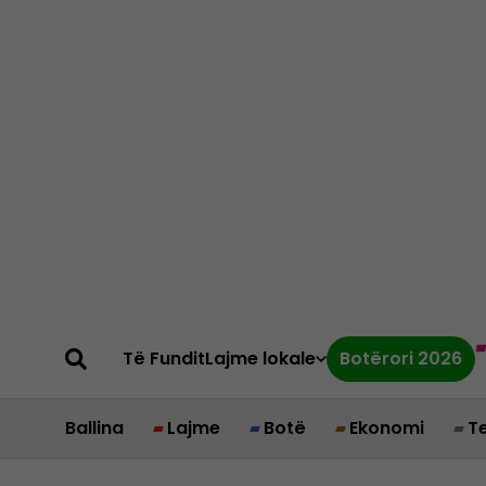
Të Fundit
Lajme lokale
Botërori 2026
Ballina
Lajme
Botë
Ekonomi
T