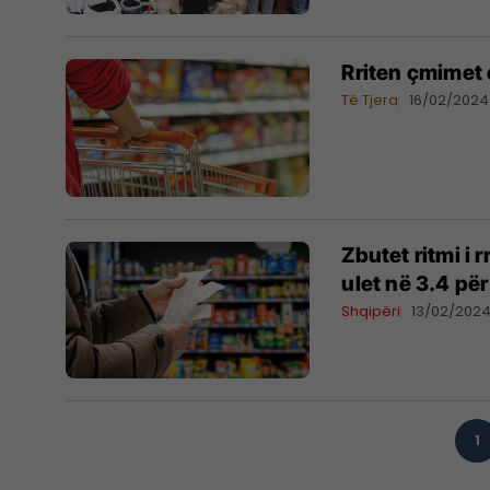
Rriten çmimet
Të Tjera
16/02/2024
Zbutet ritmi i 
ulet në 3.4 për
Shqipëri
13/02/202
1