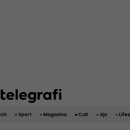
ech
Sport
Magazina
Cult
Ajo
Life