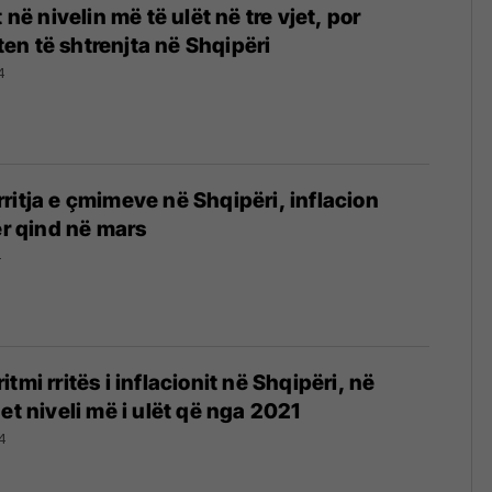
 në nivelin më të ulët në tre vjet, por
n të shtrenjta në Shqipëri
4
ritja e çmimeve në Shqipëri, inflacion
ër qind në mars
4
tmi rritës i inflacionit në Shqipëri, në
et niveli më i ulët që nga 2021
4