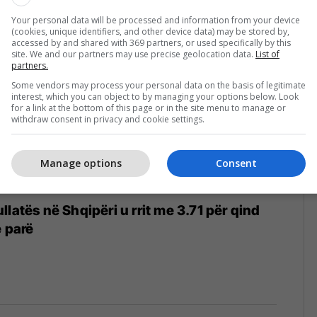
4
Your personal data will be processed and information from your device
(cookies, unique identifiers, and other device data) may be stored by,
accessed by and shared with 369 partners, or used specifically by this
site. We and our partners may use precise geolocation data.
List of
partners.
Some vendors may process your personal data on the basis of legitimate
interest, which you can object to by managing your options below. Look
for a link at the bottom of this page or in the site menu to manage or
withdraw consent in privacy and cookie settings.
Manage options
Consent
latës në Shqipëri u rrit me 3.71 për qind
e parë
4