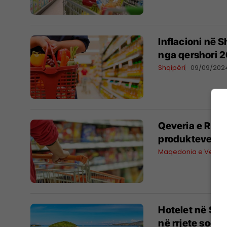
Inflacioni në S
nga qershori 
Shqipëri
09/09/202
Qeveria e RMV-
produkteve us
Maqedonia e Veriut
Hotelet në Sar
në rrjete socia