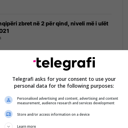
hqipëri zbret në 2 për qind, niveli më i ulët
2021
4
së do të vendosë një limit për çmimet e
hqimore bazë
Telegrafi asks for your consent to use your
personal data for the following purposes:
06/09/2024
Personalised advertising and content, advertising and content
measurement, audience research and services development
Store and/or access information on a device
andë dhe Ksamil ulin çmimet, nisin fushata
le
Learn more